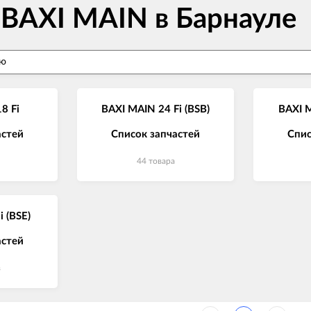
 BAXI MAIN в Барнауле
8 Fi
BAXI MAIN 24 Fi (BSB)
BAXI M
астей
Список запчастей
Спис
44 товара
 (BSE)
астей
в