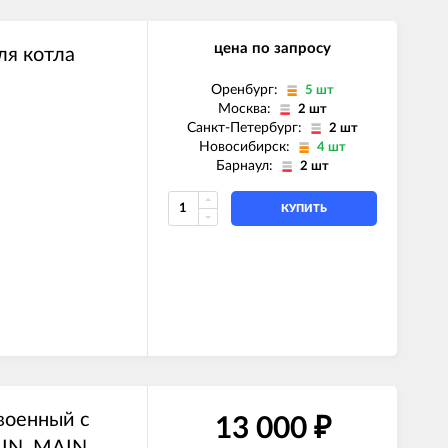
цена по запросу
я котла
Оренбург:
5 шт
Москва:
2 шт
Санкт-Петербург:
2 шт
Новосибирск:
4 шт
Барнаул:
2 шт
КУПИТЬ
)
ль)
военный с
13 000
₽
IN, MAIN