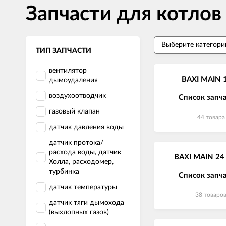
Запчасти для котлов
ТИП ЗАПЧАСТИ
вентилятор
BAXI MAIN 1
дымоудаления
воздухоотводчик
Список запч
газовый клапан
44 товара
датчик давления воды
датчик протока/
расхода воды, датчик
BAXI MAIN 24 i
Холла, расходомер,
турбинка
Список запч
датчик температуры
38 товаро
датчик тяги дымохода
(выхлопных газов)