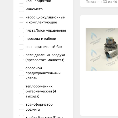
кран подпитки
Показано 30 из 46
манометр
насос циркуляционный
и комплектующие
плата/блок управления
провода и кабели
расширительный бак
реле давления воздуха
(прессостат, маностат)
сбросной
предохранительный
клапан
теплообменник
битермический (4
выхода)
трансформатор
розжига
трубка Вентури/Пито