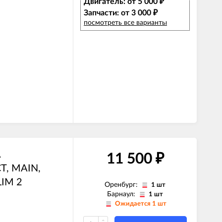
Двигатель: от 5 000
₽
Запчасти: от 3 000
₽
посмотреть все варианты
A
11 500
₽
T, MAIN,
LIM 2
Оренбург:
1 шт
Барнаул:
1 шт
E)
Ожидается 1 шт
Z)
)