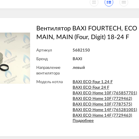
Вентилятор BAXI FOURTECH, ECO (F
MAIN, MAIN (Four, Digit) 18-24 F
Артикул
5682150
Бренд
BAXI
Направление
левый
вентилятора
Модель котла
BAXI ECO Four 1.24 F
BAXI ECO Four 24 F
BAXI ECO Home 10F (765857701)
BAXI ECO Home 10F (7729462)
BAXI ECO Home 10F (7787575)
BAXI ECO Home 14F (765281001)
BAXI ECO Home 14F (7729463)
Подробнее
BAXI ECO Home 14F (7787576)
BAXI ECO Home 24F (765281101)
BAXI ECO Home 24F (7729464)
BAXI ECO Home 24F (7787577)