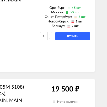
Оренбург:
>5 шт
Москва:
>5 шт
Санкт-Петербург:
5 шт
Новосибирск:
1 шт
Барнаул:
2 шт
КУПИТЬ
E)
Z)
ль)
)
ль)
105M 5108)
19 500
₽
s),
AIN, MAIN
Нет в наличии