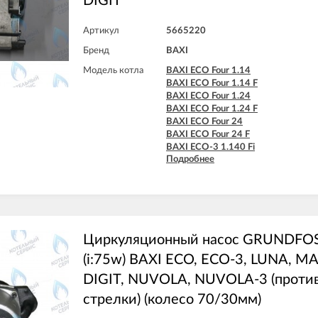
DIGIT
Артикул
5665220
Бренд
BAXI
Модель котла
BAXI ECO Four 1.14
BAXI ECO Four 1.14 F
BAXI ECO Four 1.24
BAXI ECO Four 1.24 F
BAXI ECO Four 24
BAXI ECO Four 24 F
BAXI ECO-3 1.140 Fi
Подробнее
BAXI ECO-3 1.240 Fi
BAXI ECO-3 240 Fi
BAXI ECO-3 240 I
BAXI ECO-3 280 Fi
BAXI ECO-3 Compact 1.140 Fi
BAXI ECO-3 Compact 1.140 I
BAXI ECO-3 Compact 1.240 Fi
Циркуляционный насос GRUNDFO
BAXI ECO-3 Compact 1.240 I
(i:75w) BAXI ECO, ECO-3, LUNA, M
BAXI ECO-3 Compact 240 Fi
BAXI ECO-3 Compact 240 I
DIGIT, NUVOLA, NUVOLA-3 (против
BAXI ECO-4s 1.24 F
стрелки) (колесо 70/30мм)
BAXI ECO-4s 10 F
BAXI ECO-4s 18 F