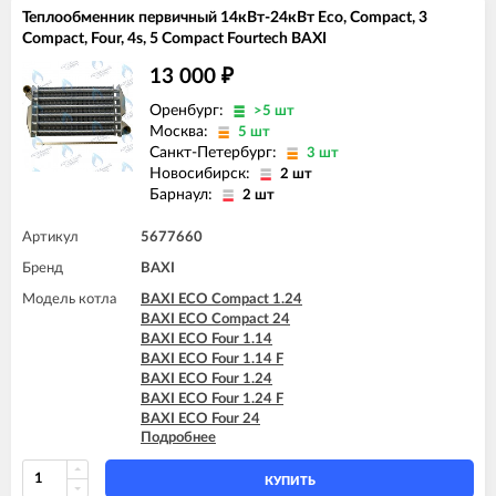
Теплообменник первичный 14кВт-24кВт Eco, Compact, 3
Compact, Four, 4s, 5 Compact Fourtech BAXI
13 000
₽
Оренбург:
>5 шт
Москва:
5 шт
Санкт-Петербург:
3 шт
Новосибирск:
2 шт
Барнаул:
2 шт
Артикул
5677660
Бренд
BAXI
Модель котла
BAXI ECO Compact 1.24
BAXI ECO Compact 24
BAXI ECO Four 1.14
BAXI ECO Four 1.14 F
BAXI ECO Four 1.24
BAXI ECO Four 1.24 F
BAXI ECO Four 24
Подробнее
BAXI ECO Four 24 F
BAXI ECO-3 1.140 Fi
BAXI ECO-3 Compact 1.140 Fi
КУПИТЬ