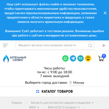
Наш сайт использует файлы cookie и похожие технологии,
чтобы гарантировать максимальное удобство пользователям,
предоставляя персонализированную информацию, запоминая
предпочтения в области маркетинга и продукции, а также
помогая получить правильную информацию.
Внимание! Сайт работает в тестовом режиме. Возможны ошибки
при работе с сайтом и некорректно установленные цены.
0
Часы работы:
пн-вс: с 9:00 до 18:00
7 июня: выходной
Выберите город доставки:
Москва
КАТАЛОГ ТОВАРОВ
Главная
Запчасти для котлов (по маркам и моделям)
BAXI
BAXI ECO-3 Compact