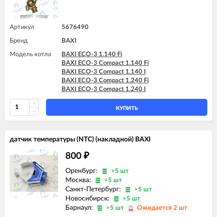
Артикул
5676490
Бренд
BAXI
Модель котла
BAXI ECO-3 1.140 Fi
BAXI ECO-3 Compact 1.140 Fi
BAXI ECO-3 Compact 1.140 I
BAXI ECO-3 Compact 1.240 Fi
BAXI ECO-3 Compact 1.240 I
КУПИТЬ
датчик температуры (NTC) (накладной) BAXI
800
₽
Оренбург:
>5 шт
Москва:
>5 шт
Санкт-Петербург:
>5 шт
Новосибирск:
>5 шт
Барнаул:
>5 шт
Ожидается 2 шт