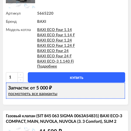
Артикул
5665220
Бренд
BAXI
Модель котла
BAXI ECO Four 1.14
BAXI ECO Four 1.14 F
BAXI ECO Four 1.24
BAXI ECO Four 1.24 F
BAXI ECO Four 24
BAXI ECO Four 24 F
BAXI ECO-3 1.140 Fi
Подробнее
BAXI ECO-3 1.240 Fi
BAXI ECO-3 240 Fi
BAXI ECO-3 240 I
КУПИТЬ
BAXI ECO-3 280 Fi
Запчасти: от 5 000
BAXI ECO-3 Compact 1.140 Fi
₽
BAXI ECO-3 Compact 1.140 I
посмотреть все варианты
BAXI ECO-3 Compact 1.240 Fi
BAXI ECO-3 Compact 1.240 I
BAXI ECO-3 Compact 240 Fi
BAXI ECO-3 Compact 240 I
Газовый клапан (SIT 845 063 SIGMA 0063AS4831) BAXI ECO-3
BAXI ECO-4s 1.24 F
COMPACT, MAIN, NUVOLA, NUVOLA (3. 3 Comfort), SLIM 2
BAXI ECO-4s 10 F
BAXI ECO-4s 18 F