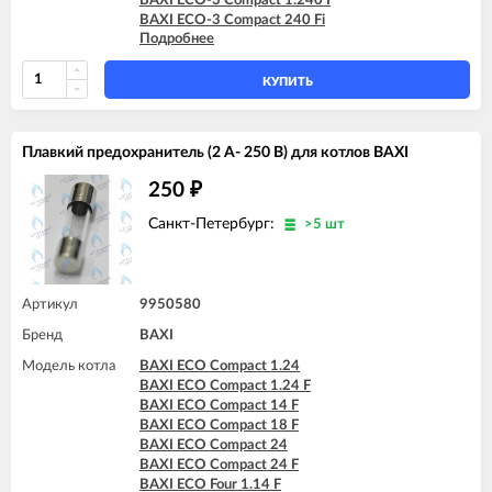
BAXI ECO-3 Compact 1.240 I
BAXI ECO-3 Compact 240 Fi
Подробнее
BAXI ECO-3 Compact 240 I
BAXI LUNA-3 310 Fi (CSB)
BAXI LUNA-3 COMFORT 240 i (CSZ)
КУПИТЬ
BAXI MAIN 18 Fi
BAXI MAIN 24 Fi (BSB)
BAXI MAIN 24 Fi (BSE)
Плавкий предохранитель (2 А- 250 В) для котлов BAXI
BAXI MAIN 24 i (BSB)
BAXI MAIN 24 i (BSE)
250
₽
BAXI MAIN DIGIT 240Fi
BAXI MAIN DIGIT 240i
Санкт-Петербург:
>5 шт
Артикул
9950580
Бренд
BAXI
Модель котла
BAXI ECO Compact 1.24
BAXI ECO Compact 1.24 F
BAXI ECO Compact 14 F
BAXI ECO Compact 18 F
BAXI ECO Compact 24
BAXI ECO Compact 24 F
BAXI ECO Four 1.14 F