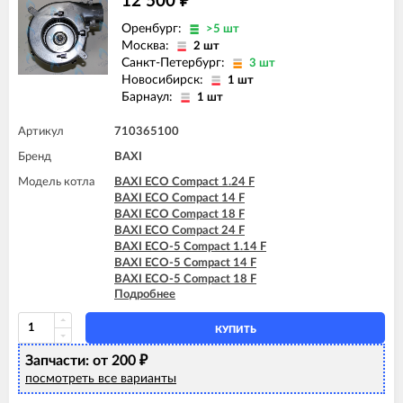
12 500
₽
Оренбург:
>5 шт
Москва:
2 шт
Санкт-Петербург:
3 шт
Новосибирск:
1 шт
Барнаул:
1 шт
Артикул
710365100
Бренд
BAXI
Модель котла
BAXI ECO Compact 1.24 F
BAXI ECO Compact 14 F
BAXI ECO Compact 18 F
BAXI ECO Compact 24 F
BAXI ECO-5 Compact 1.14 F
BAXI ECO-5 Compact 14 F
BAXI ECO-5 Compact 18 F
Подробнее
BAXI ECO-5 Compact 24 F
BAXI ECO-5 Compact 24 F GPL
BAXI MAIN-5 14 F
КУПИТЬ
BAXI MAIN-5 18 F
Запчасти: от 200
BAXI MAIN-5 24 F
₽
посмотреть все варианты