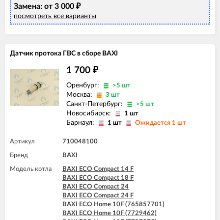
Замена: от 3 000
BAXI ECO Home 24F (7729464)
₽
BAXI ECO Home 24F (7787577)
посмотреть все варианты
BAXI ECO-4s 10 F
BAXI ECO-4s 18 F
BAXI ECO-4s 24
BAXI ECO-4s 24 F
Датчик протока ГВС в сборе BAXI
BAXI ECO-5 Compact 14 F
BAXI ECO-5 Compact 18 F
1 700
₽
BAXI ECO-5 Compact 24
Оренбург:
BAXI ECO-5 Compact 24 F
>5 шт
BAXI ECO-5 Compact 24 F GPL
Москва:
3 шт
BAXI FOURTECH 24 (CSB)
Санкт-Петербург:
>5 шт
BAXI FOURTECH 24 (CSR)
Новосибирск:
1 шт
BAXI FOURTECH 24 F (CSB)
Барнаул:
1 шт
Ожидается 1 шт
BAXI FOURTECH 24 F (CSR)
Артикул
710048100
Бренд
BAXI
Модель котла
BAXI ECO Compact 14 F
BAXI ECO Compact 18 F
BAXI ECO Compact 24
BAXI ECO Compact 24 F
BAXI ECO Home 10F (765857701)
BAXI ECO Home 10F (7729462)