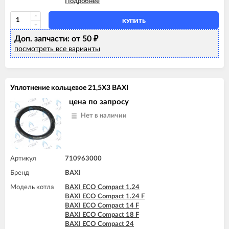
Подробнее
BAXI ECO-5 Compact 24 F
BAXI ECO-5 Compact 24 F GPL
КУПИТЬ
Доп. запчасти: от 50
₽
посмотреть все варианты
Уплотнение кольцевое 21,5X3 BAXI
цена по запросу
Нет в наличии
Артикул
710963000
Бренд
BAXI
Модель котла
BAXI ECO Compact 1.24
BAXI ECO Compact 1.24 F
BAXI ECO Compact 14 F
BAXI ECO Compact 18 F
BAXI ECO Compact 24