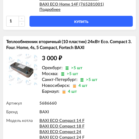
BAXI ECO Home 14F (765281001)
Подробнее
BAXI ECO Home 14F (7787576)
BAXI ECO Home 24F (765281101)
BAXI ECO Home 24F (7787577)
КУПИТЬ
BAXI ECO-5 Compact 14 F
BAXI ECO-5 Compact 18 F
BAXI ECO-5 Compact 24
Теплообменник вторичный (10 пластин) 24кВт Eco. Compact 3.
BAXI ECO-5 Compact 24 F
Four. Home, 4s, 5 Compact, Fortech BAXI
BAXI ECO-5 Compact 24 F GPL
BAXI FOURTECH 24 (CSB)
3 000
₽
BAXI FOURTECH 24 (CSR)
BAXI FOURTECH 24 F (CSB)
Оренбург:
>5 шт
BAXI FOURTECH 24 F (CSR)
Москва:
>5 шт
Санкт-Петербург:
>5 шт
Новосибирск:
4 шт
Барнаул:
4 шт
Артикул
5686660
Бренд
BAXI
Модель котла
BAXI ECO Compact 14 F
BAXI ECO Compact 18 F
BAXI ECO Compact 24
BAXI ECO Compact 24 F