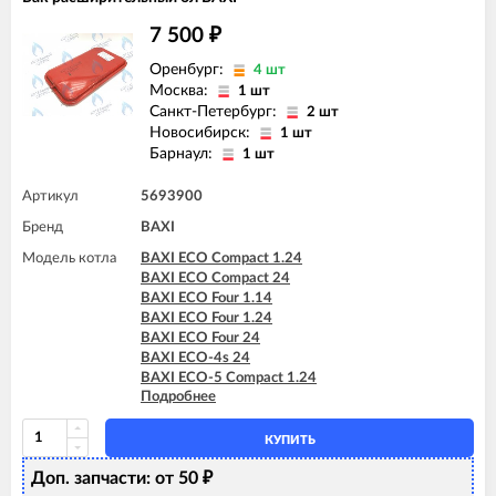
7 500
₽
Оренбург:
4 шт
Москва:
1 шт
Санкт-Петербург:
2 шт
Новосибирск:
1 шт
Барнаул:
1 шт
Артикул
5693900
Бренд
BAXI
Модель котла
BAXI ECO Compact 1.24
BAXI ECO Compact 24
BAXI ECO Four 1.14
BAXI ECO Four 1.24
BAXI ECO Four 24
BAXI ECO-4s 24
BAXI ECO-5 Compact 1.24
Подробнее
BAXI ECO-5 Compact 24
BAXI FOURTECH 1.14
BAXI FOURTECH 1.24
КУПИТЬ
BAXI FOURTECH 24 (CSB)
Доп. запчасти: от 50
BAXI FOURTECH 24 (CSR)
₽