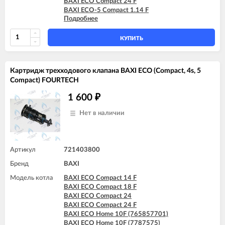
BAXI ECO Compact 24 F
BAXI ECO-5 Compact 1.14 F
Подробнее
BAXI ECO-5 Compact 1.24
BAXI ECO-5 Compact 14 F
BAXI ECO-5 Compact 18 F
КУПИТЬ
BAXI ECO-5 Compact 24
BAXI ECO-5 Compact 24 F
BAXI ECO-5 Compact 24 F GPL
Картридж трехходового клапана BAXI ECO (Compact, 4s, 5
BAXI MAIN-5 14 F
Compact) FOURTECH
BAXI MAIN-5 18 F
BAXI MAIN-5 24 F
1 600
₽
Нет в наличии
Артикул
721403800
Бренд
BAXI
Модель котла
BAXI ECO Compact 14 F
BAXI ECO Compact 18 F
BAXI ECO Compact 24
BAXI ECO Compact 24 F
BAXI ECO Home 10F (765857701)
BAXI ECO Home 10F (7787575)