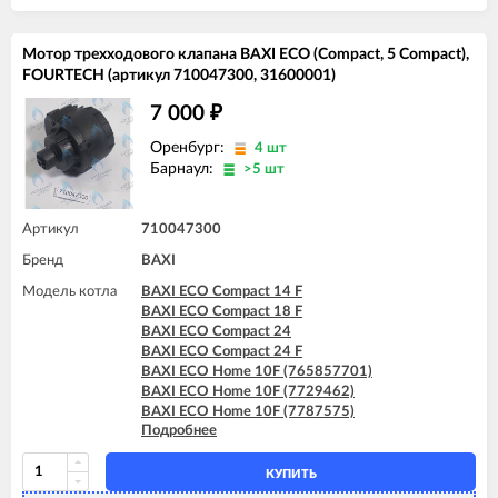
Мотор трехходового клапана BAXI ECO (Compact, 5 Compact),
FOURTECH (артикул 710047300, 31600001)
7 000
₽
Оренбург:
4 шт
Барнаул:
>5 шт
Артикул
710047300
Бренд
BAXI
Модель котла
BAXI ECO Compact 14 F
BAXI ECO Compact 18 F
BAXI ECO Compact 24
BAXI ECO Compact 24 F
BAXI ECO Home 10F (765857701)
BAXI ECO Home 10F (7729462)
BAXI ECO Home 10F (7787575)
Подробнее
BAXI ECO Home 14F (765281001)
BAXI ECO Home 14F (7729463)
BAXI ECO Home 14F (7787576)
КУПИТЬ
BAXI ECO Home 24F (765281101)