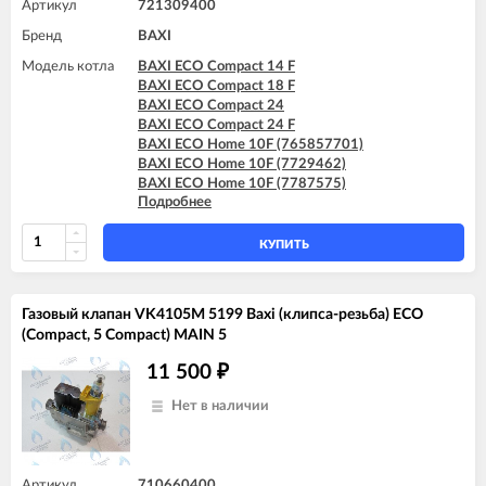
Артикул
721309400
Бренд
BAXI
Модель котла
BAXI ECO Compact 14 F
BAXI ECO Compact 18 F
BAXI ECO Compact 24
BAXI ECO Compact 24 F
BAXI ECO Home 10F (765857701)
BAXI ECO Home 10F (7729462)
BAXI ECO Home 10F (7787575)
Подробнее
BAXI ECO Home 14F (765281001)
BAXI ECO Home 14F (7729463)
BAXI ECO Home 14F (7787576)
КУПИТЬ
BAXI ECO Home 24F (765281101)
BAXI ECO Home 24F (7729464)
BAXI ECO Home 24F (7787577)
Газовый клапан VK4105M 5199 Baxi (клипса-резьба) ECO
BAXI ECO-4s 10 F
(Compact, 5 Compact) MAIN 5
BAXI ECO-4s 18 F
BAXI ECO-4s 24
11 500
₽
BAXI ECO-4s 24 F
BAXI ECO-5 Compact 14 F
Нет в наличии
BAXI ECO-5 Compact 18 F
BAXI ECO-5 Compact 24
BAXI ECO-5 Compact 24 F
BAXI ECO-5 Compact 24 F GPL
Артикул
710660400