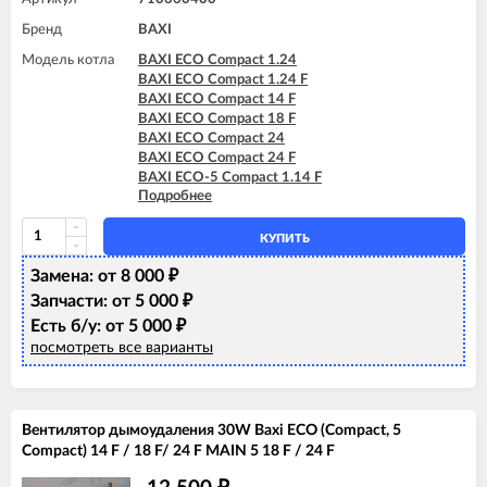
BAXI FOURTECH 24 (CSB)
Бренд
BAXI FOURTECH 24 (CSR)
BAXI
BAXI FOURTECH 24 F (CSB)
Модель котла
BAXI ECO Compact 1.24
BAXI FOURTECH 24 F (CSR)
BAXI ECO Compact 1.24 F
BAXI ECO Compact 14 F
BAXI ECO Compact 18 F
BAXI ECO Compact 24
BAXI ECO Compact 24 F
BAXI ECO-5 Compact 1.14 F
Подробнее
BAXI ECO-5 Compact 1.24
BAXI ECO-5 Compact 14 F
BAXI ECO-5 Compact 18 F
КУПИТЬ
BAXI ECO-5 Compact 24
Замена: от 8 000
BAXI ECO-5 Compact 24 F
₽
BAXI ECO-5 Compact 24 F GPL
Запчасти: от 5 000
₽
BAXI MAIN-5 14 F
Есть б/у: от 5 000
₽
BAXI MAIN-5 18 F
посмотреть все варианты
BAXI MAIN-5 24 F
Вентилятор дымоудаления 30W Baxi ECO (Compact, 5
Compact) 14 F / 18 F/ 24 F MAIN 5 18 F / 24 F