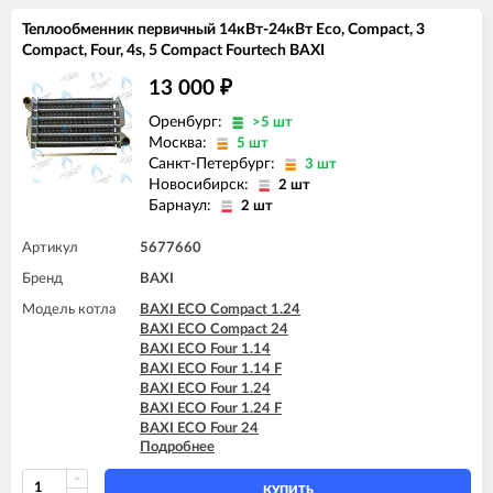
BAXI FOURTECH 1.14 F
Теплообменник первичный 14кВт-24кВт Eco, Compact, 3
BAXI FOURTECH 1.24
Compact, Four, 4s, 5 Compact Fourtech BAXI
BAXI FOURTECH 1.24 F
BAXI FOURTECH 24 (CSB)
13 000
₽
BAXI FOURTECH 24 (CSR)
BAXI FOURTECH 24 F (CSB)
Оренбург:
>5 шт
BAXI FOURTECH 24 F (CSR)
Москва:
5 шт
BAXI MAIN Four 18 F (серая панель)
Санкт-Петербург:
3 шт
BAXI MAIN Four 24
Новосибирск:
2 шт
BAXI MAIN Four 240 F (белая панель)
Барнаул:
2 шт
BAXI MAIN-5 14 F
BAXI MAIN-5 18 F
Артикул
5677660
BAXI MAIN-5 24 F
Бренд
BAXI
Модель котла
BAXI ECO Compact 1.24
BAXI ECO Compact 24
BAXI ECO Four 1.14
BAXI ECO Four 1.14 F
BAXI ECO Four 1.24
BAXI ECO Four 1.24 F
BAXI ECO Four 24
Подробнее
BAXI ECO Four 24 F
BAXI ECO-3 1.140 Fi
BAXI ECO-3 Compact 1.140 Fi
КУПИТЬ