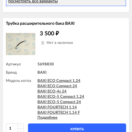
BAXI MAIN Four 24
посмотреть все варианты
Трубка расширительного бака BAXI
3 500
₽
Нет в наличии
Артикул
5698830
Бренд
BAXI
Модель котла
BAXI ECO Compact 1.24
BAXI ECO Compact 24
BAXI ECO-4s 24
BAXI ECO-5 Compact 1.24
BAXI ECO-5 Compact 24
BAXI FOURTECH 1.14
BAXI FOURTECH 1.14 F
Подробнее
BAXI FOURTECH 1.24
BAXI FOURTECH 1.24 F
BAXI FOURTECH 24 (CSB)
КУПИТЬ