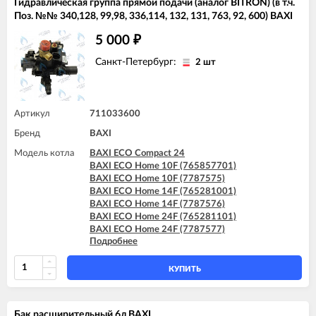
Гидравлическая группа прямой подачи (аналог BITRON) (в т.ч.
Поз. №№ 340,128, 99,98, 336,114, 132, 131, 763, 92, 600) BAXI
5 000
₽
Санкт-Петербург:
2 шт
Артикул
711033600
Бренд
BAXI
Модель котла
BAXI ECO Compact 24
BAXI ECO Home 10F (765857701)
BAXI ECO Home 10F (7787575)
BAXI ECO Home 14F (765281001)
BAXI ECO Home 14F (7787576)
BAXI ECO Home 24F (765281101)
BAXI ECO Home 24F (7787577)
Подробнее
BAXI ECO-5 Compact 24
BAXI FOURTECH 24 (CSB)
BAXI FOURTECH 24 (CSR)
КУПИТЬ
BAXI FOURTECH 24 F (CSB)
BAXI FOURTECH 24 F (CSR)
Бак расширительный 6л BAXI