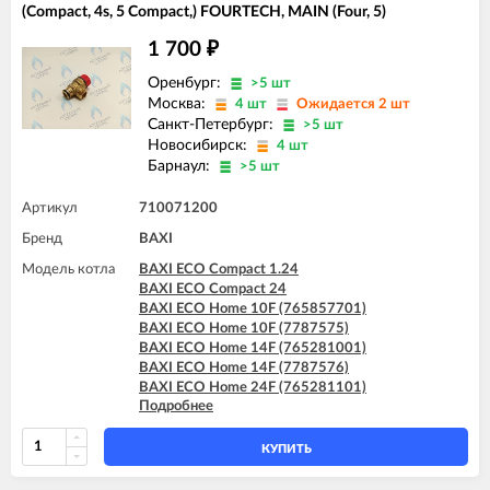
(Compact, 4s, 5 Compact,) FOURTECH, MAIN (Four, 5)
1 700
₽
Оренбург:
>5 шт
Москва:
4 шт
Ожидается 2 шт
Санкт-Петербург:
>5 шт
Новосибирск:
4 шт
Барнаул:
>5 шт
Артикул
710071200
Бренд
BAXI
Модель котла
BAXI ECO Compact 1.24
BAXI ECO Compact 24
BAXI ECO Home 10F (765857701)
BAXI ECO Home 10F (7787575)
BAXI ECO Home 14F (765281001)
BAXI ECO Home 14F (7787576)
BAXI ECO Home 24F (765281101)
Подробнее
BAXI ECO Home 24F (7787577)
BAXI ECO-4s 1.24 F
BAXI ECO-5 Compact 1.24
КУПИТЬ
BAXI ECO-5 Compact 24
BAXI FOURTECH 1.14