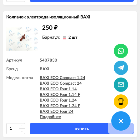
BAXI FOURTECH 24 (CSR)
BAXI FOURTECH 24 F (CSB)
BAXI FOURTECH 24 F (CSR)
Колпачок электрода изоляционный BAXI
BAXI MAIN Four 18 F (серая панель)
BAXI MAIN Four 24
250
₽
BAXI MAIN Four 240 F (белая панель)
Барнаул:
2 шт
Артикул
5407830
Бренд
BAXI
Модель котла
BAXI ECO Compact 1.24
BAXI ECO Compact 24
BAXI ECO Four 1.14
BAXI ECO Four 1.14 F
BAXI ECO Four 1.24
BAXI ECO Four 1.24 F
BAXI ECO Four 24
Подробнее
BAXI ECO Four 24 F
BAXI ECO Home 10F (765857701)
BAXI ECO Home 10F (7729462)
КУПИТЬ
BAXI ECO Home 10F (7787575)
BAXI ECO Home 14F (765281001)