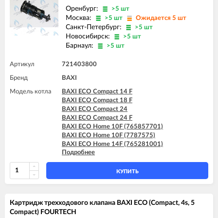
Оренбург:
>5 шт
Москва:
>5 шт
Ожидается 5 шт
Санкт-Петербург:
>5 шт
Новосибирск:
>5 шт
Барнаул:
>5 шт
Артикул
721403800
Бренд
BAXI
Модель котла
BAXI ECO Compact 14 F
BAXI ECO Compact 18 F
BAXI ECO Compact 24
BAXI ECO Compact 24 F
BAXI ECO Home 10F (765857701)
BAXI ECO Home 10F (7787575)
BAXI ECO Home 14F (765281001)
Подробнее
BAXI ECO Home 14F (7787576)
BAXI ECO Home 24F (765281101)
BAXI ECO Home 24F (7787577)
КУПИТЬ
BAXI ECO-5 Compact 14 F
BAXI ECO-5 Compact 18 F
BAXI ECO-5 Compact 24
Картридж трехходового клапана BAXI ECO (Compact, 4s, 5
BAXI ECO-5 Compact 24 F
Compact) FOURTECH
BAXI ECO-5 Compact 24 F GPL