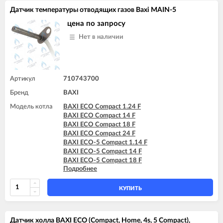
Датчик температуры отводящих газов Baxi MAIN-5
цена по запросу
Нет в наличии
Артикул
710743700
Бренд
BAXI
Модель котла
BAXI ECO Compact 1.24 F
BAXI ECO Compact 14 F
BAXI ECO Compact 18 F
BAXI ECO Compact 24 F
BAXI ECO-5 Compact 1.14 F
BAXI ECO-5 Compact 14 F
BAXI ECO-5 Compact 18 F
Подробнее
BAXI ECO-5 Compact 24 F
BAXI ECO-5 Compact 24 F GPL
BAXI MAIN-5 14 F
КУПИТЬ
BAXI MAIN-5 18 F
BAXI MAIN-5 24 F
Датчик холла BAXI ECO (Compact, Home, 4s, 5 Compact),