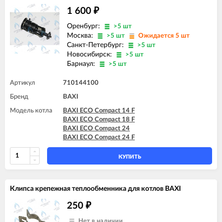
BAXI FOURTECH 24 (CSB)
1 600
₽
BAXI FOURTECH 24 (CSR)
BAXI FOURTECH 24 F (CSB)
Оренбург:
>5 шт
BAXI FOURTECH 24 F (CSR)
Москва:
>5 шт
Ожидается 5 шт
Санкт-Петербург:
>5 шт
Новосибирск:
>5 шт
Барнаул:
>5 шт
Артикул
710144100
Бренд
BAXI
Модель котла
BAXI ECO Compact 14 F
BAXI ECO Compact 18 F
BAXI ECO Compact 24
BAXI ECO Compact 24 F
КУПИТЬ
Клипса крепежная теплообменника для котлов BAXI
250
₽
Нет в наличии