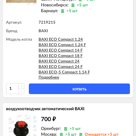
Новосибирск:
>5 шт
Барнаул:
>5 шт
Артикул
7219215
Бренд
BAXI
Модель котла
BAXI ECO Compact 1.24
BAXI ECO Compact 1.24 F
BAXI ECO Compact 14 F
BAXI ECO Compact 18 F
BAXI ECO Compact 24
BAXI ECO Compact 24 F
BAXI ECO-5 Compact 1.14 F
Подробнее
BAXI ECO-5 Compact 1.24
BAXI ECO-5 Compact 14 F
BAXI ECO-5 Compact 18 F
КУПИТЬ
BAXI ECO-5 Compact 24
BAXI ECO-5 Compact 24 F
BAXI ECO-5 Compact 24 F GPL
воздухоотводчик автоматический BAXI
BAXI FOURTECH 1.14
BAXI FOURTECH 1.14 F
700
₽
BAXI FOURTECH 1.24
BAXI FOURTECH 1.24 F
Оренбург:
>5 шт
BAXI FOURTECH 24 (CSB)
Москва:
>5 шт
Ожидается >5 шт