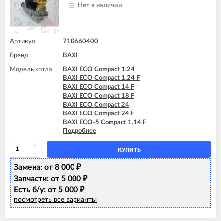
BAXI MAIN-5 24 F
Нет в наличии
Артикул
710660400
Бренд
BAXI
Модель котла
BAXI ECO Compact 1.24
BAXI ECO Compact 1.24 F
BAXI ECO Compact 14 F
BAXI ECO Compact 18 F
BAXI ECO Compact 24
BAXI ECO Compact 24 F
BAXI ECO-5 Compact 1.14 F
Подробнее
BAXI ECO-5 Compact 1.24
BAXI ECO-5 Compact 14 F
BAXI ECO-5 Compact 18 F
КУПИТЬ
BAXI ECO-5 Compact 24
Замена: от 8 000
BAXI ECO-5 Compact 24 F
₽
BAXI ECO-5 Compact 24 F GPL
Запчасти: от 5 000
₽
BAXI MAIN-5 14 F
Есть б/у: от 5 000
₽
BAXI MAIN-5 18 F
посмотреть все варианты
BAXI MAIN-5 24 F