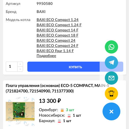
Артикул
9950580
Бренд
BAXI
Модель котла
BAXI ECO Compact 1.24
BAXI ECO Compact 1.24 F
BAXI ECO Compact 14 F
BAXI ECO Compact 18 F
BAXI ECO Compact 24
BAXI ECO Compact 24 F
BAXI ECO Four 1.14 F
Подробнее
BAXI ECO Four 1.24 F
BAXI ECO Four 24 F
BAXI ECO-3 1.140 Fi
КУПИТЬ
BAXI ECO-3 1.240 Fi
BAXI ECO-3 240 Fi
BAXI ECO-3 240 I
Плата управления (основная) ECO-5 COMPACT, MAIN-5
BAXI ECO-3 280 Fi
(721824700, 721540900, 711377300)
BAXI ECO-3 Compact 1.140 Fi
BAXI ECO-3 Compact 1.140 I
13 300
₽
BAXI ECO-3 Compact 1.240 Fi
BAXI ECO-3 Compact 1.240 I
Оренбург:
3 шт
BAXI ECO-3 Compact 240 Fi
Новосибирск:
1 шт
BAXI ECO-3 Compact 240 I
Барнаул:
1 шт
BAXI ECO-5 Compact 1.14 F
BAXI ECO-5 Compact 1.24