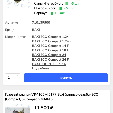
BAXI FOURTECH 24 (CSR)
Санкт-Петербург:
>5 шт
BAXI FOURTECH 24 F (CSB)
Новосибирск:
>5 шт
BAXI FOURTECH 24 F (CSR)
Барнаул:
>5 шт
BAXI MAIN Four 18 F (серая панель)
BAXI MAIN Four 24
Артикул
710139500
BAXI MAIN Four 240 F (белая панель)
BAXI MAIN-5 14 F
Бренд
BAXI
BAXI MAIN-5 18 F
Модель котла
BAXI ECO Compact 1.24
BAXI MAIN-5 24 F
BAXI ECO Compact 1.24 F
BAXI ECO Compact 14 F
BAXI ECO Compact 18 F
BAXI ECO Compact 24
BAXI ECO Compact 24 F
BAXI FOURTECH 1.14
Подробнее
BAXI FOURTECH 1.14 F
BAXI FOURTECH 1.24
BAXI FOURTECH 1.24 F
КУПИТЬ
BAXI FOURTECH 24 (CSB)
BAXI FOURTECH 24 (CSR)
BAXI FOURTECH 24 F (CSB)
Газовый клапан VK4105M 5199 Baxi (клипса-резьба) ECO
BAXI FOURTECH 24 F (CSR)
(Compact, 5 Compact) MAIN 5
BAXI MAIN Four 18 F (серая панель)
BAXI MAIN-5 14 F
11 500
₽
BAXI MAIN-5 18 F