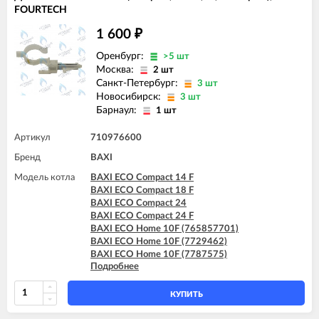
FOURTECH
1 600
₽
Оренбург:
>5 шт
Москва:
2 шт
Санкт-Петербург:
3 шт
Новосибирск:
3 шт
Барнаул:
1 шт
Артикул
710976600
Бренд
BAXI
Модель котла
BAXI ECO Compact 14 F
BAXI ECO Compact 18 F
BAXI ECO Compact 24
BAXI ECO Compact 24 F
BAXI ECO Home 10F (765857701)
BAXI ECO Home 10F (7729462)
BAXI ECO Home 10F (7787575)
Подробнее
BAXI ECO Home 14F (765281001)
BAXI ECO Home 14F (7729463)
BAXI ECO Home 14F (7787576)
КУПИТЬ
BAXI ECO Home 24F (765281101)
BAXI ECO Home 24F (7729464)