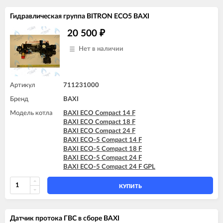
Гидравлическая группа BITRON ECO5 BAXI
20 500
₽
Нет в наличии
Артикул
711231000
Бренд
BAXI
Модель котла
BAXI ECO Compact 14 F
BAXI ECO Compact 18 F
BAXI ECO Compact 24 F
BAXI ECO-5 Compact 14 F
BAXI ECO-5 Compact 18 F
BAXI ECO-5 Compact 24 F
BAXI ECO-5 Compact 24 F GPL
КУПИТЬ
Датчик протока ГВС в сборе BAXI