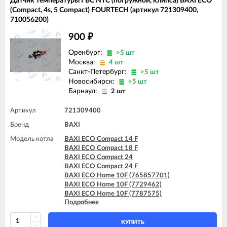
Датчик температуры ГВС NTC (погружной, клипса) BAXI ECO
(Compact, 4s, 5 Compact) FOURTECH (артикул 721309400,
710056200)
900
₽
Оренбург:
>5 шт
Москва:
4 шт
Санкт-Петербург:
>5 шт
Новосибирск:
>5 шт
Барнаул:
2 шт
Артикул
721309400
Бренд
BAXI
Модель котла
BAXI ECO Compact 14 F
BAXI ECO Compact 18 F
BAXI ECO Compact 24
BAXI ECO Compact 24 F
BAXI ECO Home 10F (765857701)
BAXI ECO Home 10F (7729462)
BAXI ECO Home 10F (7787575)
Подробнее
BAXI ECO Home 14F (765281001)
BAXI ECO Home 14F (7729463)
BAXI ECO Home 14F (7787576)
КУПИТЬ