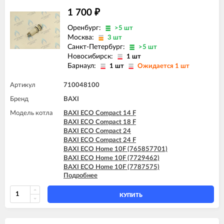
1 700
₽
Оренбург:
>5 шт
Москва:
3 шт
Санкт-Петербург:
>5 шт
Новосибирск:
1 шт
Барнаул:
1 шт
Ожидается 1 шт
Артикул
710048100
Бренд
BAXI
Модель котла
BAXI ECO Compact 14 F
BAXI ECO Compact 18 F
BAXI ECO Compact 24
BAXI ECO Compact 24 F
BAXI ECO Home 10F (765857701)
BAXI ECO Home 10F (7729462)
BAXI ECO Home 10F (7787575)
Подробнее
BAXI ECO Home 14F (765281001)
BAXI ECO Home 14F (7729463)
BAXI ECO Home 14F (7787576)
КУПИТЬ
BAXI ECO Home 24F (765281101)
BAXI ECO Home 24F (7729464)
BAXI ECO Home 24F (7787577)