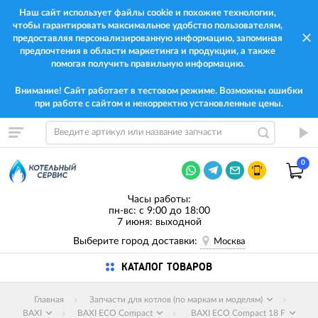
Наш сайт использует файлы cookie и похожие технологии,
чтобы гарантировать максимальное удобство пользователям,
предоставляя персонализированную информацию, запоминая
предпочтения в области маркетинга и продукции, а также
помогая получить правильную информацию.
Внимание! Сайт работает в тестовом режиме. Возможны ошибки
при работе с сайтом и некорректно установленные цены.
0
Часы работы:
пн-вс: с 9:00 до 18:00
7 июня: выходной
Выберите город доставки:
Москва
КАТАЛОГ ТОВАРОВ
Главная
Запчасти для котлов (по маркам и моделям)
BAXI
BAXI ECO Compact
BAXI ECO Compact 18 F