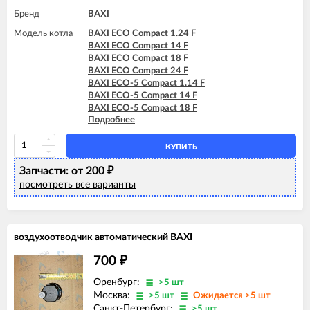
Бренд
BAXI
Модель котла
BAXI ECO Compact 1.24 F
BAXI ECO Compact 14 F
BAXI ECO Compact 18 F
BAXI ECO Compact 24 F
BAXI ECO-5 Compact 1.14 F
BAXI ECO-5 Compact 14 F
BAXI ECO-5 Compact 18 F
Подробнее
BAXI ECO-5 Compact 24 F
BAXI ECO-5 Compact 24 F GPL
BAXI MAIN-5 14 F
КУПИТЬ
BAXI MAIN-5 18 F
Запчасти: от 200
BAXI MAIN-5 24 F
₽
посмотреть все варианты
воздухоотводчик автоматический BAXI
700
₽
Оренбург:
>5 шт
Москва:
>5 шт
Ожидается >5 шт
Санкт-Петербург:
>5 шт