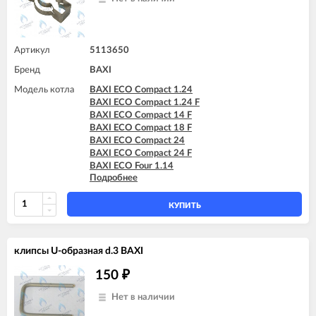
Артикул
5113650
Бренд
BAXI
Модель котла
BAXI ECO Compact 1.24
BAXI ECO Compact 1.24 F
BAXI ECO Compact 14 F
BAXI ECO Compact 18 F
BAXI ECO Compact 24
BAXI ECO Compact 24 F
BAXI ECO Four 1.14
Подробнее
BAXI ECO Four 1.14 F
BAXI ECO Four 1.24
BAXI ECO Four 1.24 F
КУПИТЬ
BAXI ECO Four 24
BAXI ECO Four 24 F
BAXI ECO Home 10F (765857701)
клипсы U-образная d.3 BAXI
BAXI ECO Home 10F (7729462)
BAXI ECO Home 10F (7787575)
150
₽
BAXI ECO Home 14F (765281001)
BAXI ECO Home 14F (7729463)
Нет в наличии
BAXI ECO Home 14F (7787576)