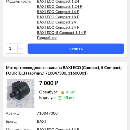
BAXI FOURTECH 24 (CSB)
Модель котла
BAXI ECO Compact 1.24
BAXI FOURTECH 24 (CSR)
BAXI ECO Compact 1.24 F
BAXI FOURTECH 24 F (CSB)
BAXI ECO Compact 14 F
BAXI FOURTECH 24 F (CSR)
BAXI ECO Compact 18 F
BAXI ECO Compact 24
BAXI ECO Compact 24 F
BAXI ECO-5 Compact 1.14 F
Подробнее
BAXI ECO-5 Compact 1.24
BAXI ECO-5 Compact 14 F
BAXI ECO-5 Compact 18 F
КУПИТЬ
BAXI ECO-5 Compact 24
BAXI ECO-5 Compact 24 F
BAXI ECO-5 Compact 24 F GPL
Мотор трехходового клапана BAXI ECO (Compact, 5 Compact),
FOURTECH (артикул 710047300, 31600001)
7 000
₽
Оренбург:
4 шт
Барнаул:
>5 шт
Артикул
710047300
Бренд
BAXI
Модель котла
BAXI ECO Compact 14 F