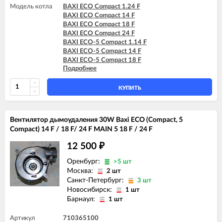
Модель котла
BAXI ECO Compact 1.24 F
BAXI ECO Compact 14 F
BAXI ECO Compact 18 F
BAXI ECO Compact 24 F
BAXI ECO-5 Compact 1.14 F
BAXI ECO-5 Compact 14 F
BAXI ECO-5 Compact 18 F
Подробнее
BAXI ECO-5 Compact 24 F
BAXI ECO-5 Compact 24 F GPL
КУПИТЬ
Вентилятор дымоудаления 30W Baxi ECO (Compact, 5
Compact) 14 F / 18 F/ 24 F MAIN 5 18 F / 24 F
12 500
₽
Оренбург:
>5 шт
Москва:
2 шт
Санкт-Петербург:
3 шт
Новосибирск:
1 шт
Барнаул:
1 шт
Артикул
710365100