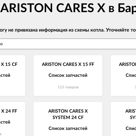
 ARISTON CARES X в Ба
огу не привязана информация из схемы котла. Уточняйте
X 15 CF
ARISTON CARES X 15 FF
ARISTO
астей
Список запчастей
Спис
а
113 товаров
X 24 FF
ARISTON CARES X
ARIS
SYSTEM 24 CF
SY
астей
Список запчастей
Спис
в