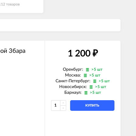
112 товаров
ой 3бара
1 200
₽
Оренбург:
>5 шт
Москва:
>5 шт
Санкт-Петербург:
>5 шт
Новосибирск:
>5 шт
Барнаул:
>5 шт
КУПИТЬ