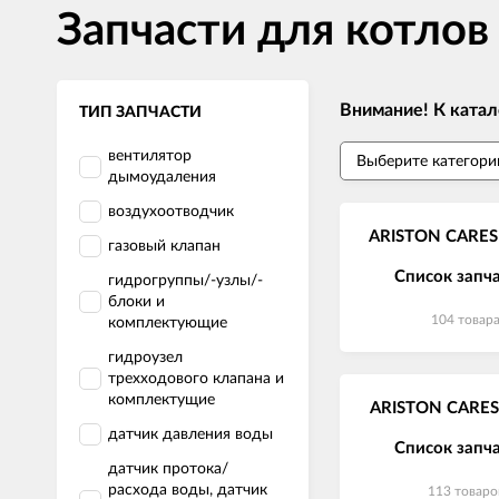
Запчасти для котлов
Внимание! К катал
ТИП ЗАПЧАСТИ
вентилятор
дымоудаления
воздухоотводчик
ARISTON CARES 
газовый клапан
Список запч
гидрогруппы/-узлы/-
блоки и
104 товар
комплектующие
гидроузел
трехходового клапана и
комплектущие
ARISTON CARES 
датчик давления воды
Список запч
датчик протока/
расхода воды, датчик
113 товаро