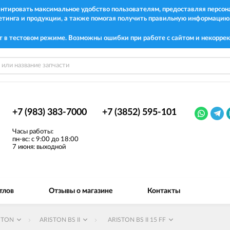
рантировать максимальное удобство пользователям, предоставляя перс
етинга и продукции, а также помогая получить правильную информацию
т в тестовом режиме. Возможны ошибки при работе с сайтом и некоррек
+7 (983) 383-7000
+7 (3852) 595-101
Часы работы:
пн-вс: с 9:00 до 18:00
7 июня: выходной
тлов
Отзывы о магазине
Контакты
STON
ARISTON BS II
ARISTON BS II 15 FF