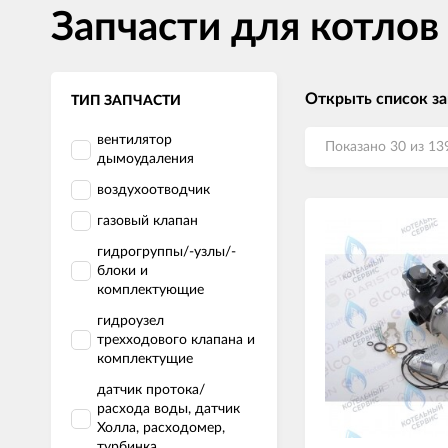
Запчасти для котлов 
Открыть список за
ТИП ЗАПЧАСТИ
вентилятор
Показано 30 из 13
дымоудаления
воздухоотводчик
газовый клапан
гидрогруппы/-узлы/-
блоки и
комплектующие
гидроузел
трехходового клапана и
комплектущие
датчик протока/
расхода воды, датчик
Холла, расходомер,
турбинка