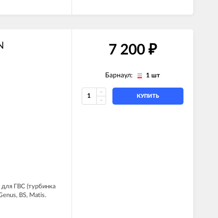
N
7 200
₽
Барнаул:
1 шт
КУПИТЬ
 для ГВС (турбинка
enus, BS, Matis.