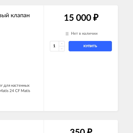
вый клапан
15 000
₽
Нет в наличии
КУПИТЬ
er для настенных
 Matis 24 CF Matis
350
₽