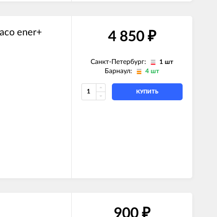
aco ener+
4 850
₽
Санкт-Петербург:
1 шт
Барнаул:
4 шт
КУПИТЬ
900
₽