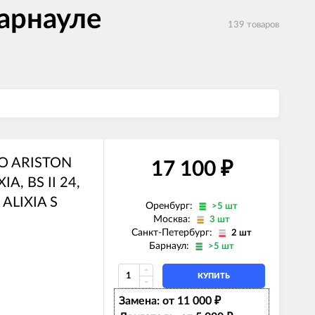
Барнауле
139 товаров
LO ARISTON
17 100
₽
IA, BS II 24,
 ALIXIA S
Оренбург:
>5 шт
Москва:
3 шт
Санкт-Петербург:
2 шт
Барнаул:
>5 шт
КУПИТЬ
Замена: от 11 000
₽