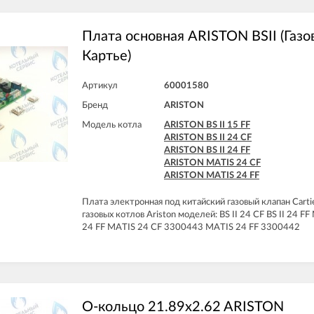
ARISTON CLAS SYSTEM 15 CF
ARISTON CLAS SYSTEM 15 FF
ARISTON CLAS SYSTEM 24 CF
Плата основная ARISTON BSII (Газо
ARISTON CLAS SYSTEM 24 FF
Картье)
ARISTON CLAS SYSTEM 28 CF
ARISTON CLAS SYSTEM 28 FF
ARISTON CLAS SYSTEM 32 FF
Артикул
60001580
ARISTON EGIS PLUS 24 CF
Бренд
ARISTON
ARISTON EGIS PLUS 24 CF-EU
ARISTON EGIS PLUS 24 FF
Модель котла
ARISTON BS II 15 FF
ARISTON GENUS 24 CF
ARISTON BS II 24 CF
ARISTON GENUS 24 FF
ARISTON BS II 24 FF
ARISTON GENUS 28 CF
ARISTON MATIS 24 CF
ARISTON GENUS 28 FF
ARISTON MATIS 24 FF
ARISTON GENUS 32 FF
ARISTON GENUS 35 FF
Плата электронная под китайский газовый клапан Carti
ARISTON GENUS 36 FF
газовых котлов Ariston моделей: BS II 24 CF BS II 24 FF
ARISTON GENUS EVO 24 CF
24 FF MATIS 24 CF 3300443 MATIS 24 FF 3300442
ARISTON GENUS EVO 24 FF
ARISTON GENUS EVO 30 CF
ARISTON GENUS EVO 30 FF
ARISTON GENUS EVO 32 FF
ARISTON GENUS EVO 35 FF
ARISTON MATIS 24 CF
О-кольцо 21.89x2.62 ARISTON
ARISTON MATIS 24 CF-EU