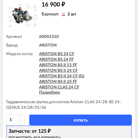
16 900
ARISTON GENUS EVO 24 CF
₽
ARISTON GENUS EVO 24 FF
Барнаул:
2 шт
ARISTON GENUS EVO 30 CF
ARISTON GENUS EVO 30 FF
ARISTON GENUS EVO 32 FF
ARISTON GENUS EVO 35 FF
Артикул
60002320
ARISTON MATIS 24 CF
ARISTON MATIS 24 CF-EU
Бренд
ARISTON
ARISTON MATIS 24 FF
Модель котла
ARISTON BS 24 CF
ARISTON BS 24 FF
ARISTON BS II 15 FF
ARISTON BS II 24 CF
ARISTON BS II 24 CF-EU
ARISTON BS II 24 FF
ARISTON CLAS 24 CF
Подробнее
ARISTON CLAS 24 FF
ARISTON CLAS 28 FF
Гидравлическая группа для котлов Ariston: CLAS 24/28; BS 24;
ARISTON EGIS PLUS 24 CF
GENUS 24/28/35/36
ARISTON EGIS PLUS 24 CF-EU
ARISTON EGIS PLUS 24 FF
ARISTON GENUS 24 CF
КУПИТЬ
ARISTON GENUS 24 FF
Запчасти: от 125
₽
ARISTON GENUS 28 CF
посмотреть все варианты
ARISTON GENUS 28 FF