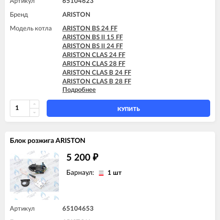
Артикул
65104623
Бренд
ARISTON
Модель котла
ARISTON BS 24 FF
ARISTON BS II 15 FF
ARISTON BS II 24 FF
ARISTON CLAS 24 FF
ARISTON CLAS 28 FF
ARISTON CLAS B 24 FF
ARISTON CLAS B 28 FF
Подробнее
ARISTON CLAS B 30 FF
ARISTON CLAS B EVO 24 FF
ARISTON CLAS B EVO 28 FF
КУПИТЬ
ARISTON CLAS B EVO 30 FF
ARISTON CLAS EVO 24 FF
ARISTON CLAS EVO 24 FF TK
Блок розжига ARISTON
ARISTON CLAS EVO 28 FF
ARISTON CLAS EVO SYSTEM 24 FF
5 200
₽
ARISTON CLAS EVO SYSTEM 28 FF
ARISTON CLAS EVO SYSTEM 32 FF
Барнаул:
1 шт
ARISTON CLAS SYSTEM 15 FF
ARISTON CLAS SYSTEM 24 FF
ARISTON CLAS SYSTEM 28 FF
ARISTON CLAS SYSTEM 32 FF
Артикул
65104653
ARISTON EGIS PLUS 24 FF