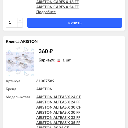
ARISTON CARES X 18 FF
ARISTON CARES X 24 FF
Подробнее
ARISTON CARES X SYSTEM 24 FF
ARISTON CLAS 24 FF
ARISTON CLAS B 24 FF
КУПИТЬ
ARISTON CLAS B EVO 24 FF
ARISTON CLAS B X 24 FF
ARISTON CLAS EVO 24 FF
Клипса ARISTON
ARISTON CLAS EVO 24 FF TK
ARISTON CLAS EVO SYSTEM 24 FF
360
₽
ARISTON CLAS SYSTEM 24 FF
ARISTON CLAS X 24 FF
Барнаул:
1 шт
ARISTON CLAS X SYSTEM 24 FF
ARISTON EGIS PLUS 24 FF
ARISTON GENUS 24 FF
ARISTON GENUS EVO 24 FF
Артикул
61307589
ARISTON GENUS X 24 FF
Бренд
ARISTON
ARISTON HS X 15 FF
ARISTON HS X 18 FF
Модель котла
ARISTON ALTEAS X 24 CF
ARISTON HS X 24 FF
ARISTON ALTEAS X 24 FF
ARISTON MATIS 24 FF
ARISTON ALTEAS X 30 CF
ARISTON ALTEAS X 30 FF
ARISTON ALTEAS X 32 FF
ARISTON ALTEAS X 35 FF