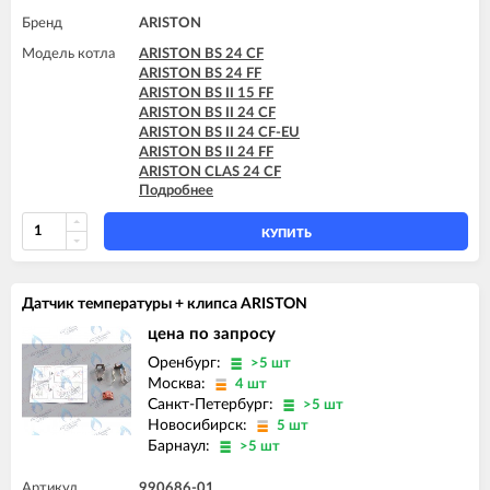
Бренд
ARISTON
Модель котла
ARISTON BS 24 CF
ARISTON BS 24 FF
ARISTON BS II 15 FF
ARISTON BS II 24 CF
ARISTON BS II 24 CF-EU
ARISTON BS II 24 FF
ARISTON CLAS 24 CF
Подробнее
ARISTON CLAS 24 FF
ARISTON CLAS 28 FF
ARISTON CLAS B 24 CF
КУПИТЬ
ARISTON CLAS B 24 FF
ARISTON CLAS B 28 FF
ARISTON CLAS B 30 FF
Датчик температуры + клипса ARISTON
ARISTON CLAS B EVO 24 FF
ARISTON CLAS B EVO 28 FF
цена по запросу
ARISTON CLAS B EVO 30 FF
Оренбург:
>5 шт
ARISTON CLAS EVO 24 CF
Москва:
4 шт
ARISTON CLAS EVO 24 CF-EU
Санкт-Петербург:
>5 шт
ARISTON CLAS EVO 24 FF
Новосибирск:
5 шт
ARISTON CLAS EVO 24 FF TK
Барнаул:
>5 шт
ARISTON CLAS EVO 28 CF
ARISTON CLAS EVO 28 FF
ARISTON CLAS EVO SYSTEM 24 CF
Артикул
990686-01