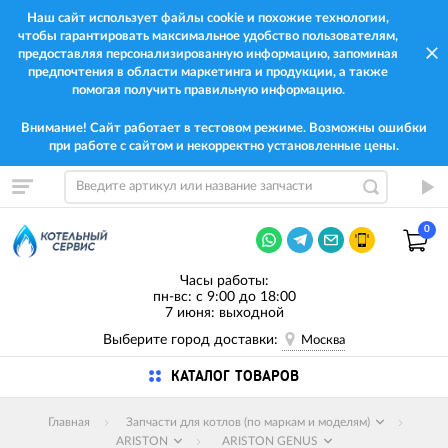
Наш сайт использует файлы cookie и похожие технологии,
чтобы гарантировать максимальное удобство пользователям,
предоставляя персонализированную информацию, запоминая
предпочтения в области маркетинга и продукции, а также
помогая получить правильную информацию.
Внимание! Сайт работает в тестовом режиме. Возможны ошибки
при работе с сайтом и некорректно установленные цены.
0
Часы работы:
пн-вс: с 9:00 до 18:00
7 июня: выходной
Выберите город доставки:
Москва
КАТАЛОГ ТОВАРОВ
Главная
Запчасти для котлов (по маркам и моделям)
ARISTON
ARISTON GENUS