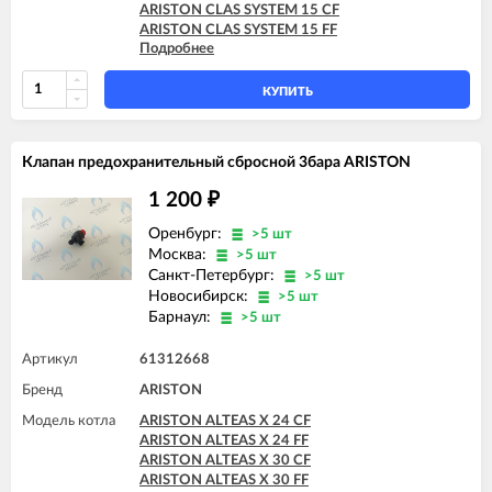
ARISTON CLAS SYSTEM 15 CF
ARISTON CLAS SYSTEM 15 FF
Подробнее
ARISTON CLAS SYSTEM 24 CF
ARISTON CLAS SYSTEM 24 FF
ARISTON CLAS SYSTEM 28 CF
КУПИТЬ
ARISTON CLAS SYSTEM 28 FF
ARISTON CLAS SYSTEM 32 FF
ARISTON GENUS 24 CF
Клапан предохранительный сбросной 3бара ARISTON
ARISTON GENUS 24 FF
ARISTON GENUS 28 CF
1 200
₽
ARISTON GENUS 28 FF
ARISTON GENUS 32 FF
Оренбург:
>5 шт
ARISTON GENUS 35 FF
Москва:
>5 шт
ARISTON GENUS 36 FF
Санкт-Петербург:
>5 шт
Новосибирск:
>5 шт
Барнаул:
>5 шт
Артикул
61312668
Бренд
ARISTON
Модель котла
ARISTON ALTEAS X 24 CF
ARISTON ALTEAS X 24 FF
ARISTON ALTEAS X 30 CF
ARISTON ALTEAS X 30 FF