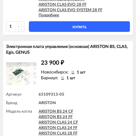
ARISTON CLAS EVO 28 FF
ARISTON CLAS EVO SYSTEM 28 FF
Подробнее
ARISTON CLAS SYSTEM 28 FF
ARISTON GENUS 28 FF
ARISTON GENUS EVO 30 FF
КУПИТЬ
Электронная плата управления (основная) ARISTON BS, CLAS,
Egis, GENUS
23 900
₽
Новосибирск:
1 шт
Барнаул:
1 шт
Артикул
65109313-05
Бренд
ARISTON
Модель котла
ARISTON BS 24 CF
ARISTON BS 24 FF
ARISTON CLAS 24 CF
ARISTON CLAS 24 FF
ARISTON CLAS 28 FF