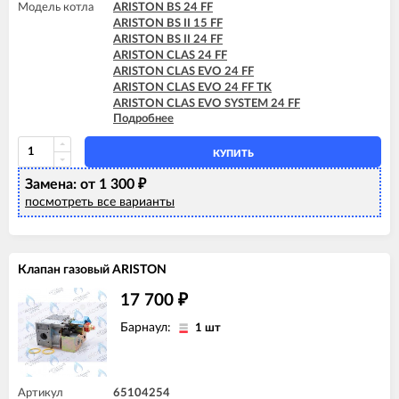
Модель котла
ARISTON BS 24 FF
ARISTON GENUS 24 FF
ARISTON BS II 15 FF
ARISTON GENUS 28 CF
ARISTON BS II 24 FF
ARISTON GENUS 28 FF
ARISTON CLAS 24 FF
ARISTON GENUS 32 FF
ARISTON CLAS EVO 24 FF
ARISTON GENUS 35 FF
ARISTON CLAS EVO 24 FF TK
ARISTON GENUS 36 FF
ARISTON CLAS EVO SYSTEM 24 FF
ARISTON MATIS 24 CF
Подробнее
ARISTON CLAS SYSTEM 15 FF
ARISTON MATIS 24 CF-EU
ARISTON CLAS SYSTEM 24 FF
ARISTON MATIS 24 FF
ARISTON EGIS PLUS 24 FF
КУПИТЬ
ARISTON GENUS 24 FF
Замена: от 1 300
ARISTON GENUS EVO 24 FF
₽
ARISTON MATIS 24 FF
посмотреть все варианты
Клапан газовый ARISTON
17 700
₽
Барнаул:
1 шт
Артикул
65104254