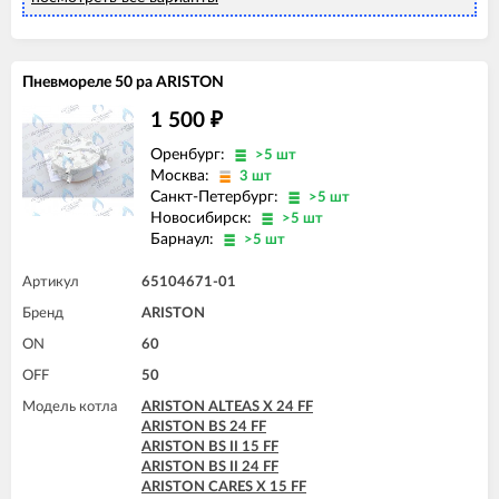
ARISTON GENUS 32 FF
ARISTON GENUS 35 FF
ARISTON GENUS 36 FF
ARISTON MATIS 24 CF
Пневмореле 50 pa ARISTON
ARISTON MATIS 24 CF-EU
ARISTON MATIS 24 FF
1 500
₽
Оренбург:
>5 шт
Москва:
3 шт
Санкт-Петербург:
>5 шт
Новосибирск:
>5 шт
Барнаул:
>5 шт
Артикул
65104671-01
Бренд
ARISTON
ON
60
OFF
50
Модель котла
ARISTON ALTEAS X 24 FF
ARISTON BS 24 FF
ARISTON BS II 15 FF
ARISTON BS II 24 FF
ARISTON CARES X 15 FF