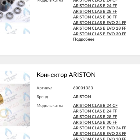
Модель котла
ARISTON CLAS B 24 CF
ARISTON EGIS PLUS 24 CF
ARISTON CLAS B 24 FF
ARISTON EGIS PLUS 24 CF-EU
ARISTON CLAS B 28 FF
ARISTON EGIS PLUS 24 FF
ARISTON CLAS B 30 FF
ARISTON GENUS 24 CF
ARISTON CLAS B EVO 24 FF
ARISTON GENUS 24 FF
ARISTON CLAS B EVO 28 FF
ARISTON GENUS 28 CF
ARISTON CLAS B EVO 30 FF
ARISTON GENUS 28 FF
Подробнее
ARISTON CLAS B X 24 FF
ARISTON GENUS 32 FF
ARISTON CLAS B X 28 FF
ARISTON GENUS 35 FF
ARISTON GENUS 36 FF
ARISTON GENUS EVO 24 CF
ARISTON GENUS EVO 24 FF
ARISTON GENUS EVO 30 CF
Коннектор ARISTON
ARISTON GENUS EVO 30 FF
ARISTON GENUS EVO 32 FF
Артикул
60001333
ARISTON GENUS EVO 35 FF
ARISTON GENUS X 24 CF
Бренд
ARISTON
ARISTON GENUS X 24 FF
Модель котла
ARISTON CLAS B 24 CF
ARISTON GENUS X 30 CF
ARISTON CLAS B 24 FF
ARISTON GENUS X 30 FF
ARISTON CLAS B 28 FF
ARISTON GENUS X 32 FF
ARISTON CLAS B 30 FF
ARISTON GENUS X 35 FF
ARISTON CLAS B EVO 24 FF
ARISTON HS X 15 CF
ARISTON CLAS B EVO 28 FF
ARISTON HS X 15 FF
ARISTON CLAS B EVO 30 FF