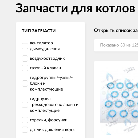
Запчасти для котлов
Открыть список за
ТИП ЗАПЧАСТИ
вентилятор
Показано 30 из 12
дымоудаления
воздухоотводчик
газовый клапан
гидрогруппы/-узлы/-
блоки и
комплектующие
гидроузел
трехходового клапана и
комплектущие
горелки, форсунки
датчик давления воды