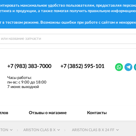
рантировать максимальное удобство пользователям, предоставляя перс
етинга и продукции, а также помогая получить правильную информацию
т в тестовом режиме. Возможны ошибки при работе с сайтом и некоррек
+7 (983) 383-7000
+7 (3852) 595-101
Часы работы:
пн-вс: с 9:00 до 18:00
7 июня: выходной
тлов
Отзывы о магазине
Контакты
STON
ARISTON CLAS B X
ARISTON CLAS B X 24 FF