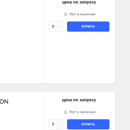
цена по запросу
Нет в наличии
КУПИТЬ
FFI SYSTEM
FFI
I
FFI
I
FFI SYSTEM
FFI
FFI SYSTEM
I SYSTEM
I SYSTEM
цена по запросу
TON
Нет в наличии
КУПИТЬ