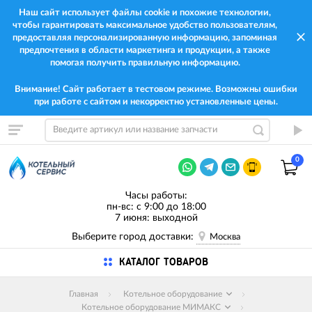
Наш сайт использует файлы cookie и похожие технологии,
чтобы гарантировать максимальное удобство пользователям,
предоставляя персонализированную информацию, запоминая
предпочтения в области маркетинга и продукции, а также
помогая получить правильную информацию.
Внимание! Сайт работает в тестовом режиме. Возможны ошибки
при работе с сайтом и некорректно установленные цены.
0
Часы работы:
пн-вс: с 9:00 до 18:00
7 июня: выходной
Выберите город доставки:
Москва
КАТАЛОГ ТОВАРОВ
Главная
Котельное оборудование
Котельное оборудование МИМАКС