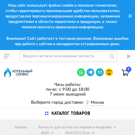
Наш сайт использует файлы cookie и похожие технологии,
чтобы гарантировать максимальное удобство пользователям,
предоставляя персонализированную информацию, запоминая
предпочтения в области маркетинга и продукции, а также
помогая получить правильную информацию.
Внимание! Сайт работает в тестовом режиме. Возможны ошибки
при работе с сайтом и некорректно установленные цены.
0
Часы работы:
пн-вс: с 9:00 до 18:00
7 июня: выходной
Выберите город доставки:
Москва
КАТАЛОГ ТОВАРОВ
Главная
Запчасти для котлов (по маркам и моделям)
BAXI
BAXI ECO Four