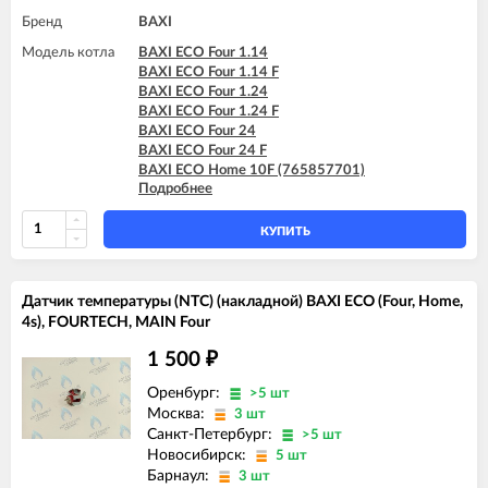
Бренд
BAXI
Модель котла
BAXI ECO Four 1.14
BAXI ECO Four 1.14 F
BAXI ECO Four 1.24
BAXI ECO Four 1.24 F
BAXI ECO Four 24
BAXI ECO Four 24 F
BAXI ECO Home 10F (765857701)
Подробнее
BAXI ECO Home 10F (7729462)
BAXI ECO Home 10F (7787575)
BAXI ECO Home 14F (765281001)
КУПИТЬ
BAXI ECO Home 14F (7729463)
BAXI ECO Home 14F (7787576)
BAXI ECO Home 24F (765281101)
Датчик температуры (NTC) (накладной) BAXI ECO (Four, Home,
BAXI ECO Home 24F (7729464)
4s), FOURTECH, MAIN Four
BAXI ECO Home 24F (7787577)
BAXI ECO-3 1.240 Fi
1 500
₽
BAXI ECO-3 240 Fi
BAXI ECO-3 240 I
Оренбург:
>5 шт
BAXI ECO-3 280 Fi
Москва:
3 шт
BAXI ECO-4s 1.24 F
Санкт-Петербург:
>5 шт
BAXI ECO-4s 10 F
Новосибирск:
5 шт
BAXI ECO-4s 18 F
Барнаул:
3 шт
BAXI ECO-4s 24