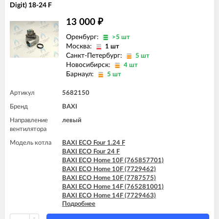
Digit) 18-24 F
13 000
₽
Оренбург:
>5 шт
Москва:
1 шт
Санкт-Петербург:
5 шт
Новосибирск:
4 шт
Барнаул:
5 шт
Артикул
5682150
Бренд
BAXI
Направление
левый
вентилятора
Модель котла
BAXI ECO Four 1.24 F
BAXI ECO Four 24 F
BAXI ECO Home 10F (765857701)
BAXI ECO Home 10F (7729462)
BAXI ECO Home 10F (7787575)
BAXI ECO Home 14F (765281001)
BAXI ECO Home 14F (7729463)
Подробнее
BAXI ECO Home 14F (7787576)
BAXI ECO Home 24F (765281101)