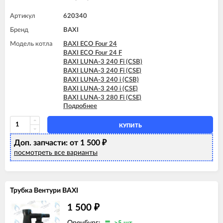
Артикул
620340
Бренд
BAXI
Модель котла
BAXI ECO Four 24
BAXI ECO Four 24 F
BAXI LUNA-3 240 Fi (CSB)
BAXI LUNA-3 240 Fi (CSE)
BAXI LUNA-3 240 i (CSB)
BAXI LUNA-3 240 i (CSE)
BAXI LUNA-3 280 Fi (CSE)
Подробнее
BAXI LUNA-3 310 Fi (CSB)
BAXI LUNA-3 310 Fi (CSE)
BAXI LUNA-3 COMFORT 240 Fi (CSE)
КУПИТЬ
BAXI LUNA-3 COMFORT 240 Fi (CSZ)
Доп. запчасти: от 1 500
BAXI LUNA-3 COMFORT 240 i (CSE)
₽
BAXI LUNA-3 COMFORT 240 i (CSZ)
посмотреть все варианты
BAXI LUNA-3 COMFORT 310 Fi (CSE)
BAXI LUNA-3 COMFORT 310 Fi (CSZ)
Трубка Вентури BAXI
1 500
₽
Оренбург: