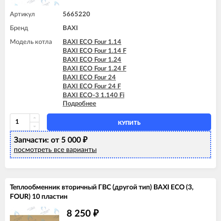
Артикул
5665220
Бренд
BAXI
Модель котла
BAXI ECO Four 1.14
BAXI ECO Four 1.14 F
BAXI ECO Four 1.24
BAXI ECO Four 1.24 F
BAXI ECO Four 24
BAXI ECO Four 24 F
BAXI ECO-3 1.140 Fi
Подробнее
BAXI ECO-3 1.240 Fi
BAXI ECO-3 240 Fi
BAXI ECO-3 240 I
КУПИТЬ
BAXI ECO-3 280 Fi
Запчасти: от 5 000
BAXI ECO-3 Compact 1.140 Fi
₽
BAXI ECO-3 Compact 1.140 I
посмотреть все варианты
BAXI ECO-3 Compact 1.240 Fi
BAXI ECO-3 Compact 1.240 I
BAXI ECO-3 Compact 240 Fi
BAXI ECO-3 Compact 240 I
Теплообменник вторичный ГВС (другой тип) BAXI ECO (3,
BAXI ECO-4s 1.24 F
FOUR) 10 пластин
BAXI ECO-4s 10 F
BAXI ECO-4s 18 F
8 250
₽
BAXI ECO-4s 24