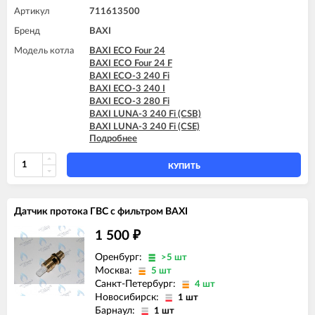
Артикул
711613500
Бренд
BAXI
Модель котла
BAXI ECO Four 24
BAXI ECO Four 24 F
BAXI ECO-3 240 Fi
BAXI ECO-3 240 I
BAXI ECO-3 280 Fi
BAXI LUNA-3 240 Fi (CSB)
BAXI LUNA-3 240 Fi (CSE)
Подробнее
BAXI LUNA-3 240 i (CSB)
BAXI LUNA-3 240 i (CSE)
BAXI LUNA-3 280 Fi (CSE)
КУПИТЬ
BAXI LUNA-3 310 Fi (CSE)
BAXI LUNA-3 COMFORT 240 Fi (CSE)
BAXI LUNA-3 COMFORT 240 Fi (CSZ)
Датчик протока ГВС с фильтром BAXI
BAXI LUNA-3 COMFORT 240 i (CSE)
BAXI LUNA-3 COMFORT 310 Fi (CSE)
1 500
₽
BAXI LUNA-3 COMFORT 310 Fi (CSZ)
Оренбург:
>5 шт
Москва:
5 шт
Санкт-Петербург:
4 шт
Новосибирск:
1 шт
Барнаул:
1 шт