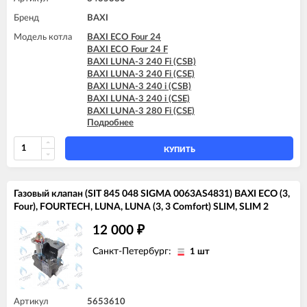
Бренд
BAXI
Модель котла
BAXI ECO Four 24
BAXI ECO Four 24 F
BAXI LUNA-3 240 Fi (CSB)
BAXI LUNA-3 240 Fi (CSE)
BAXI LUNA-3 240 i (CSB)
BAXI LUNA-3 240 i (CSE)
BAXI LUNA-3 280 Fi (CSE)
Подробнее
BAXI LUNA-3 310 Fi (CSB)
BAXI LUNA-3 310 Fi (CSE)
BAXI LUNA-3 COMFORT 240 Fi (CSE)
КУПИТЬ
BAXI LUNA-3 COMFORT 240 Fi (CSZ)
BAXI LUNA-3 COMFORT 240 i (CSE)
BAXI LUNA-3 COMFORT 240 i (CSZ)
Газовый клапан (SIT 845 048 SIGMA 0063AS4831) BAXI ECO (3,
BAXI LUNA-3 COMFORT 310 Fi (CSE)
Four), FOURTECH, LUNA, LUNA (3, 3 Comfort) SLIM, SLIM 2
BAXI LUNA-3 COMFORT 310 Fi (CSZ)
12 000
₽
Санкт-Петербург:
1 шт
Артикул
5653610