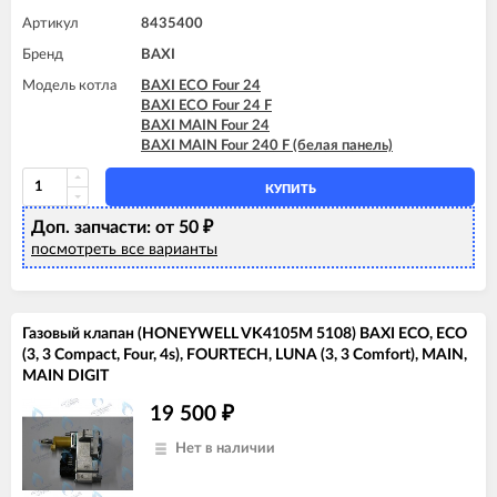
BAXI FOURTECH 1.14 F
BAXI LUNA-3 COMFORT 310 Fi (CSE)
Артикул
8435400
BAXI FOURTECH 1.24
BAXI LUNA-3 COMFORT 310 Fi (CSZ)
Бренд
BAXI FOURTECH 1.24 F
BAXI
BAXI FOURTECH 24 (CSB)
Модель котла
BAXI ECO Four 24
BAXI FOURTECH 24 (CSR)
BAXI ECO Four 24 F
BAXI FOURTECH 24 F (CSB)
BAXI MAIN Four 24
BAXI FOURTECH 24 F (CSR)
BAXI MAIN Four 240 F (белая панель)
BAXI MAIN Four 18 F (серая панель)
КУПИТЬ
Доп. запчасти: от 50
₽
посмотреть все варианты
Газовый клапан (HONEYWELL VK4105M 5108) BAXI ECO, ECO
(3, 3 Compact, Four, 4s), FOURTECH, LUNA (3, 3 Comfort), MAIN,
MAIN DIGIT
19 500
₽
Нет в наличии