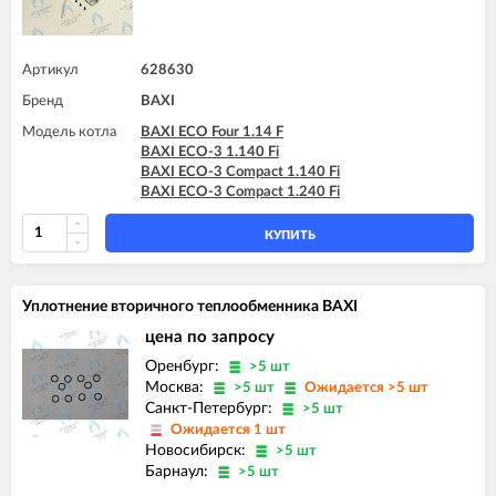
BAXI MAIN-5 14 F
BAXI MAIN 24 Fi (BSB)
BAXI MAIN-5 18 F
BAXI MAIN 24 Fi (BSE)
BAXI MAIN-5 24 F
BAXI MAIN 24 i (BSB)
Артикул
628630
BAXI MAIN 24 i (BSE)
BAXI MAIN DIGIT 240Fi
Бренд
BAXI
BAXI MAIN DIGIT 240i
Модель котла
BAXI MAIN Four 18 F (серая панель)
BAXI ECO Four 1.14 F
BAXI MAIN Four 240 F (белая панель)
BAXI ECO-3 1.140 Fi
BAXI MAIN-5 14 F
BAXI ECO-3 Compact 1.140 Fi
BAXI MAIN-5 18 F
BAXI ECO-3 Compact 1.240 Fi
BAXI MAIN-5 24 F
КУПИТЬ
Уплотнение вторичного теплообменника BAXI
цена по запросу
Оренбург:
>5 шт
Москва:
>5 шт
Ожидается >5 шт
Санкт-Петербург:
>5 шт
Ожидается 1 шт
Новосибирск:
>5 шт
Барнаул:
>5 шт