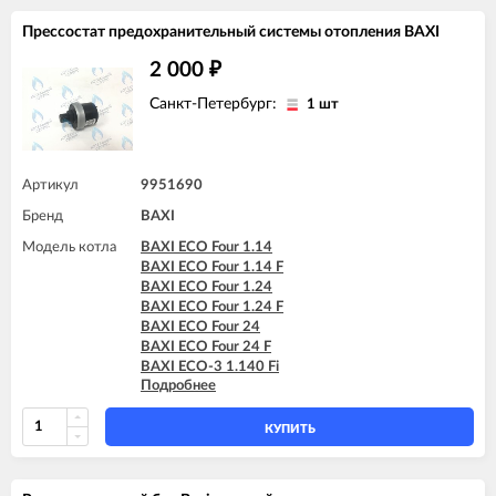
BAXI MAIN Four 24
BAXI MAIN Four 240 F (белая панель)
Прессостат предохранительный системы отопления BAXI
2 000
₽
Санкт-Петербург:
1 шт
Артикул
9951690
Бренд
BAXI
Модель котла
BAXI ECO Four 1.14
BAXI ECO Four 1.14 F
BAXI ECO Four 1.24
BAXI ECO Four 1.24 F
BAXI ECO Four 24
BAXI ECO Four 24 F
BAXI ECO-3 1.140 Fi
Подробнее
BAXI ECO-3 1.240 Fi
BAXI ECO-3 240 Fi
BAXI ECO-3 240 I
КУПИТЬ
BAXI ECO-3 280 Fi
BAXI ECO-3 Compact 1.140 Fi
BAXI ECO-3 Compact 1.140 I