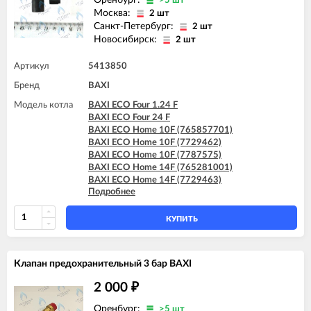
>5 шт
Москва:
2 шт
Санкт-Петербург:
2 шт
Новосибирск:
2 шт
Артикул
5413850
Бренд
BAXI
Модель котла
BAXI ECO Four 1.24 F
BAXI ECO Four 24 F
BAXI ECO Home 10F (765857701)
BAXI ECO Home 10F (7729462)
BAXI ECO Home 10F (7787575)
BAXI ECO Home 14F (765281001)
BAXI ECO Home 14F (7729463)
Подробнее
BAXI ECO Home 14F (7787576)
BAXI ECO Home 24F (765281101)
BAXI ECO Home 24F (7729464)
КУПИТЬ
BAXI ECO Home 24F (7787577)
BAXI ECO-3 280 Fi
BAXI ECO-3 Compact 240 Fi
Клапан предохранительный 3 бар BAXI
BAXI ECO-4s 1.24 F
BAXI ECO-4s 10 F
2 000
₽
BAXI ECO-4s 18 F
BAXI ECO-4s 24 F
Оренбург:
>5 шт