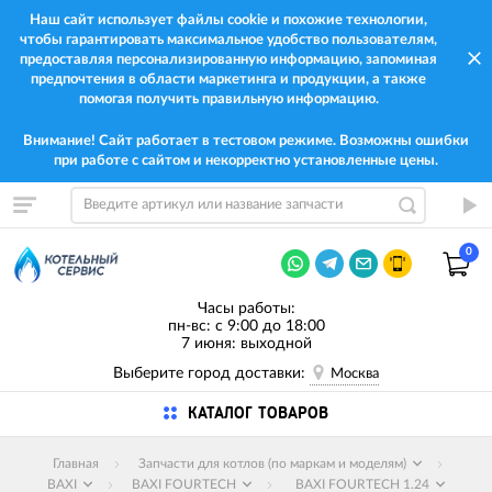
Наш сайт использует файлы cookie и похожие технологии,
чтобы гарантировать максимальное удобство пользователям,
предоставляя персонализированную информацию, запоминая
предпочтения в области маркетинга и продукции, а также
помогая получить правильную информацию.
Внимание! Сайт работает в тестовом режиме. Возможны ошибки
при работе с сайтом и некорректно установленные цены.
0
Часы работы:
пн-вс: с 9:00 до 18:00
7 июня: выходной
Выберите город доставки:
Москва
КАТАЛОГ ТОВАРОВ
Главная
Запчасти для котлов (по маркам и моделям)
BAXI
BAXI FOURTECH
BAXI FOURTECH 1.24