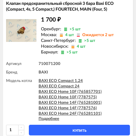
Клапан предохранительный сбросной 3 бара Baxi ECO
BAXI ECO Home 24F (7729464)
(Compact, 4s, 5 Compact,) FOURTECH, MAIN (Four, 5)
BAXI ECO Home 24F (7787577)
BAXI ECO-4s 1.24 F
1 700
₽
BAXI ECO-4s 10 F
BAXI ECO-4s 18 F
Оренбург:
>5 шт
BAXI ECO-4s 24
Москва:
4 шт
Ожидается 2 шт
BAXI ECO-4s 24 F
Санкт-Петербург:
>5 шт
BAXI FOURTECH 1.14
Новосибирск:
4 шт
BAXI FOURTECH 1.14 F
Барнаул:
>5 шт
BAXI FOURTECH 1.24
BAXI FOURTECH 1.24 F
Артикул
710071200
BAXI FOURTECH 24 (CSB)
BAXI FOURTECH 24 (CSR)
Бренд
BAXI
BAXI FOURTECH 24 F (CSB)
Модель котла
BAXI ECO Compact 1.24
BAXI FOURTECH 24 F (CSR)
BAXI ECO Compact 24
BAXI MAIN Four 18 F (серая панель)
BAXI ECO Home 10F (765857701)
BAXI MAIN Four 24
BAXI ECO Home 10F (7787575)
BAXI MAIN Four 240 F (белая панель)
BAXI ECO Home 14F (765281001)
BAXI ECO Home 14F (7787576)
BAXI ECO Home 24F (765281101)
Подробнее
BAXI ECO Home 24F (7787577)
BAXI ECO-4s 1.24 F
BAXI ECO-5 Compact 1.24
КУПИТЬ
BAXI ECO-5 Compact 24