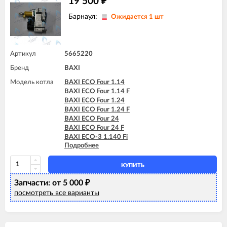
19 500
₽
BAXI MAIN-5 24 F
Барнаул:
Ожидается 1 шт
Артикул
5665220
Бренд
BAXI
Модель котла
BAXI ECO Four 1.14
BAXI ECO Four 1.14 F
BAXI ECO Four 1.24
BAXI ECO Four 1.24 F
BAXI ECO Four 24
BAXI ECO Four 24 F
BAXI ECO-3 1.140 Fi
Подробнее
BAXI ECO-3 1.240 Fi
BAXI ECO-3 240 Fi
BAXI ECO-3 240 I
КУПИТЬ
BAXI ECO-3 280 Fi
Запчасти: от 5 000
BAXI ECO-3 Compact 1.140 Fi
₽
BAXI ECO-3 Compact 1.140 I
посмотреть все варианты
BAXI ECO-3 Compact 1.240 Fi
BAXI ECO-3 Compact 1.240 I
BAXI ECO-3 Compact 240 Fi