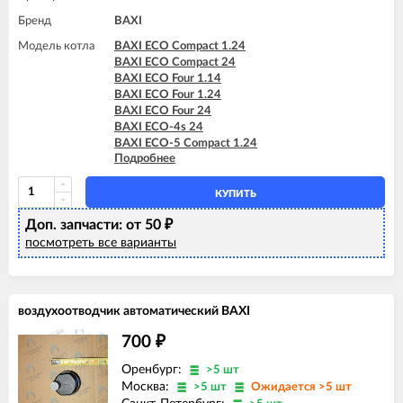
Бренд
BAXI
Модель котла
BAXI ECO Compact 1.24
BAXI ECO Compact 24
BAXI ECO Four 1.14
BAXI ECO Four 1.24
BAXI ECO Four 24
BAXI ECO-4s 24
BAXI ECO-5 Compact 1.24
Подробнее
BAXI ECO-5 Compact 24
BAXI FOURTECH 1.14
BAXI FOURTECH 1.24
КУПИТЬ
BAXI FOURTECH 24 (CSB)
Доп. запчасти: от 50
BAXI FOURTECH 24 (CSR)
₽
BAXI MAIN Four 24
посмотреть все варианты
воздухоотводчик автоматический BAXI
700
₽
Оренбург:
>5 шт
Москва:
>5 шт
Ожидается >5 шт