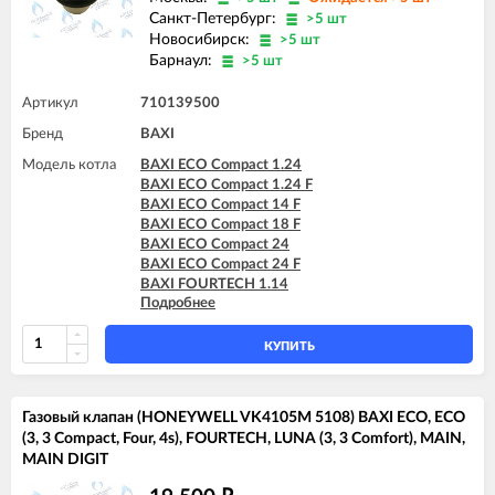
BAXI FOURTECH 24 (CSR)
Санкт-Петербург:
>5 шт
BAXI FOURTECH 24 F (CSB)
Новосибирск:
>5 шт
BAXI FOURTECH 24 F (CSR)
Барнаул:
>5 шт
BAXI MAIN Four 18 F (серая панель)
BAXI MAIN Four 24
Артикул
710139500
BAXI MAIN Four 240 F (белая панель)
BAXI MAIN-5 14 F
Бренд
BAXI
BAXI MAIN-5 18 F
Модель котла
BAXI ECO Compact 1.24
BAXI MAIN-5 24 F
BAXI ECO Compact 1.24 F
BAXI ECO Compact 14 F
BAXI ECO Compact 18 F
BAXI ECO Compact 24
BAXI ECO Compact 24 F
BAXI FOURTECH 1.14
Подробнее
BAXI FOURTECH 1.14 F
BAXI FOURTECH 1.24
BAXI FOURTECH 1.24 F
КУПИТЬ
BAXI FOURTECH 24 (CSB)
BAXI FOURTECH 24 (CSR)
BAXI FOURTECH 24 F (CSB)
Газовый клапан (HONEYWELL VK4105M 5108) BAXI ECO, ECO
BAXI FOURTECH 24 F (CSR)
(3, 3 Compact, Four, 4s), FOURTECH, LUNA (3, 3 Comfort), MAIN,
BAXI MAIN Four 18 F (серая панель)
MAIN DIGIT
BAXI MAIN-5 14 F
BAXI MAIN-5 18 F