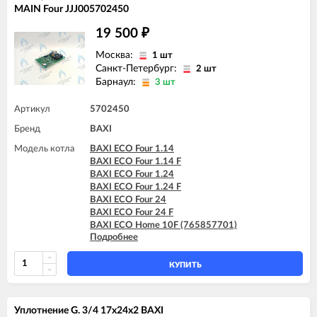
MAIN Four JJJ005702450
BAXI MAIN Four 24
BAXI MAIN Four 240 F (белая панель)
19 500
₽
Москва:
1 шт
Санкт-Петербург:
2 шт
Барнаул:
3 шт
Артикул
5702450
Бренд
BAXI
Модель котла
BAXI ECO Four 1.14
BAXI ECO Four 1.14 F
BAXI ECO Four 1.24
BAXI ECO Four 1.24 F
BAXI ECO Four 24
BAXI ECO Four 24 F
BAXI ECO Home 10F (765857701)
Подробнее
BAXI ECO Home 10F (7729462)
BAXI ECO Home 10F (7787575)
BAXI ECO Home 14F (765281001)
КУПИТЬ
BAXI ECO Home 14F (7729463)
BAXI ECO Home 14F (7787576)
BAXI ECO Home 24F (765281101)
Уплотнение G. 3/4 17x24x2 BAXI
BAXI ECO Home 24F (7729464)