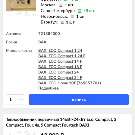
Москва:
1 шт
Санкт-Петербург:
>5 шт
Новосибирск:
1 шт
Барнаул:
1 шт
Артикул
721384000
Бренд
BAXI
Модель котла
BAXI ECO Compact 1.24
BAXI ECO Compact 1.24 F
BAXI ECO Compact 14 F
BAXI ECO Compact 18 F
BAXI ECO Compact 24
BAXI ECO Compact 24 F
BAXI ECO Home 10F (765857701)
Подробнее
BAXI ECO Home 10F (7729462)
BAXI ECO Home 10F (7787575)
BAXI ECO Home 14F (765281001)
КУПИТЬ
BAXI ECO Home 14F (7729463)
BAXI ECO Home 14F (7787576)
BAXI ECO Home 24F (765281101)
Теплообменник первичный 14кВт-24кВт Eco, Compact, 3
BAXI ECO Home 24F (7729464)
Compact, Four, 4s, 5 Compact Fourtech BAXI
BAXI ECO Home 24F (7787577)
BAXI ECO-4s 1.24 F