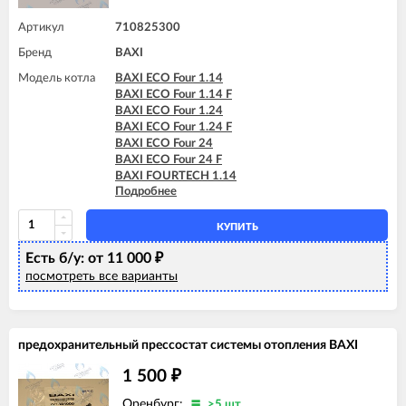
Артикул
710825300
Бренд
BAXI
Модель котла
BAXI ECO Four 1.14
BAXI ECO Four 1.14 F
BAXI ECO Four 1.24
BAXI ECO Four 1.24 F
BAXI ECO Four 24
BAXI ECO Four 24 F
BAXI FOURTECH 1.14
Подробнее
BAXI FOURTECH 1.14 F
BAXI FOURTECH 1.24
BAXI FOURTECH 1.24 F
КУПИТЬ
BAXI FOURTECH 24 (CSB)
Есть б/у: от 11 000
BAXI FOURTECH 24 (CSR)
₽
BAXI FOURTECH 24 F (CSB)
посмотреть все варианты
BAXI FOURTECH 24 F (CSR)
BAXI MAIN Four 18 F (серая панель)
BAXI MAIN Four 24
BAXI MAIN Four 240 F (белая панель)
предохранительный прессостат системы отопления BAXI
1 500
₽
Оренбург:
>5 шт