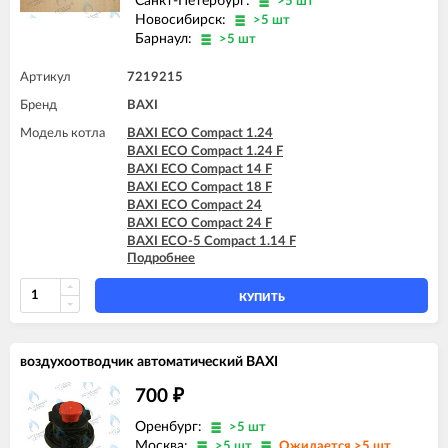
Санкт-Петербург:
>5 шт
Новосибирск:
>5 шт
Барнаул:
>5 шт
Артикул
7219215
Бренд
BAXI
Модель котла
BAXI ECO Compact 1.24
BAXI ECO Compact 1.24 F
BAXI ECO Compact 14 F
BAXI ECO Compact 18 F
BAXI ECO Compact 24
BAXI ECO Compact 24 F
BAXI ECO-5 Compact 1.14 F
Подробнее
BAXI ECO-5 Compact 1.24
BAXI ECO-5 Compact 14 F
BAXI ECO-5 Compact 18 F
КУПИТЬ
BAXI ECO-5 Compact 24
BAXI ECO-5 Compact 24 F
BAXI ECO-5 Compact 24 F GPL
воздухоотводчик автоматический BAXI
BAXI FOURTECH 1.14
BAXI FOURTECH 1.14 F
700
₽
BAXI FOURTECH 1.24
BAXI FOURTECH 1.24 F
Оренбург:
>5 шт
BAXI FOURTECH 24 (CSB)
Москва:
>5 шт
Ожидается >5 шт