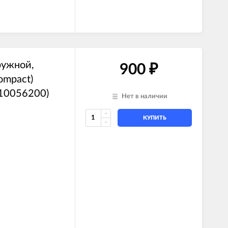
ружной,
900
₽
ompact)
10056200)
Нет в наличии
КУПИТЬ
)