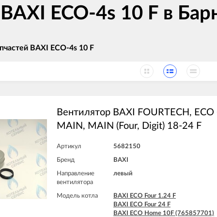
 BAXI ECO-4s 10 F в Бар
пчастей BAXI ECO-4s 10 F
Вентилятор BAXI FOURTECH, ECO (F
MAIN, MAIN (Four, Digit) 18-24 F
Артикул
5682150
Бренд
BAXI
Направление
левый
вентилятора
Модель котла
BAXI ECO Four 1.24 F
BAXI ECO Four 24 F
BAXI ECO Home 10F (765857701)