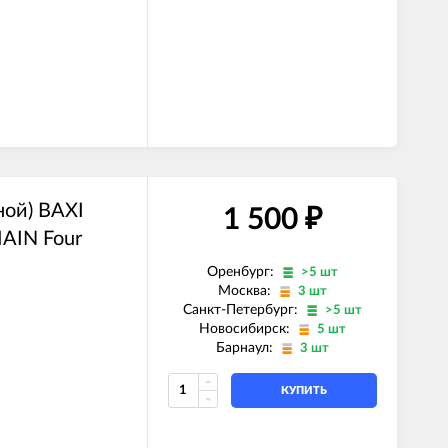
E)
Z)
)
)
E)
Z)
ной) BAXI
1 500
₽
MAIN Four
Оренбург:
>5 шт
Москва:
3 шт
Санкт-Петербург:
>5 шт
Новосибирск:
5 шт
Барнаул:
3 шт
КУПИТЬ