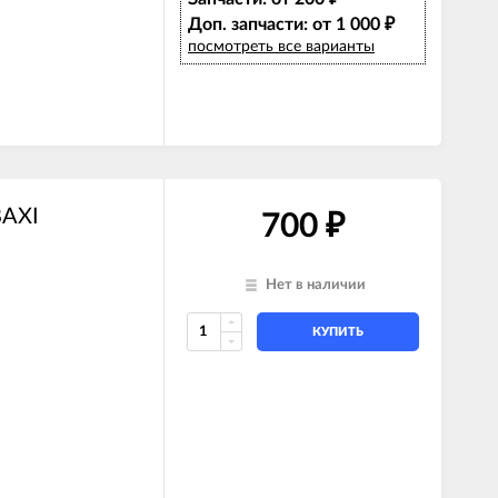
Доп. запчасти: от 1 000
₽
посмотреть все варианты
BAXI
700
₽
Нет в наличии
КУПИТЬ
)
ль)