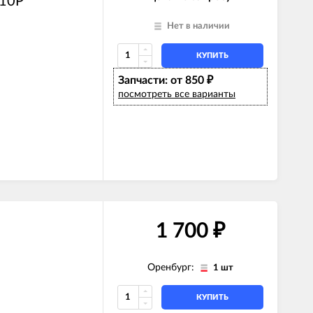
 10P
Нет в наличии
КУПИТЬ
Запчасти: от 850
₽
E)
посмотреть все варианты
Z)
)
)
E)
Z)
1 700
₽
Оренбург:
1 шт
КУПИТЬ