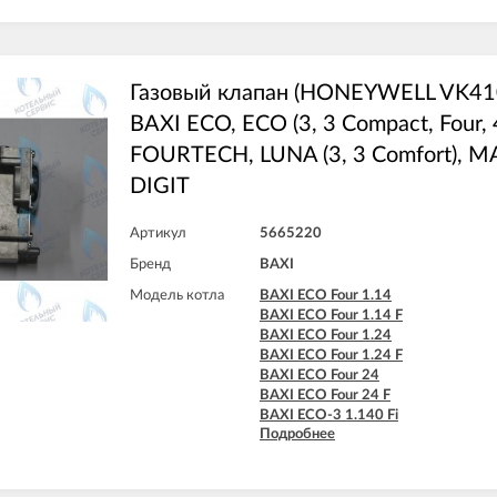
BAXI ECO-4s 1.24 F
BAXI ECO-4s 10 F
BAXI ECO-4s 18 F
BAXI ECO-4s 24
BAXI ECO-4s 24 F
Газовый клапан (HONEYWELL VK4
BAXI ECO, ECO (3, 3 Compact, Four, 4
FOURTECH, LUNA (3, 3 Comfort), M
DIGIT
Артикул
5665220
Бренд
BAXI
Модель котла
BAXI ECO Four 1.14
BAXI ECO Four 1.14 F
BAXI ECO Four 1.24
BAXI ECO Four 1.24 F
BAXI ECO Four 24
BAXI ECO Four 24 F
BAXI ECO-3 1.140 Fi
Подробнее
BAXI ECO-3 1.240 Fi
BAXI ECO-3 240 Fi
BAXI ECO-3 240 I
BAXI ECO-3 280 Fi