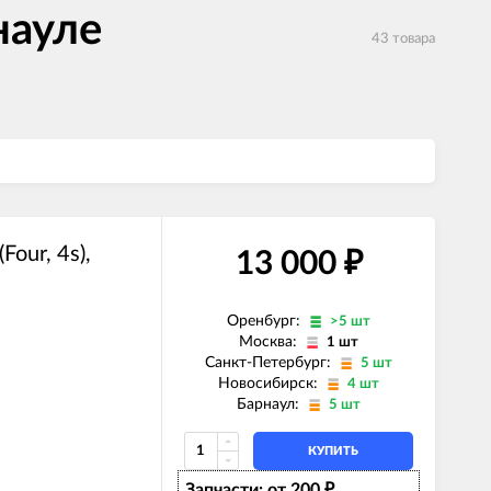
науле
43 товара
our, 4s),
13 000
₽
Оренбург:
>5 шт
Москва:
1 шт
Санкт-Петербург:
5 шт
Новосибирск:
4 шт
Барнаул:
5 шт
КУПИТЬ
Запчасти: от 200
₽