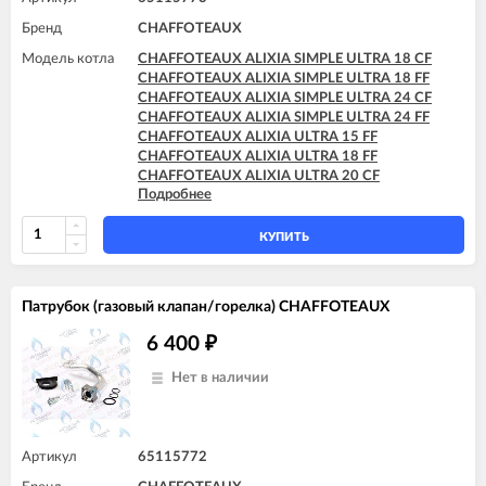
CHAFFOTEAUX TALIA SYSTEM 35 FF
Бренд
CHAFFOTEAUX
Модель котла
CHAFFOTEAUX ALIXIA SIMPLE ULTRA 18 CF
CHAFFOTEAUX ALIXIA SIMPLE ULTRA 18 FF
CHAFFOTEAUX ALIXIA SIMPLE ULTRA 24 CF
CHAFFOTEAUX ALIXIA SIMPLE ULTRA 24 FF
CHAFFOTEAUX ALIXIA ULTRA 15 FF
CHAFFOTEAUX ALIXIA ULTRA 18 FF
CHAFFOTEAUX ALIXIA ULTRA 20 CF
Подробнее
CHAFFOTEAUX ALIXIA ULTRA 20 FF
CHAFFOTEAUX ALIXIA ULTRA 24 CF
CHAFFOTEAUX ALIXIA ULTRA 24 FF
КУПИТЬ
CHAFFOTEAUX INOA ULTRA 24 FF
CHAFFOTEAUX PIGMA ULTRA 25 CF
CHAFFOTEAUX PIGMA ULTRA 25 FF
Патрубок (газовый клапан/горелка) CHAFFOTEAUX
CHAFFOTEAUX PIGMA ULTRA 30 CF
CHAFFOTEAUX PIGMA ULTRA 30 FF
6 400
₽
CHAFFOTEAUX PIGMA ULTRA 35 FF
CHAFFOTEAUX PIGMA ULTRA SYSTEM 25 CF
Нет в наличии
CHAFFOTEAUX PIGMA ULTRA SYSTEM 25 FF
CHAFFOTEAUX PIGMA ULTRA SYSTEM 30 FF
CHAFFOTEAUX PIGMA ULTRA SYSTEM 35 FF
Артикул
65115772