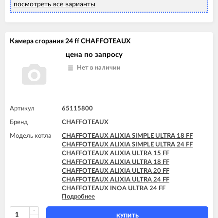
CHAFFOTEAUX PIGMA ULTRA 25 FF
посмотреть все варианты
CHAFFOTEAUX PIGMA ULTRA 30 CF
CHAFFOTEAUX PIGMA ULTRA 30 FF
CHAFFOTEAUX PIGMA ULTRA 35 FF
CHAFFOTEAUX PIGMA ULTRA SYSTEM 25 CF
Камера сгорания 24 ff CHAFFOTEAUX
CHAFFOTEAUX PIGMA ULTRA SYSTEM 25 FF
цена по запросу
CHAFFOTEAUX PIGMA ULTRA SYSTEM 30 FF
CHAFFOTEAUX PIGMA ULTRA SYSTEM 35 FF
Нет в наличии
Артикул
65115800
Бренд
CHAFFOTEAUX
Модель котла
CHAFFOTEAUX ALIXIA SIMPLE ULTRA 18 FF
CHAFFOTEAUX ALIXIA SIMPLE ULTRA 24 FF
CHAFFOTEAUX ALIXIA ULTRA 15 FF
CHAFFOTEAUX ALIXIA ULTRA 18 FF
CHAFFOTEAUX ALIXIA ULTRA 20 FF
CHAFFOTEAUX ALIXIA ULTRA 24 FF
CHAFFOTEAUX INOA ULTRA 24 FF
Подробнее
CHAFFOTEAUX PIGMA ULTRA 25 FF
CHAFFOTEAUX PIGMA ULTRA SYSTEM 25 FF
КУПИТЬ