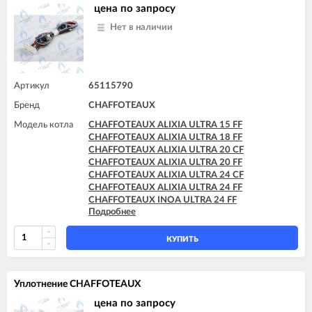
CHAFFOTEAUX PIGMA ULTRA 30 FF
цена по запросу
CHAFFOTEAUX PIGMA ULTRA 35 FF
Нет в наличии
CHAFFOTEAUX PIGMA ULTRA SYSTEM 25 CF
CHAFFOTEAUX PIGMA ULTRA SYSTEM 25 FF
CHAFFOTEAUX PIGMA ULTRA SYSTEM 30 FF
CHAFFOTEAUX PIGMA ULTRA SYSTEM 35 FF
Артикул
65115790
Бренд
CHAFFOTEAUX
Модель котла
CHAFFOTEAUX ALIXIA ULTRA 15 FF
CHAFFOTEAUX ALIXIA ULTRA 18 FF
CHAFFOTEAUX ALIXIA ULTRA 20 CF
CHAFFOTEAUX ALIXIA ULTRA 20 FF
CHAFFOTEAUX ALIXIA ULTRA 24 CF
CHAFFOTEAUX ALIXIA ULTRA 24 FF
CHAFFOTEAUX INOA ULTRA 24 FF
Подробнее
CHAFFOTEAUX PIGMA ULTRA 25 CF
CHAFFOTEAUX PIGMA ULTRA 25 FF
CHAFFOTEAUX PIGMA ULTRA 30 CF
КУПИТЬ
CHAFFOTEAUX PIGMA ULTRA 30 FF
CHAFFOTEAUX PIGMA ULTRA 35 FF
Уплотнение CHAFFOTEAUX
цена по запросу