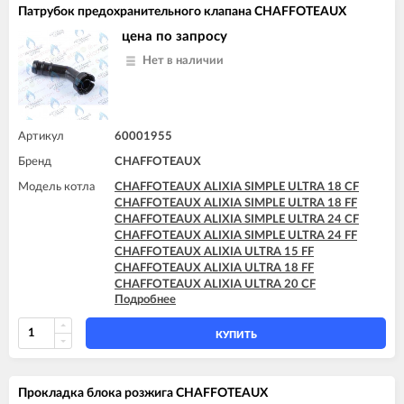
CHAFFOTEAUX PIGMA ULTRA SYSTEM 25 CF
Патрубок предохранительного клапана CHAFFOTEAUX
CHAFFOTEAUX PIGMA ULTRA SYSTEM 25 FF
CHAFFOTEAUX PIGMA ULTRA SYSTEM 30 FF
цена по запросу
CHAFFOTEAUX PIGMA ULTRA SYSTEM 35 FF
Нет в наличии
Артикул
60001955
Бренд
CHAFFOTEAUX
Модель котла
CHAFFOTEAUX ALIXIA SIMPLE ULTRA 18 CF
CHAFFOTEAUX ALIXIA SIMPLE ULTRA 18 FF
CHAFFOTEAUX ALIXIA SIMPLE ULTRA 24 CF
CHAFFOTEAUX ALIXIA SIMPLE ULTRA 24 FF
CHAFFOTEAUX ALIXIA ULTRA 15 FF
CHAFFOTEAUX ALIXIA ULTRA 18 FF
CHAFFOTEAUX ALIXIA ULTRA 20 CF
Подробнее
CHAFFOTEAUX ALIXIA ULTRA 20 FF
CHAFFOTEAUX ALIXIA ULTRA 24 CF
CHAFFOTEAUX ALIXIA ULTRA 24 FF
КУПИТЬ
CHAFFOTEAUX INOA ULTRA 24 FF
CHAFFOTEAUX PIGMA ULTRA 25 CF
CHAFFOTEAUX PIGMA ULTRA 25 FF
Прокладка блока розжига CHAFFOTEAUX
CHAFFOTEAUX PIGMA ULTRA 30 CF