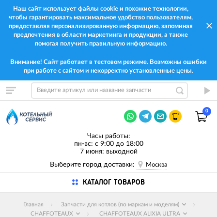
Наш сайт использует файлы cookie и похожие технологии,
чтобы гарантировать максимальное удобство пользователям,
предоставляя персонализированную информацию, запоминая
предпочтения в области маркетинга и продукции, а также
помогая получить правильную информацию.
Внимание! Сайт работает в тестовом режиме. Возможны ошибки
при работе с сайтом и некорректно установленные цены.
0
Часы работы:
пн-вс: с 9:00 до 18:00
7 июня: выходной
Выберите город доставки:
Москва
КАТАЛОГ ТОВАРОВ
Главная
Запчасти для котлов (по маркам и моделям)
CHAFFOTEAUX
CHAFFOTEAUX ALIXIA ULTRA