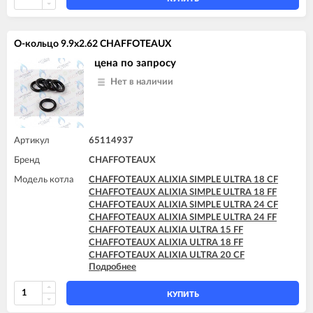
CHAFFOTEAUX INOA ULTRA 24 FF
CHAFFOTEAUX PIGMA ULTRA 25 CF
CHAFFOTEAUX PIGMA ULTRA 25 FF
О-кольцо 9.9x2.62 CHAFFOTEAUX
CHAFFOTEAUX PIGMA ULTRA 30 CF
CHAFFOTEAUX PIGMA ULTRA 30 FF
цена по запросу
CHAFFOTEAUX PIGMA ULTRA 35 FF
Нет в наличии
CHAFFOTEAUX PIGMA ULTRA SYSTEM 25 CF
CHAFFOTEAUX PIGMA ULTRA SYSTEM 25 FF
CHAFFOTEAUX PIGMA ULTRA SYSTEM 30 FF
CHAFFOTEAUX PIGMA ULTRA SYSTEM 35 FF
Артикул
65114937
Бренд
CHAFFOTEAUX
Модель котла
CHAFFOTEAUX ALIXIA SIMPLE ULTRA 18 CF
CHAFFOTEAUX ALIXIA SIMPLE ULTRA 18 FF
CHAFFOTEAUX ALIXIA SIMPLE ULTRA 24 CF
CHAFFOTEAUX ALIXIA SIMPLE ULTRA 24 FF
CHAFFOTEAUX ALIXIA ULTRA 15 FF
CHAFFOTEAUX ALIXIA ULTRA 18 FF
CHAFFOTEAUX ALIXIA ULTRA 20 CF
Подробнее
CHAFFOTEAUX ALIXIA ULTRA 20 FF
CHAFFOTEAUX ALIXIA ULTRA 24 CF
CHAFFOTEAUX ALIXIA ULTRA 24 FF
КУПИТЬ
CHAFFOTEAUX INOA ULTRA 24 FF