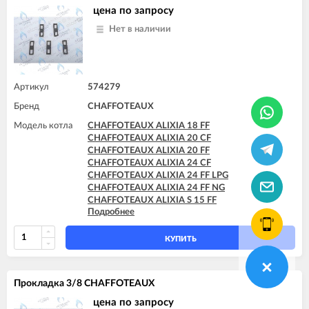
CHAFFOTEAUX PIGMA ULTRA 30 FF
цена по запросу
CHAFFOTEAUX PIGMA ULTRA 35 FF
Нет в наличии
CHAFFOTEAUX PIGMA ULTRA SYSTEM 25 CF
CHAFFOTEAUX PIGMA ULTRA SYSTEM 25 FF
CHAFFOTEAUX PIGMA ULTRA SYSTEM 30 FF
CHAFFOTEAUX PIGMA ULTRA SYSTEM 35 FF
Артикул
574279
Бренд
CHAFFOTEAUX
Модель котла
CHAFFOTEAUX ALIXIA 18 FF
CHAFFOTEAUX ALIXIA 20 CF
CHAFFOTEAUX ALIXIA 20 FF
CHAFFOTEAUX ALIXIA 24 CF
CHAFFOTEAUX ALIXIA 24 FF LPG
CHAFFOTEAUX ALIXIA 24 FF NG
CHAFFOTEAUX ALIXIA S 15 FF
Подробнее
CHAFFOTEAUX ALIXIA S 18 FF
CHAFFOTEAUX ALIXIA S 20 CF
CHAFFOTEAUX ALIXIA S 20 FF
КУПИТЬ
CHAFFOTEAUX ALIXIA S 24 CF
CHAFFOTEAUX ALIXIA S 24 CF - EU
CHAFFOTEAUX ALIXIA S 24 FF
Прокладка 3/8 CHAFFOTEAUX
CHAFFOTEAUX ALIXIA SIMPLE 18 CF
CHAFFOTEAUX ALIXIA SIMPLE 18 FF
цена по запросу