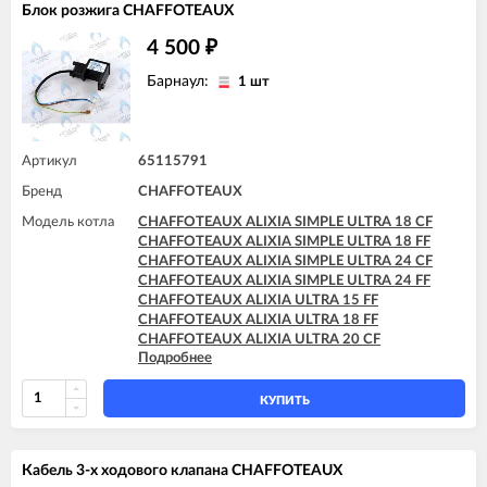
Блок розжига CHAFFOTEAUX
CHAFFOTEAUX PIGMA ULTRA 30 CF
CHAFFOTEAUX PIGMA ULTRA 30 FF
4 500
₽
CHAFFOTEAUX PIGMA ULTRA 35 FF
CHAFFOTEAUX PIGMA ULTRA SYSTEM 25 CF
Барнаул:
1 шт
CHAFFOTEAUX PIGMA ULTRA SYSTEM 25 FF
CHAFFOTEAUX PIGMA ULTRA SYSTEM 30 FF
CHAFFOTEAUX PIGMA ULTRA SYSTEM 35 FF
Артикул
65115791
Бренд
CHAFFOTEAUX
Модель котла
CHAFFOTEAUX ALIXIA SIMPLE ULTRA 18 CF
CHAFFOTEAUX ALIXIA SIMPLE ULTRA 18 FF
CHAFFOTEAUX ALIXIA SIMPLE ULTRA 24 CF
CHAFFOTEAUX ALIXIA SIMPLE ULTRA 24 FF
CHAFFOTEAUX ALIXIA ULTRA 15 FF
CHAFFOTEAUX ALIXIA ULTRA 18 FF
CHAFFOTEAUX ALIXIA ULTRA 20 CF
Подробнее
CHAFFOTEAUX ALIXIA ULTRA 20 FF
CHAFFOTEAUX ALIXIA ULTRA 24 CF
CHAFFOTEAUX ALIXIA ULTRA 24 FF
КУПИТЬ
CHAFFOTEAUX INOA ULTRA 24 FF
CHAFFOTEAUX PIGMA ULTRA 25 CF
CHAFFOTEAUX PIGMA ULTRA 25 FF
Кабель 3-х ходового клапана CHAFFOTEAUX
CHAFFOTEAUX PIGMA ULTRA 30 CF