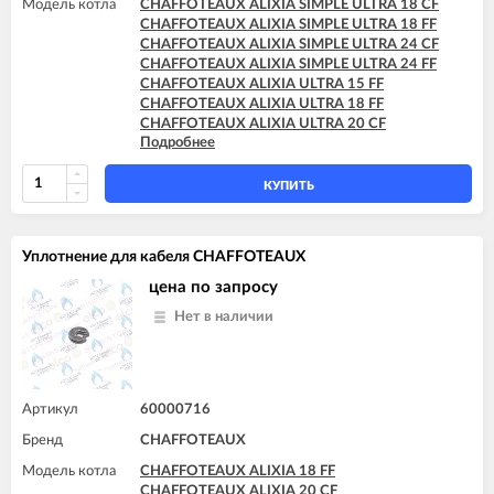
Модель котла
CHAFFOTEAUX ALIXIA SIMPLE ULTRA 18 CF
CHAFFOTEAUX ALIXIA SIMPLE ULTRA 18 FF
CHAFFOTEAUX ALIXIA SIMPLE ULTRA 24 CF
CHAFFOTEAUX ALIXIA SIMPLE ULTRA 24 FF
CHAFFOTEAUX ALIXIA ULTRA 15 FF
CHAFFOTEAUX ALIXIA ULTRA 18 FF
CHAFFOTEAUX ALIXIA ULTRA 20 CF
Подробнее
CHAFFOTEAUX ALIXIA ULTRA 20 FF
CHAFFOTEAUX ALIXIA ULTRA 24 CF
CHAFFOTEAUX ALIXIA ULTRA 24 FF
КУПИТЬ
CHAFFOTEAUX INOA ULTRA 24 FF
CHAFFOTEAUX PIGMA ULTRA 25 CF
CHAFFOTEAUX PIGMA ULTRA 25 FF
Уплотнение для кабеля CHAFFOTEAUX
CHAFFOTEAUX PIGMA ULTRA 30 CF
CHAFFOTEAUX PIGMA ULTRA 30 FF
цена по запросу
CHAFFOTEAUX PIGMA ULTRA 35 FF
Нет в наличии
CHAFFOTEAUX PIGMA ULTRA SYSTEM 25 CF
CHAFFOTEAUX PIGMA ULTRA SYSTEM 25 FF
CHAFFOTEAUX PIGMA ULTRA SYSTEM 30 FF
CHAFFOTEAUX PIGMA ULTRA SYSTEM 35 FF
Артикул
60000716
Бренд
CHAFFOTEAUX
Модель котла
CHAFFOTEAUX ALIXIA 18 FF
CHAFFOTEAUX ALIXIA 20 CF