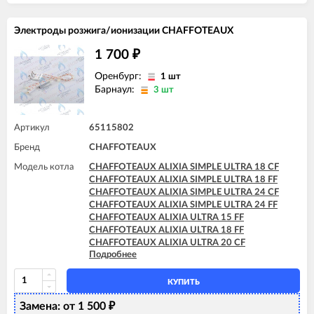
Электроды розжига/ионизации CHAFFOTEAUX
1 700
₽
Оренбург:
1 шт
Барнаул:
3 шт
Артикул
65115802
Бренд
CHAFFOTEAUX
Модель котла
CHAFFOTEAUX ALIXIA SIMPLE ULTRA 18 CF
CHAFFOTEAUX ALIXIA SIMPLE ULTRA 18 FF
CHAFFOTEAUX ALIXIA SIMPLE ULTRA 24 CF
CHAFFOTEAUX ALIXIA SIMPLE ULTRA 24 FF
CHAFFOTEAUX ALIXIA ULTRA 15 FF
CHAFFOTEAUX ALIXIA ULTRA 18 FF
CHAFFOTEAUX ALIXIA ULTRA 20 CF
Подробнее
CHAFFOTEAUX ALIXIA ULTRA 20 FF
CHAFFOTEAUX ALIXIA ULTRA 24 CF
CHAFFOTEAUX ALIXIA ULTRA 24 FF
КУПИТЬ
CHAFFOTEAUX INOA ULTRA 24 FF
Замена: от 1 500
CHAFFOTEAUX PIGMA ULTRA 25 CF
₽