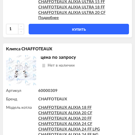
CHAFFOTEAUX ALIXIA ULTRA 15 FF
CHAFFOTEAUX ALIXIA ULTRA 18 FF
CHAFFOTEAUX ALIXIA ULTRA 20 CF
Подробнее
CHAFFOTEAUX ALIXIA ULTRA 20 FF
CHAFFOTEAUX ALIXIA ULTRA 24 CF
CHAFFOTEAUX ALIXIA ULTRA 24 FF
КУПИТЬ
CHAFFOTEAUX INOA ULTRA 24 FF
CHAFFOTEAUX PIGMA ULTRA 25 CF
CHAFFOTEAUX PIGMA ULTRA 25 FF
Клипса CHAFFOTEAUX
CHAFFOTEAUX PIGMA ULTRA 30 CF
CHAFFOTEAUX PIGMA ULTRA 30 FF
цена по запросу
CHAFFOTEAUX PIGMA ULTRA 35 FF
Нет в наличии
CHAFFOTEAUX PIGMA ULTRA SYSTEM 25 CF
CHAFFOTEAUX PIGMA ULTRA SYSTEM 25 FF
CHAFFOTEAUX PIGMA ULTRA SYSTEM 30 FF
CHAFFOTEAUX PIGMA ULTRA SYSTEM 35 FF
Артикул
60000309
Бренд
CHAFFOTEAUX
Модель котла
CHAFFOTEAUX ALIXIA 18 FF
CHAFFOTEAUX ALIXIA 20 CF
CHAFFOTEAUX ALIXIA 20 FF
CHAFFOTEAUX ALIXIA 24 CF
CHAFFOTEAUX ALIXIA 24 FF LPG
CHAFFOTEAUX ALIXIA 24 FF NG