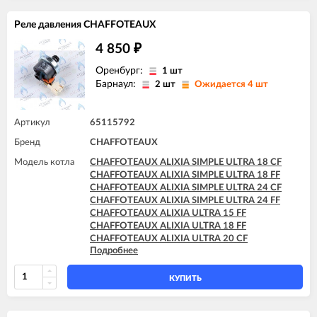
CHAFFOTEAUX PIGMA ULTRA 25 CF
CHAFFOTEAUX PIGMA ULTRA 25 FF
Реле давления CHAFFOTEAUX
CHAFFOTEAUX PIGMA ULTRA 30 CF
CHAFFOTEAUX PIGMA ULTRA 30 FF
4 850
₽
CHAFFOTEAUX PIGMA ULTRA 35 FF
CHAFFOTEAUX PIGMA ULTRA SYSTEM 25 CF
Оренбург:
1 шт
CHAFFOTEAUX PIGMA ULTRA SYSTEM 25 FF
Барнаул:
2 шт
Ожидается 4 шт
CHAFFOTEAUX PIGMA ULTRA SYSTEM 30 FF
CHAFFOTEAUX PIGMA ULTRA SYSTEM 35 FF
Артикул
65115792
Бренд
CHAFFOTEAUX
Модель котла
CHAFFOTEAUX ALIXIA SIMPLE ULTRA 18 CF
CHAFFOTEAUX ALIXIA SIMPLE ULTRA 18 FF
CHAFFOTEAUX ALIXIA SIMPLE ULTRA 24 CF
CHAFFOTEAUX ALIXIA SIMPLE ULTRA 24 FF
CHAFFOTEAUX ALIXIA ULTRA 15 FF
CHAFFOTEAUX ALIXIA ULTRA 18 FF
CHAFFOTEAUX ALIXIA ULTRA 20 CF
Подробнее
CHAFFOTEAUX ALIXIA ULTRA 20 FF
CHAFFOTEAUX ALIXIA ULTRA 24 CF
CHAFFOTEAUX ALIXIA ULTRA 24 FF
КУПИТЬ
CHAFFOTEAUX INOA ULTRA 24 FF
CHAFFOTEAUX PIGMA ULTRA 25 CF
CHAFFOTEAUX PIGMA ULTRA 25 FF