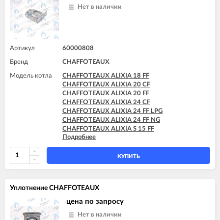
Нет в наличии
Артикул
60000808
Бренд
CHAFFOTEAUX
Модель котла
CHAFFOTEAUX ALIXIA 18 FF
CHAFFOTEAUX ALIXIA 20 CF
CHAFFOTEAUX ALIXIA 20 FF
CHAFFOTEAUX ALIXIA 24 CF
CHAFFOTEAUX ALIXIA 24 FF LPG
CHAFFOTEAUX ALIXIA 24 FF NG
CHAFFOTEAUX ALIXIA S 15 FF
Подробнее
CHAFFOTEAUX ALIXIA S 18 FF
CHAFFOTEAUX ALIXIA S 20 CF
CHAFFOTEAUX ALIXIA S 20 FF
КУПИТЬ
CHAFFOTEAUX ALIXIA S 24 CF
CHAFFOTEAUX ALIXIA S 24 CF - EU
CHAFFOTEAUX ALIXIA S 24 FF
Уплотнение CHAFFOTEAUX
CHAFFOTEAUX ALIXIA SIMPLE 18 CF
CHAFFOTEAUX ALIXIA SIMPLE 18 FF
цена по запросу
CHAFFOTEAUX ALIXIA SIMPLE 24 CF
Нет в наличии
CHAFFOTEAUX ALIXIA SIMPLE 24 FF