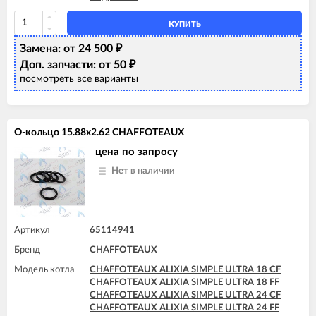
CHAFFOTEAUX PIGMA ULTRA SYSTEM 35 FF
CHAFFOTEAUX PIGMA ULTRA SYSTEM 25 FF
CHAFFOTEAUX TALIA 25 CF
КУПИТЬ
CHAFFOTEAUX TALIA 25 FF
CHAFFOTEAUX TALIA 30 CF
Замена: от 24 500
₽
CHAFFOTEAUX TALIA 30 FF
Доп. запчасти: от 50
₽
CHAFFOTEAUX TALIA 35 FF
посмотреть все варианты
CHAFFOTEAUX TALIA SYSTEM 15 CF
CHAFFOTEAUX TALIA SYSTEM 15 FF
CHAFFOTEAUX TALIA SYSTEM 25 CF
CHAFFOTEAUX TALIA SYSTEM 25 FF
О-кольцо 15.88x2.62 CHAFFOTEAUX
CHAFFOTEAUX TALIA SYSTEM 30 FF
CHAFFOTEAUX TALIA SYSTEM 35 FF
цена по запросу
Нет в наличии
Артикул
65114941
Бренд
CHAFFOTEAUX
Модель котла
CHAFFOTEAUX ALIXIA SIMPLE ULTRA 18 CF
CHAFFOTEAUX ALIXIA SIMPLE ULTRA 18 FF
CHAFFOTEAUX ALIXIA SIMPLE ULTRA 24 CF
CHAFFOTEAUX ALIXIA SIMPLE ULTRA 24 FF