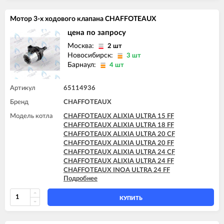
CHAFFOTEAUX PIGMA ULTRA 25 CF
CHAFFOTEAUX PIGMA ULTRA 25 FF
Мотор 3-х ходового клапана CHAFFOTEAUX
CHAFFOTEAUX PIGMA ULTRA 30 CF
CHAFFOTEAUX PIGMA ULTRA 30 FF
цена по запросу
CHAFFOTEAUX PIGMA ULTRA 35 FF
Москва:
2 шт
CHAFFOTEAUX PIGMA ULTRA SYSTEM 25 CF
Новосибирск:
3 шт
CHAFFOTEAUX PIGMA ULTRA SYSTEM 25 FF
Барнаул:
4 шт
CHAFFOTEAUX PIGMA ULTRA SYSTEM 30 FF
CHAFFOTEAUX PIGMA ULTRA SYSTEM 35 FF
Артикул
65114936
Бренд
CHAFFOTEAUX
Модель котла
CHAFFOTEAUX ALIXIA ULTRA 15 FF
CHAFFOTEAUX ALIXIA ULTRA 18 FF
CHAFFOTEAUX ALIXIA ULTRA 20 CF
CHAFFOTEAUX ALIXIA ULTRA 20 FF
CHAFFOTEAUX ALIXIA ULTRA 24 CF
CHAFFOTEAUX ALIXIA ULTRA 24 FF
CHAFFOTEAUX INOA ULTRA 24 FF
Подробнее
CHAFFOTEAUX PIGMA ULTRA 25 CF
CHAFFOTEAUX PIGMA ULTRA 25 FF
CHAFFOTEAUX PIGMA ULTRA 30 CF
КУПИТЬ
CHAFFOTEAUX PIGMA ULTRA 30 FF
CHAFFOTEAUX PIGMA ULTRA 35 FF