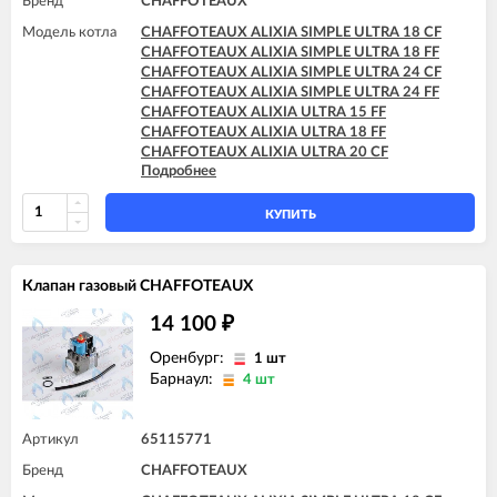
Бренд
CHAFFOTEAUX
Модель котла
CHAFFOTEAUX ALIXIA SIMPLE ULTRA 18 CF
CHAFFOTEAUX ALIXIA SIMPLE ULTRA 18 FF
CHAFFOTEAUX ALIXIA SIMPLE ULTRA 24 CF
CHAFFOTEAUX ALIXIA SIMPLE ULTRA 24 FF
CHAFFOTEAUX ALIXIA ULTRA 15 FF
CHAFFOTEAUX ALIXIA ULTRA 18 FF
CHAFFOTEAUX ALIXIA ULTRA 20 CF
Подробнее
CHAFFOTEAUX ALIXIA ULTRA 20 FF
CHAFFOTEAUX ALIXIA ULTRA 24 CF
CHAFFOTEAUX ALIXIA ULTRA 24 FF
КУПИТЬ
CHAFFOTEAUX INOA ULTRA 24 FF
CHAFFOTEAUX PIGMA ULTRA 25 CF
CHAFFOTEAUX PIGMA ULTRA 25 FF
Клапан газовый CHAFFOTEAUX
CHAFFOTEAUX PIGMA ULTRA 30 CF
CHAFFOTEAUX PIGMA ULTRA 30 FF
14 100
₽
CHAFFOTEAUX PIGMA ULTRA 35 FF
CHAFFOTEAUX PIGMA ULTRA SYSTEM 25 CF
Оренбург:
1 шт
CHAFFOTEAUX PIGMA ULTRA SYSTEM 25 FF
Барнаул:
4 шт
CHAFFOTEAUX PIGMA ULTRA SYSTEM 30 FF
CHAFFOTEAUX PIGMA ULTRA SYSTEM 35 FF
Артикул
65115771
Бренд
CHAFFOTEAUX