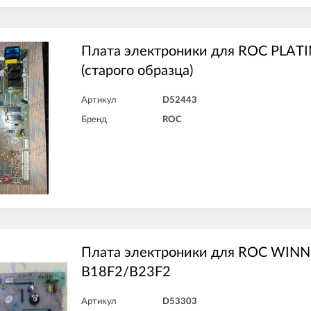
Плата электроники для ROC PLA
(старого образца)
Артикул
D52443
Бренд
ROC
Плата электроники для ROC WIN
B18F2/B23F2
Артикул
D53303