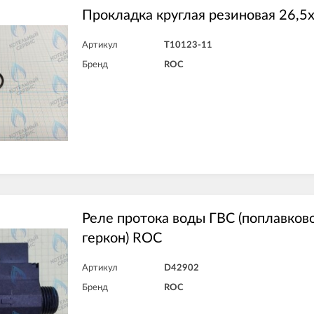
Прокладка круглая резиновая 26,5
Артикул
T10123-11
Бренд
ROC
Реле протока воды ГВС (поплавково
геркон) ROC
Артикул
D42902
Бренд
ROC