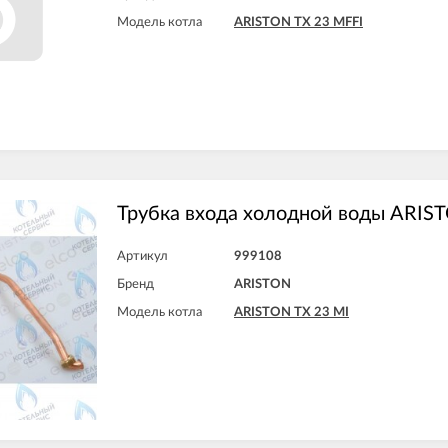
ARISTON MICROGENUS PLUS 31 R
Модель котла
ARISTON TX 23 MFFI
ARISTON MICROSYSTEM 21 RFFI
ARISTON MICROSYSTEM 28 RFFI
ARISTON T2 23 MI GPL
ARISTON T2 23 MI MET
ARISTON TX 23 MFFI
ARISTON TX 23 MI
ARISTON TX 27 MFFI
ARISTON UNO 24 MI
Трубка входа холодной воды ARIS
Артикул
999108
Бренд
ARISTON
Модель котла
ARISTON TX 23 MI