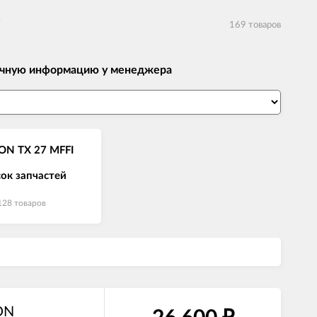
е
169 товаров
 точную информацию у менеджера
ON TX 27 MFFI
ок запчастей
128 товаров
TON