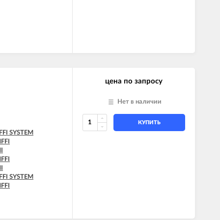
цена по запросу
Нет в наличии
КУПИТЬ
FFI SYSTEM
FFI
I
FFI
I
FFI SYSTEM
FFI
FFI SYSTEM
I SYSTEM
I SYSTEM