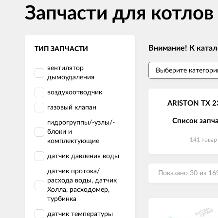
Запчасти для котлов
Внимание! К катал
ТИП ЗАПЧАСТИ
вентилятор
дымоудаления
воздухоотводчик
ARISTON TX 2
газовый клапан
Список запч
гидрогруппы/-узлы/-
блоки и
141 товар
комплектующие
датчик давления воды
датчик протока/
Показано 30 из 16
расхода воды, датчик
Холла, расходомер,
турбинка
датчик температуры