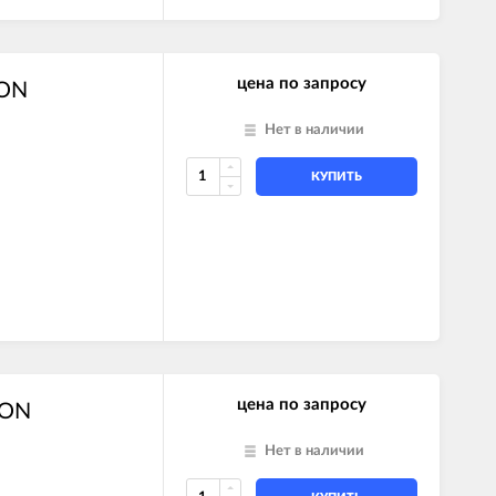
цена по запросу
TON
Нет в наличии
КУПИТЬ
FFI SYSTEM
FFI
I
FFI
цена по запросу
TON
I
FFI SYSTEM
FFI
Нет в наличии
FFI SYSTEM
I SYSTEM