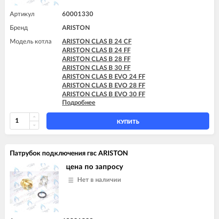
Артикул
60001330
Бренд
ARISTON
Модель котла
ARISTON CLAS B 24 CF
ARISTON CLAS B 24 FF
ARISTON CLAS B 28 FF
ARISTON CLAS B 30 FF
ARISTON CLAS B EVO 24 FF
ARISTON CLAS B EVO 28 FF
ARISTON CLAS B EVO 30 FF
Подробнее
ARISTON CLAS B X 24 FF
ARISTON CLAS B X 28 FF
КУПИТЬ
Патрубок подключения гвс ARISTON
цена по запросу
Нет в наличии