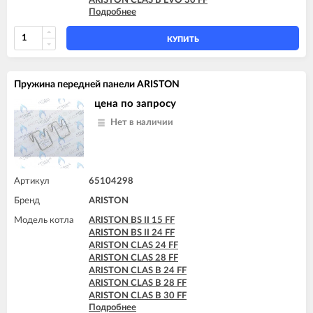
ARISTON CLAS B EVO 30 FF
Подробнее
ARISTON GENUS 32 FF
ARISTON GENUS 35 FF
ARISTON GENUS 36 FF
КУПИТЬ
ARISTON GENUS EVO 35 FF
Пружина передней панели ARISTON
цена по запросу
Нет в наличии
Артикул
65104298
Бренд
ARISTON
Модель котла
ARISTON BS II 15 FF
ARISTON BS II 24 FF
ARISTON CLAS 24 FF
ARISTON CLAS 28 FF
ARISTON CLAS B 24 FF
ARISTON CLAS B 28 FF
ARISTON CLAS B 30 FF
Подробнее
ARISTON CLAS B EVO 24 FF