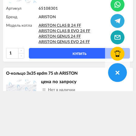
ARISTON CLAS SYSTEM 28 FF
ARISTON CLAS SYSTEM 32 FF
Артикул
65108301
ARISTON EGIS PLUS 24 FF
Бренд
ARISTON
ARISTON GENUS 24 FF
ARISTON GENUS 28 FF
Модель котла
ARISTON CLAS B 24 FF
ARISTON GENUS 32 FF
ARISTON CLAS B EVO 24 FF
ARISTON GENUS 35 FF
ARISTON GENUS 24 FF
ARISTON GENUS 36 FF
ARISTON GENUS EVO 24 FF
ARISTON GENUS EVO 24 FF
ARISTON GENUS EVO 30 FF
КУПИТЬ
ARISTON GENUS EVO 32 FF
ARISTON GENUS EVO 35 FF
ARISTON MATIS 24 FF
О-кольцо 3x35 epdm 75 sh ARISTON
цена по запросу
Нет в наличии
Артикул
65104705
Бренд
ARISTON
Модель котла
ARISTON BS 24 CF