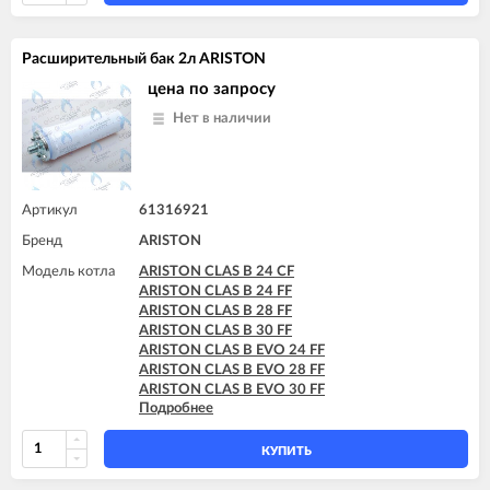
Расширительный бак 2л ARISTON
цена по запросу
Нет в наличии
Артикул
61316921
Бренд
ARISTON
Модель котла
ARISTON CLAS B 24 CF
ARISTON CLAS B 24 FF
ARISTON CLAS B 28 FF
ARISTON CLAS B 30 FF
ARISTON CLAS B EVO 24 FF
ARISTON CLAS B EVO 28 FF
ARISTON CLAS B EVO 30 FF
Подробнее
ARISTON CLAS B X 24 FF
ARISTON CLAS B X 28 FF
КУПИТЬ