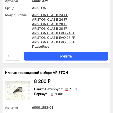
Артикул
60001329
Бренд
ARISTON
Модель котла
ARISTON CLAS B 24 CF
ARISTON CLAS B 24 FF
ARISTON CLAS B 28 FF
ARISTON CLAS B 30 FF
ARISTON CLAS B EVO 24 FF
ARISTON CLAS B EVO 28 FF
ARISTON CLAS B EVO 30 FF
Подробнее
ARISTON CLAS B X 24 FF
ARISTON CLAS B X 28 FF
КУПИТЬ
Клапан трехходовой в сборе ARISTON
8 200
₽
Санкт-Петербург:
1 шт
Барнаул:
1 шт
Артикул
60001583-01