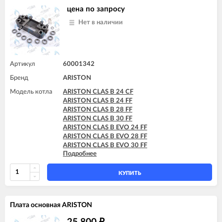
ARISTON TX 27 MFFI
цена по запросу
ARISTON UNO 24 MFFI
Нет в наличии
ARISTON UNO 24 MI
Артикул
60001342
Бренд
ARISTON
Модель котла
ARISTON CLAS B 24 CF
ARISTON CLAS B 24 FF
ARISTON CLAS B 28 FF
ARISTON CLAS B 30 FF
ARISTON CLAS B EVO 24 FF
ARISTON CLAS B EVO 28 FF
ARISTON CLAS B EVO 30 FF
Подробнее
ARISTON CLAS B X 24 FF
ARISTON CLAS B X 28 FF
КУПИТЬ
Плата основная ARISTON
₽