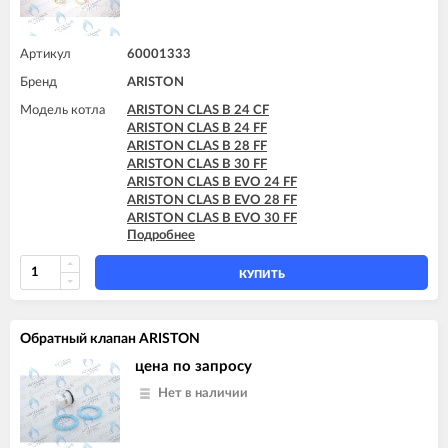
ARISTON GENUS EVO 32 FF
ARISTON GENUS EVO 35 FF
Артикул
60001333
Бренд
ARISTON
Модель котла
ARISTON CLAS B 24 CF
ARISTON CLAS B 24 FF
ARISTON CLAS B 28 FF
ARISTON CLAS B 30 FF
ARISTON CLAS B EVO 24 FF
ARISTON CLAS B EVO 28 FF
ARISTON CLAS B EVO 30 FF
Подробнее
ARISTON CLAS B X 24 FF
ARISTON CLAS B X 28 FF
КУПИТЬ
Обратный клапан ARISTON
цена по запросу
Нет в наличии