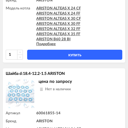
Бренд
ARISTON
Модель котла
ARISTON ALTEAS X 24 CF
ARISTON ALTEAS X 24 FF
ARISTON ALTEAS X 30 CF
ARISTON ALTEAS X 30 FF
ARISTON ALTEAS X 32 FF
ARISTON ALTEAS X 35 FF
ARISTON B60 28 BI
Подробнее
ARISTON B60 30 BFFI
ARISTON BS II 15 FF
ARISTON BS II 24 CF
КУПИТЬ
ARISTON BS II 24 CF-EU
ARISTON BS II 24 FF
ARISTON CARES X 15 CF
Шайба d:18.4-12.2-1.5 ARISTON
ARISTON CARES X 15 FF
ARISTON CARES X 18 FF
цена по запросу
ARISTON CARES X 24 CF
Нет в наличии
ARISTON CARES X 24 FF
ARISTON CARES X SYSTEM 24 CF
ARISTON CARES X SYSTEM 24 FF
ARISTON CLAS B 24 CF
ARISTON CLAS B 24 FF
Артикул
60061855-14
ARISTON CLAS B 28 FF
Бренд
ARISTON
ARISTON CLAS B 30 FF
ARISTON CLAS B EVO 24 FF