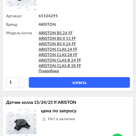
Артикул
65104295
Бренд
ARISTON
Модель котла
ARISTON BS 24 FF
ARISTON BS II 15 FF
ARISTON BS II 24 FF
ARISTON CLAS 24 FF
ARISTON CLAS 28 FF
ARISTON CLAS B 24 FF
ARISTON CLAS B 28 FF
Подробнее
ARISTON CLAS B 30 FF
ARISTON CLAS B EVO 24 FF
ARISTON CLAS B EVO 28 FF
КУПИТЬ
ARISTON CLAS B EVO 30 FF
ARISTON CLAS EVO 24 FF
ARISTON CLAS EVO 24 FF TK
Датчик холла 15/24/25 ff ARISTON
ARISTON CLAS EVO 28 FF
ARISTON CLAS EVO SYSTEM 24 FF
цена по запросу
ARISTON CLAS EVO SYSTEM 28 FF
Нет в наличии
ARISTON CLAS EVO SYSTEM 32 FF
ARISTON CLAS SYSTEM 15 FF
ARISTON CLAS SYSTEM 24 FF