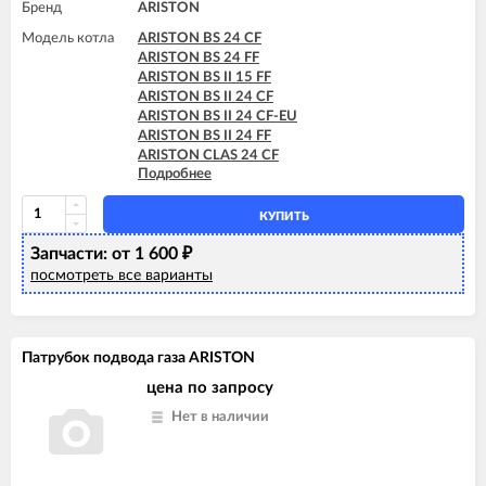
Бренд
ARISTON
Модель котла
ARISTON BS 24 CF
ARISTON BS 24 FF
ARISTON BS II 15 FF
ARISTON BS II 24 CF
ARISTON BS II 24 CF-EU
ARISTON BS II 24 FF
ARISTON CLAS 24 CF
Подробнее
ARISTON CLAS 24 FF
ARISTON CLAS 28 FF
ARISTON CLAS B EVO 24 FF
КУПИТЬ
ARISTON CLAS B EVO 28 FF
Запчасти: от 1 600
ARISTON CLAS B EVO 30 FF
₽
ARISTON CLAS EVO 24 CF
посмотреть все варианты
ARISTON CLAS EVO 24 CF-EU
ARISTON CLAS EVO 24 FF
ARISTON CLAS EVO 24 FF TK
ARISTON CLAS EVO 28 CF
Патрубок подвода газа ARISTON
ARISTON CLAS EVO 28 FF
цена по запросу
ARISTON CLAS EVO SYSTEM 24 CF
ARISTON CLAS EVO SYSTEM 24 FF
Нет в наличии
ARISTON CLAS EVO SYSTEM 28 CF
ARISTON CLAS EVO SYSTEM 28 FF
ARISTON CLAS EVO SYSTEM 32 FF