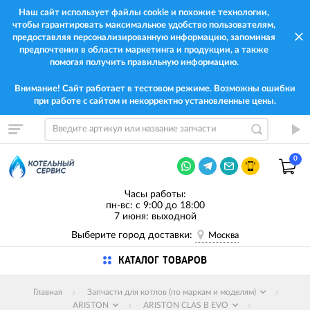
Наш сайт использует файлы cookie и похожие технологии,
чтобы гарантировать максимальное удобство пользователям,
предоставляя персонализированную информацию, запоминая
предпочтения в области маркетинга и продукции, а также
помогая получить правильную информацию.
Внимание! Сайт работает в тестовом режиме. Возможны ошибки
при работе с сайтом и некорректно установленные цены.
0
Часы работы:
пн-вс: с 9:00 до 18:00
7 июня: выходной
Выберите город доставки:
Москва
КАТАЛОГ ТОВАРОВ
Главная
Запчасти для котлов (по маркам и моделям)
ARISTON
ARISTON CLAS B EVO