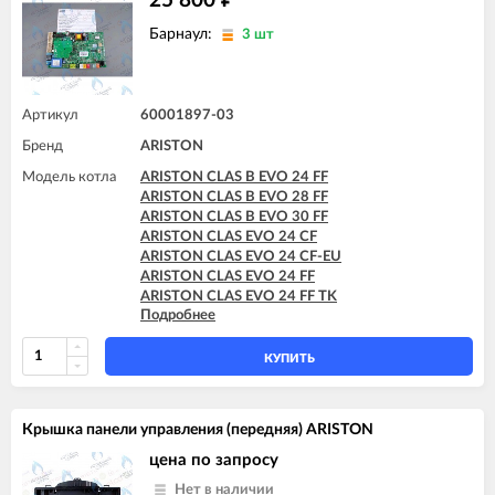
25 800
Барнаул:
3 шт
Артикул
60001897-03
Бренд
ARISTON
Модель котла
ARISTON CLAS B EVO 24 FF
ARISTON CLAS B EVO 28 FF
ARISTON CLAS B EVO 30 FF
ARISTON CLAS EVO 24 CF
ARISTON CLAS EVO 24 CF-EU
ARISTON CLAS EVO 24 FF
ARISTON CLAS EVO 24 FF TK
Подробнее
ARISTON CLAS EVO 28 CF
ARISTON CLAS EVO 28 FF
ARISTON CLAS EVO SYSTEM 24 CF
КУПИТЬ
ARISTON CLAS EVO SYSTEM 24 FF
ARISTON CLAS EVO SYSTEM 28 CF
ARISTON CLAS EVO SYSTEM 28 FF
Крышка панели управления (передняя) ARISTON
ARISTON CLAS EVO SYSTEM 32 FF
ARISTON GENUS EVO 24 CF
цена по запросу
ARISTON GENUS EVO 24 FF
Нет в наличии