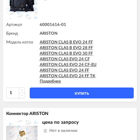
ARISTON GENUS EVO 30 CF
ARISTON GENUS EVO 30 FF
ARISTON GENUS EVO 32 FF
ARISTON GENUS EVO 35 FF
Артикул
60001616-01
Бренд
ARISTON
Модель котла
ARISTON CLAS B EVO 24 FF
ARISTON CLAS B EVO 28 FF
ARISTON CLAS B EVO 30 FF
ARISTON CLAS EVO 24 CF
ARISTON CLAS EVO 24 CF-EU
ARISTON CLAS EVO 24 FF
ARISTON CLAS EVO 24 FF TK
Подробнее
ARISTON CLAS EVO 28 CF
ARISTON CLAS EVO 28 FF
ARISTON CLAS EVO SYSTEM 24 CF
КУПИТЬ
ARISTON CLAS EVO SYSTEM 24 FF
ARISTON CLAS EVO SYSTEM 28 CF
ARISTON CLAS EVO SYSTEM 28 FF
Коннектор ARISTON
ARISTON CLAS EVO SYSTEM 32 FF
ARISTON GENUS EVO 24 CF
цена по запросу
ARISTON GENUS EVO 24 FF
Нет в наличии
ARISTON GENUS EVO 30 CF
ARISTON GENUS EVO 30 FF