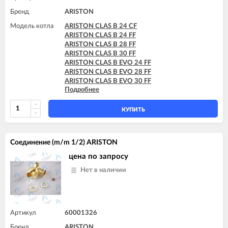
Бренд
ARISTON
Модель котла
ARISTON CLAS B 24 CF
ARISTON CLAS B 24 FF
ARISTON CLAS B 28 FF
ARISTON CLAS B 30 FF
ARISTON CLAS B EVO 24 FF
ARISTON CLAS B EVO 28 FF
ARISTON CLAS B EVO 30 FF
Подробнее
ARISTON CLAS B X 24 FF
ARISTON CLAS B X 28 FF
КУПИТЬ
Соединение (m/m 1/2) ARISTON
цена по запросу
Нет в наличии
Артикул
60001326
Бренд
ARISTON