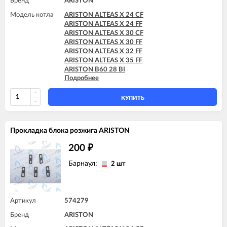
Бренд
ARISTON
Модель котла
ARISTON ALTEAS X 24 CF
ARISTON ALTEAS X 24 FF
ARISTON ALTEAS X 30 CF
ARISTON ALTEAS X 30 FF
ARISTON ALTEAS X 32 FF
ARISTON ALTEAS X 35 FF
ARISTON B60 28 BI
Подробнее
ARISTON B60 30 BFFI
ARISTON CARES X 15 CF
ARISTON CARES X 15 FF
КУПИТЬ
ARISTON CARES X 18 FF
ARISTON CARES X 24 CF
ARISTON CARES X 24 FF
Прокладка блока розжига ARISTON
ARISTON CARES X SYSTEM 24 CF
ARISTON CARES X SYSTEM 24 FF
200
₽
ARISTON CLAS B 24 CF
ARISTON CLAS B 24 FF
Барнаул:
2 шт
ARISTON CLAS B 28 FF
ARISTON CLAS B 30 FF
ARISTON CLAS B EVO 24 FF
ARISTON CLAS B EVO 28 FF
Артикул
574279
ARISTON CLAS B EVO 30 FF
Бренд
ARISTON
ARISTON CLAS B X 24 FF
ARISTON CLAS B X 28 FF