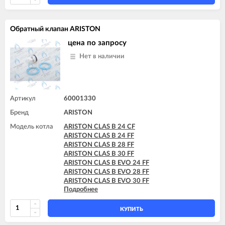
ARISTON T2 23 MI MET
ARISTON TX 23 MFFI
ARISTON TX 23 MI
Обратный клапан ARISTON
ARISTON TX 27 MFFI
ARISTON UNO 24 MFFI
цена по запросу
ARISTON UNO 24 MI
Нет в наличии
Артикул
60001330
Бренд
ARISTON
Модель котла
ARISTON CLAS B 24 CF
ARISTON CLAS B 24 FF
ARISTON CLAS B 28 FF
ARISTON CLAS B 30 FF
ARISTON CLAS B EVO 24 FF
ARISTON CLAS B EVO 28 FF
ARISTON CLAS B EVO 30 FF
Подробнее
ARISTON CLAS B X 24 FF
ARISTON CLAS B X 28 FF
КУПИТЬ