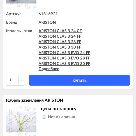
Артикул
61316921
Бренд
ARISTON
Модель котла
ARISTON CLAS B 24 CF
ARISTON CLAS B 24 FF
ARISTON CLAS B 28 FF
ARISTON CLAS B 30 FF
ARISTON CLAS B EVO 24 FF
ARISTON CLAS B EVO 28 FF
ARISTON CLAS B EVO 30 FF
Подробнее
ARISTON CLAS B X 24 FF
ARISTON CLAS B X 28 FF
КУПИТЬ
Кабель заземления ARISTON
цена по запросу
Нет в наличии