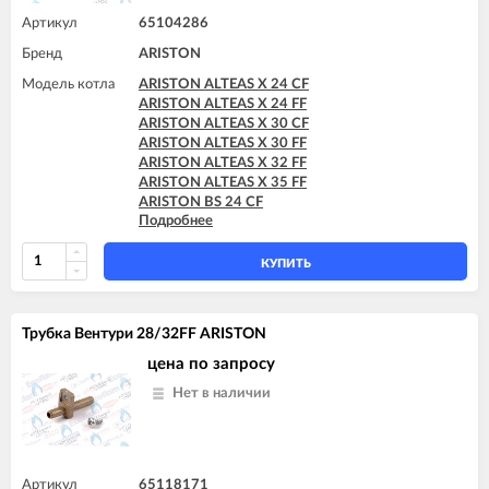
Артикул
65104286
Бренд
ARISTON
Модель котла
ARISTON ALTEAS X 24 CF
ARISTON ALTEAS X 24 FF
ARISTON ALTEAS X 30 CF
ARISTON ALTEAS X 30 FF
ARISTON ALTEAS X 32 FF
ARISTON ALTEAS X 35 FF
ARISTON BS 24 CF
Подробнее
ARISTON BS 24 FF
ARISTON BS II 15 FF
ARISTON BS II 24 CF
КУПИТЬ
ARISTON BS II 24 CF-EU
ARISTON BS II 24 FF
ARISTON CARES X 15 CF
Трубка Вентури 28/32FF ARISTON
ARISTON CARES X 15 FF
ARISTON CARES X 18 FF
цена по запросу
ARISTON CARES X 24 CF
Нет в наличии
ARISTON CARES X 24 FF
ARISTON CARES X SYSTEM 24 CF
ARISTON CARES X SYSTEM 24 FF
ARISTON CLAS 24 CF
ARISTON CLAS 24 FF
Артикул
65118171