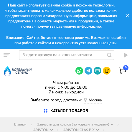
Наш сайт использует файлы cookie и похожие технологии,
чтобы гарантировать максимальное удобство пользователям,
предоставляя персонализированную информацию, запоминая
предпочтения в области маркетинга и продукции, а также
помогая получить правильную информацию.
Внимание! Сайт работает в тестовом режиме. Возможны ошибки
при работе с сайтом и некорректно установленные цены.
0
Часы работы:
пн-вс: с 9:00 до 18:00
7 июня: выходной
Выберите город доставки:
Москва
КАТАЛОГ ТОВАРОВ
Главная
Запчасти для котлов (по маркам и моделям)
ARISTON
ARISTON CLAS B X