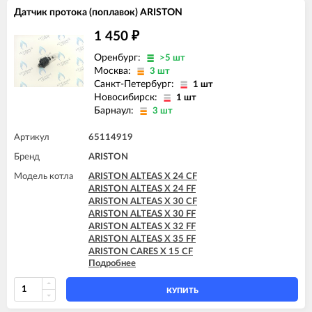
ARISTON GENUS EVO 30 CF
Датчик протока (поплавок) ARISTON
ARISTON GENUS EVO 30 FF
ARISTON GENUS EVO 32 FF
1 450
₽
ARISTON GENUS EVO 35 FF
Оренбург:
>5 шт
ARISTON MATIS 24 CF
Москва:
3 шт
ARISTON MATIS 24 CF-EU
Санкт-Петербург:
ARISTON MATIS 24 FF
1 шт
Новосибирск:
1 шт
Барнаул:
3 шт
Артикул
65114919
Бренд
ARISTON
Модель котла
ARISTON ALTEAS X 24 CF
ARISTON ALTEAS X 24 FF
ARISTON ALTEAS X 30 CF
ARISTON ALTEAS X 30 FF
ARISTON ALTEAS X 32 FF
ARISTON ALTEAS X 35 FF
ARISTON CARES X 15 CF
Подробнее
ARISTON CARES X 15 FF
ARISTON CARES X 18 FF
ARISTON CARES X 24 CF
КУПИТЬ
ARISTON CARES X 24 FF