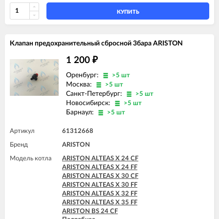
ARISTON CLAS SYSTEM 24 FF
ARISTON CLAS SYSTEM 28 CF
КУПИТЬ
ARISTON CLAS SYSTEM 28 FF
ARISTON CLAS SYSTEM 32 FF
ARISTON GENUS 24 CF
Клапан предохранительный сбросной 3бара ARISTON
ARISTON GENUS 24 FF
ARISTON GENUS 28 CF
1 200
₽
ARISTON GENUS 28 FF
ARISTON GENUS 32 FF
Оренбург:
>5 шт
ARISTON GENUS 35 FF
Москва:
>5 шт
ARISTON GENUS 36 FF
Санкт-Петербург:
>5 шт
Новосибирск:
>5 шт
Барнаул:
>5 шт
Артикул
61312668
Бренд
ARISTON
Модель котла
ARISTON ALTEAS X 24 CF
ARISTON ALTEAS X 24 FF
ARISTON ALTEAS X 30 CF
ARISTON ALTEAS X 30 FF
ARISTON ALTEAS X 32 FF
ARISTON ALTEAS X 35 FF
ARISTON BS 24 CF