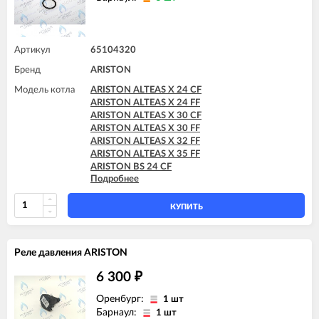
Артикул
65104320
Бренд
ARISTON
Модель котла
ARISTON ALTEAS X 24 CF
ARISTON ALTEAS X 24 FF
ARISTON ALTEAS X 30 CF
ARISTON ALTEAS X 30 FF
ARISTON ALTEAS X 32 FF
ARISTON ALTEAS X 35 FF
ARISTON BS 24 CF
Подробнее
ARISTON BS 24 FF
ARISTON BS II 15 FF
ARISTON BS II 24 CF
КУПИТЬ
ARISTON BS II 24 CF-EU
ARISTON BS II 24 FF
ARISTON CARES X 15 CF
Реле давления ARISTON
ARISTON CARES X 15 FF
ARISTON CARES X 18 FF
6 300
₽
ARISTON CARES X 24 CF
ARISTON CARES X 24 FF
Оренбург:
1 шт
ARISTON CARES X SYSTEM 24 CF
Барнаул:
1 шт