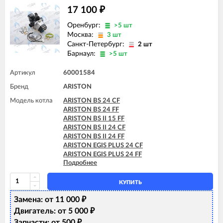
17 100
₽
Оренбург:
>5 шт
Москва:
3 шт
Санкт-Петербург:
2 шт
Барнаул:
>5 шт
Артикул
60001584
Бренд
ARISTON
Модель котла
ARISTON BS 24 CF
ARISTON BS 24 FF
ARISTON BS II 15 FF
ARISTON BS II 24 CF
ARISTON BS II 24 FF
ARISTON EGIS PLUS 24 CF
ARISTON EGIS PLUS 24 FF
Подробнее
ARISTON MATIS 24 CF
ARISTON MATIS 24 FF
КУПИТЬ
Замена: от 11 000
₽
Двигатель: от 5 000
₽
Запчасти: от 500
₽