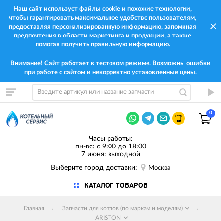
Наш сайт использует файлы cookie и похожие технологии,
чтобы гарантировать максимальное удобство пользователям,
предоставляя персонализированную информацию, запоминая
предпочтения в области маркетинга и продукции, а также
помогая получить правильную информацию.
Внимание! Сайт работает в тестовом режиме. Возможны ошибки
при работе с сайтом и некорректно установленные цены.
0
Часы работы:
пн-вс: с 9:00 до 18:00
7 июня: выходной
Выберите город доставки:
Москва
КАТАЛОГ ТОВАРОВ
Главная
Запчасти для котлов (по маркам и моделям)
ARISTON