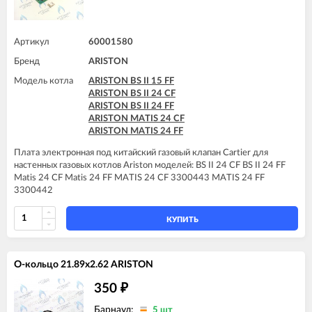
ARISTON CLAS X SYSTEM 28 FF
ARISTON CLAS X SYSTEM 32 FF
ARISTON GENUS X 24 CF
ARISTON GENUS X 24 FF
Артикул
60001580
ARISTON GENUS X 30 CF
Бренд
ARISTON
ARISTON GENUS X 30 FF
ARISTON GENUS X 32 FF
Модель котла
ARISTON BS II 15 FF
ARISTON GENUS X 35 FF
ARISTON BS II 24 CF
ARISTON HS X 15 CF
ARISTON BS II 24 FF
ARISTON HS X 15 FF
ARISTON MATIS 24 CF
ARISTON HS X 18 FF
ARISTON MATIS 24 FF
ARISTON HS X 24 CF
Плата электронная под китайский газовый клапан Cartier для
ARISTON HS X 24 FF
настенных газовых котлов Ariston моделей: BS II 24 CF BS II 24 FF
Matis 24 CF Matis 24 FF MATIS 24 CF 3300443 MATIS 24 FF
3300442
КУПИТЬ
О-кольцо 21.89x2.62 ARISTON
350
₽
Барнаул:
5 шт