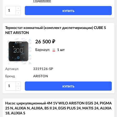
Подробнее
ARISTON CLAS SYSTEM 28 FF
ARISTON GENUS 28 FF
ARISTON GENUS EVO 30 FF
КУПИТЬ
Термостат комнатный (комплект диспетчеризации) CUBE S
NET ARISTON
26 500
₽
Барнаул:
1 шт
Артикул
3319126-SP
Бренд
ARISTON
КУПИТЬ
Насос циркуляционный 4M 1V WILO ARISTON EGIS 24, PIGMA
25 N, ALIXIA N, ALIXIA, BS II 24, EGIS PLUS 24, MATIS 24, ALIXIA
18, ALIXIA S