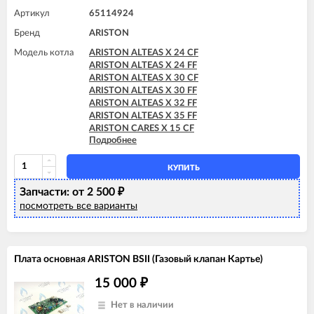
Артикул
65114924
Бренд
ARISTON
Модель котла
ARISTON ALTEAS X 24 CF
ARISTON ALTEAS X 24 FF
ARISTON ALTEAS X 30 CF
ARISTON ALTEAS X 30 FF
ARISTON ALTEAS X 32 FF
ARISTON ALTEAS X 35 FF
ARISTON CARES X 15 CF
Подробнее
ARISTON CARES X 15 FF
ARISTON CARES X 18 FF
ARISTON CARES X 24 CF
КУПИТЬ
ARISTON CARES X 24 FF
Запчасти: от 2 500
ARISTON CARES X SYSTEM 24 CF
₽
ARISTON CARES X SYSTEM 24 FF
посмотреть все варианты
ARISTON CLAS B X 24 FF
ARISTON CLAS B X 28 FF
ARISTON CLAS X 24 FF
ARISTON CLAS X 28 FF
Плата основная ARISTON BSII (Газовый клапан Картье)
ARISTON CLAS X 35 FF
ARISTON CLAS X SYSTEM 24 CF
15 000
₽
ARISTON CLAS X SYSTEM 24 FF
ARISTON CLAS X SYSTEM 28 CF
Нет в наличии