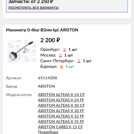
Запчасти: от 2 250
₽
ARISTON HS X 24 CF
посмотреть все варианты
ARISTON HS X 24 FF
ARISTON MATIS 24 CF
ARISTON MATIS 24 CF-EU
ARISTON MATIS 24 FF
Манометр 0-4bar Ø2мм kpl. ARISTON
2 200
₽
Оренбург:
1 шт
Москва:
1 шт
Санкт-Петербург:
1 шт
Барнаул:
5 шт
Артикул
65114200
Бренд
ARISTON
Модель котла
ARISTON ALTEAS X 24 CF
ARISTON ALTEAS X 24 FF
ARISTON ALTEAS X 30 CF
ARISTON ALTEAS X 30 FF
ARISTON ALTEAS X 32 FF
ARISTON ALTEAS X 35 FF
ARISTON CARES X 15 CF
Подробнее
ARISTON CARES X 15 FF