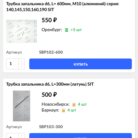
Трубка запальника d6, L= 600мм, M10 (алюминий) серия:
140,145,150,160,190 SIT
550
₽
Оренбург:
>5 шт
Артикул
SBP102-600
КУПИТЬ
Трубка запальника d6, L=300мм (латунь) SIT
500
₽
Новосибирск:
4 шт
Барнаул:
4 шт
Артикул
SBP103-300