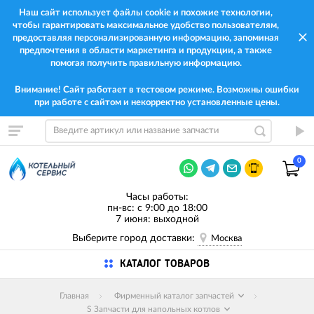
Наш сайт использует файлы cookie и похожие технологии,
чтобы гарантировать максимальное удобство пользователям,
предоставляя персонализированную информацию, запоминая
предпочтения в области маркетинга и продукции, а также
помогая получить правильную информацию.
Внимание! Сайт работает в тестовом режиме. Возможны ошибки
при работе с сайтом и некорректно установленные цены.
0
Часы работы:
пн-вс: с 9:00 до 18:00
7 июня: выходной
Выберите город доставки:
Москва
КАТАЛОГ ТОВАРОВ
Главная
Фирменный каталог запчастей
S Запчасти для напольных котлов