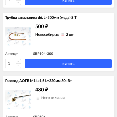
КУПИТЬ
Трубка запальника d6, L=300мм (медь) SIT
500
₽
Новосибирск:
2 шт
Артикул
SBP104-300
КУПИТЬ
Газовод АОГВ M14x1,5 L=220мм 80кВт
480
₽
Нет в наличии