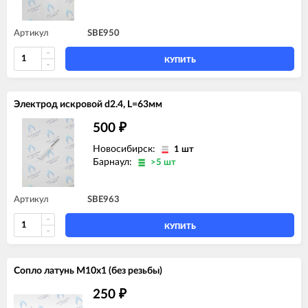
Артикул
SBE950
КУПИТЬ
Электрод искровой d2.4, L=63мм
500
₽
Новосибирск:
1 шт
Барнаул:
>5 шт
Артикул
SBE963
КУПИТЬ
Сопло латунь M10х1 (без резьбы)
250
₽