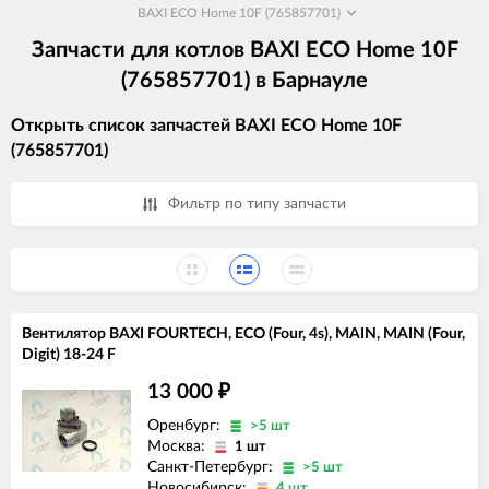
BAXI ECO Home 10F (765857701)
Запчасти для котлов BAXI ECO Home 10F
(765857701) в Барнауле
Открыть список запчастей BAXI ECO Home 10F
(765857701)
Фильтр по типу запчасти
Вентилятор BAXI FOURTECH, ECO (Four, 4s), MAIN, MAIN (Four,
Digit) 18-24 F
13 000
₽
Оренбург:
>5 шт
Москва:
1 шт
Санкт-Петербург:
>5 шт
Новосибирск:
4 шт