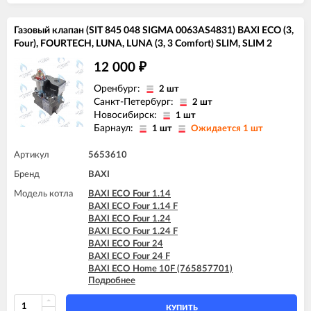
BAXI ECO-4s 18 F
BAXI ECO-4s 24
Газовый клапан (SIT 845 048 SIGMA 0063AS4831) BAXI ECO (3,
BAXI ECO-4s 24 F
Four), FOURTECH, LUNA, LUNA (3, 3 Comfort) SLIM, SLIM 2
12 000
₽
Оренбург:
2 шт
Санкт-Петербург:
2 шт
Новосибирск:
1 шт
Барнаул:
1 шт
Ожидается 1 шт
Артикул
5653610
Бренд
BAXI
Модель котла
BAXI ECO Four 1.14
BAXI ECO Four 1.14 F
BAXI ECO Four 1.24
BAXI ECO Four 1.24 F
BAXI ECO Four 24
BAXI ECO Four 24 F
BAXI ECO Home 10F (765857701)
Подробнее
BAXI ECO Home 10F (7729462)
BAXI ECO Home 10F (7787575)
BAXI ECO Home 14F (765281001)
КУПИТЬ