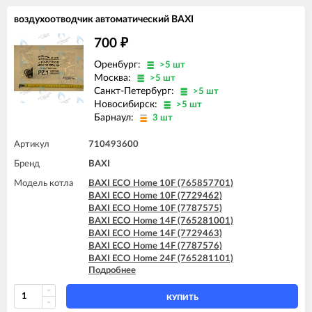
BAXI FOURTECH 24 F (CSB)
воздухоотводчик автоматический BAXI
BAXI FOURTECH 24 F (CSR)
BAXI MAIN 18 Fi
700
₽
BAXI MAIN 24 Fi (BSB)
BAXI MAIN 24 Fi (BSE)
Оренбург:
>5 шт
BAXI MAIN DIGIT 240Fi
Москва:
>5 шт
BAXI MAIN Four 18 F (серая панель)
Санкт-Петербург:
>5 шт
BAXI MAIN Four 240 F (белая панель)
Новосибирск:
>5 шт
Барнаул:
3 шт
Артикул
710493600
Бренд
BAXI
Модель котла
BAXI ECO Home 10F (765857701)
BAXI ECO Home 10F (7729462)
BAXI ECO Home 10F (7787575)
BAXI ECO Home 14F (765281001)
BAXI ECO Home 14F (7729463)
BAXI ECO Home 14F (7787576)
BAXI ECO Home 24F (765281101)
Подробнее
BAXI ECO Home 24F (7729464)
BAXI ECO Home 24F (7787577)
BAXI ECO-4s 1.24 F
КУПИТЬ
BAXI ECO-4s 10 F