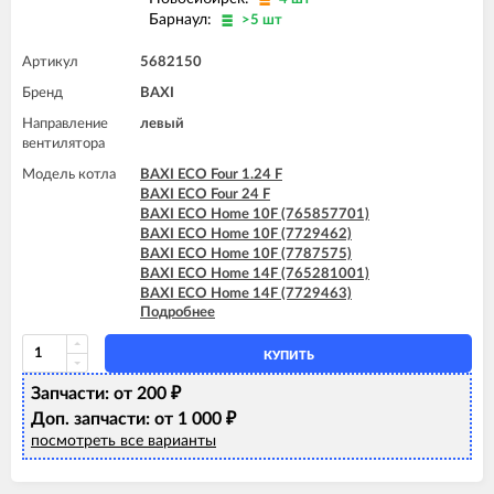
Барнаул:
>5 шт
Артикул
5682150
Бренд
BAXI
Направление
левый
вентилятора
Модель котла
BAXI ECO Four 1.24 F
BAXI ECO Four 24 F
BAXI ECO Home 10F (765857701)
BAXI ECO Home 10F (7729462)
BAXI ECO Home 10F (7787575)
BAXI ECO Home 14F (765281001)
BAXI ECO Home 14F (7729463)
Подробнее
BAXI ECO Home 14F (7787576)
BAXI ECO Home 24F (765281101)
BAXI ECO Home 24F (7729464)
КУПИТЬ
BAXI ECO Home 24F (7787577)
Запчасти: от 200
BAXI ECO-3 Compact 240 Fi
₽
BAXI ECO-4s 1.24 F
Доп. запчасти: от 1 000
₽
BAXI ECO-4s 10 F
посмотреть все варианты
BAXI ECO-4s 18 F
BAXI ECO-4s 24 F
BAXI FOURTECH 1.24 F