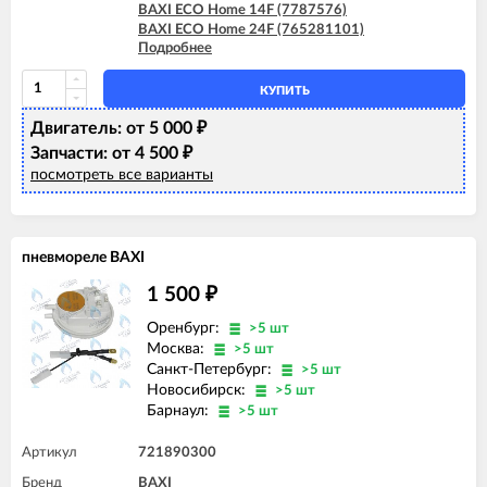
BAXI ECO Home 14F (7787576)
BAXI ECO Home 24F (765281101)
Подробнее
BAXI ECO Home 24F (7729464)
BAXI ECO Home 24F (7787577)
BAXI ECO-4s 1.24 F
КУПИТЬ
BAXI ECO-4s 10 F
Двигатель: от 5 000
BAXI ECO-4s 18 F
₽
BAXI ECO-4s 24
Запчасти: от 4 500
₽
BAXI ECO-4s 24 F
посмотреть все варианты
пневмореле BAXI
1 500
₽
Оренбург:
>5 шт
Москва:
>5 шт
Санкт-Петербург:
>5 шт
Новосибирск:
>5 шт
Барнаул:
>5 шт
Артикул
721890300
Бренд
BAXI