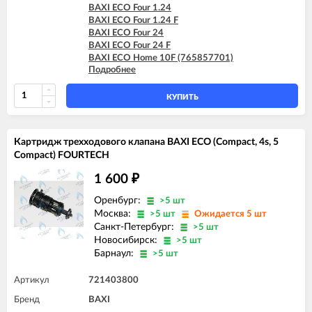
BAXI FOURTECH 24 F (CSR)
BAXI ECO Four 1.24
BAXI ECO Four 1.24 F
BAXI ECO Four 24
BAXI ECO Four 24 F
BAXI ECO Home 10F (765857701)
Подробнее
BAXI ECO Home 10F (7729462)
BAXI ECO Home 10F (7787575)
BAXI ECO Home 14F (765281001)
КУПИТЬ
BAXI ECO Home 14F (7729463)
BAXI ECO Home 14F (7787576)
BAXI ECO Home 24F (765281101)
Картридж трехходового клапана BAXI ECO (Compact, 4s, 5
BAXI ECO Home 24F (7729464)
Compact) FOURTECH
BAXI ECO Home 24F (7787577)
BAXI ECO-4s 1.24 F
1 600
₽
BAXI ECO-4s 10 F
BAXI ECO-4s 18 F
Оренбург:
>5 шт
BAXI ECO-4s 24
Москва:
>5 шт
Ожидается 5 шт
BAXI ECO-4s 24 F
Санкт-Петербург:
>5 шт
BAXI FOURTECH 1.14
Новосибирск:
>5 шт
BAXI FOURTECH 1.14 F
Барнаул:
>5 шт
BAXI FOURTECH 1.24
BAXI FOURTECH 1.24 F
Артикул
721403800
BAXI FOURTECH 24 (CSB)
BAXI FOURTECH 24 (CSR)
Бренд
BAXI
BAXI FOURTECH 24 F (CSB)