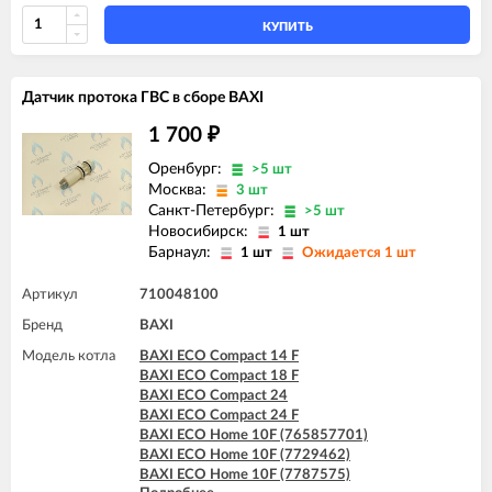
BAXI FOURTECH 24 (CSB)
BAXI FOURTECH 24 (CSR)
КУПИТЬ
BAXI FOURTECH 24 F (CSB)
BAXI FOURTECH 24 F (CSR)
Датчик протока ГВС в сборе BAXI
1 700
₽
Оренбург:
>5 шт
Москва:
3 шт
Санкт-Петербург:
>5 шт
Новосибирск:
1 шт
Барнаул:
1 шт
Ожидается 1 шт
Артикул
710048100
Бренд
BAXI
Модель котла
BAXI ECO Compact 14 F
BAXI ECO Compact 18 F
BAXI ECO Compact 24
BAXI ECO Compact 24 F
BAXI ECO Home 10F (765857701)
BAXI ECO Home 10F (7729462)
BAXI ECO Home 10F (7787575)