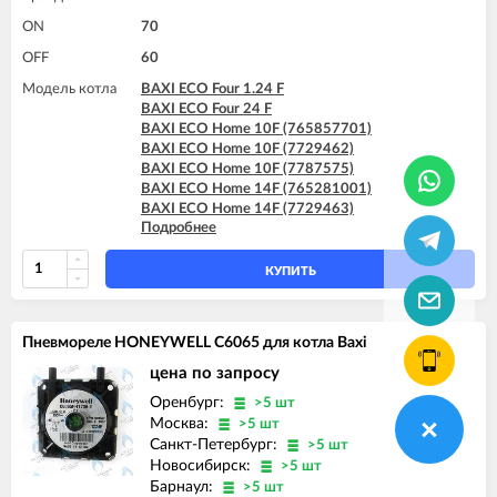
ON
70
OFF
60
Модель котла
BAXI ECO Four 1.24 F
BAXI ECO Four 24 F
BAXI ECO Home 10F (765857701)
BAXI ECO Home 10F (7729462)
BAXI ECO Home 10F (7787575)
BAXI ECO Home 14F (765281001)
BAXI ECO Home 14F (7729463)
Подробнее
BAXI ECO Home 14F (7787576)
BAXI ECO Home 24F (765281101)
BAXI ECO Home 24F (7729464)
КУПИТЬ
BAXI ECO Home 24F (7787577)
BAXI ECO-3 280 Fi
BAXI ECO-3 Compact 240 Fi
Пневмореле HONEYWELL C6065 для котла Baxi
BAXI ECO-4s 1.24 F
BAXI ECO-4s 10 F
цена по запросу
BAXI ECO-4s 18 F
Оренбург:
>5 шт
BAXI ECO-4s 24 F
Москва:
>5 шт
BAXI FOURTECH 1.24 F
Санкт-Петербург:
>5 шт
BAXI FOURTECH 24 F (CSB)
Новосибирск:
>5 шт
BAXI FOURTECH 24 F (CSR)
Барнаул:
>5 шт
BAXI LUNA-3 1.310 Fi (CSB)