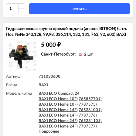
BAXI FOURTECH 24 (CSB)
BAXI FOURTECH 24 (CSR)
КУПИТЬ
BAXI FOURTECH 24 F (CSB)
BAXI FOURTECH 24 F (CSR)
Гидравлическая группа прямой подачи (аналог BITRON) (в т.ч.
Поз. №№ 340,128, 99,98, 336,114, 132, 131, 763, 92, 600) BAXI
5 000
₽
Санкт-Петербург:
2 шт
Артикул
711033600
Бренд
BAXI
Модель котла
BAXI ECO Compact 24
BAXI ECO Home 10F (765857701)
BAXI ECO Home 10F (7787575)
BAXI ECO Home 14F (765281001)
BAXI ECO Home 14F (7787576)
BAXI ECO Home 24F (765281101)
BAXI ECO Home 24F (7787577)
Подробнее
BAXI ECO-5 Compact 24