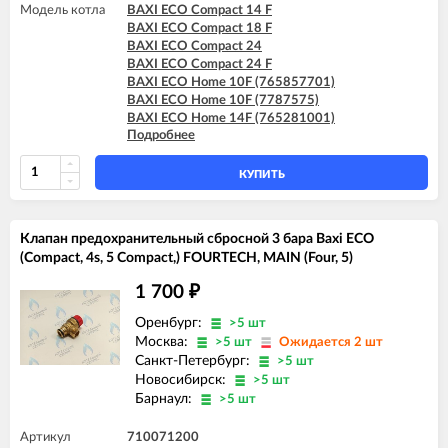
Модель котла
BAXI ECO Compact 14 F
BAXI FOURTECH 24 F (CSR)
BAXI ECO Compact 18 F
BAXI MAIN Four 18 F (серая панель)
BAXI ECO Compact 24
BAXI MAIN Four 24
BAXI ECO Compact 24 F
BAXI MAIN Four 240 F (белая панель)
BAXI ECO Home 10F (765857701)
BAXI ECO Home 10F (7787575)
BAXI ECO Home 14F (765281001)
Подробнее
BAXI ECO Home 14F (7787576)
BAXI ECO Home 24F (765281101)
BAXI ECO Home 24F (7787577)
КУПИТЬ
BAXI ECO-5 Compact 14 F
BAXI ECO-5 Compact 18 F
BAXI ECO-5 Compact 24
Клапан предохранительный сбросной 3 бара Baxi ECO
BAXI ECO-5 Compact 24 F
(Compact, 4s, 5 Compact,) FOURTECH, MAIN (Four, 5)
BAXI ECO-5 Compact 24 F GPL
BAXI FOURTECH 24 (CSB)
1 700
₽
BAXI FOURTECH 24 (CSR)
BAXI FOURTECH 24 F (CSB)
Оренбург:
>5 шт
BAXI FOURTECH 24 F (CSR)
Москва:
>5 шт
Ожидается 2 шт
Санкт-Петербург:
>5 шт
Новосибирск:
>5 шт
Барнаул:
>5 шт
Артикул
710071200