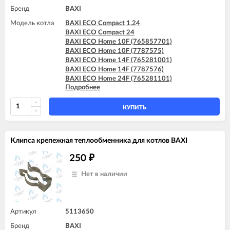
Бренд
BAXI
Модель котла
BAXI ECO Compact 1.24
BAXI ECO Compact 24
BAXI ECO Home 10F (765857701)
BAXI ECO Home 10F (7787575)
BAXI ECO Home 14F (765281001)
BAXI ECO Home 14F (7787576)
BAXI ECO Home 24F (765281101)
Подробнее
BAXI ECO Home 24F (7787577)
BAXI ECO-4s 1.24 F
BAXI ECO-5 Compact 1.24
КУПИТЬ
BAXI ECO-5 Compact 24
BAXI FOURTECH 1.14
BAXI FOURTECH 1.14 F
Клипса крепежная теплообменника для котлов BAXI
BAXI FOURTECH 1.24
BAXI FOURTECH 1.24 F
250
₽
BAXI FOURTECH 24 (CSB)
BAXI FOURTECH 24 (CSR)
Нет в наличии
BAXI FOURTECH 24 F (CSB)
BAXI FOURTECH 24 F (CSR)
BAXI MAIN Four 18 F (серая панель)
BAXI MAIN Four 24
Артикул
5113650
BAXI MAIN Four 240 F (белая панель)
Бренд
BAXI
BAXI MAIN-5 14 F