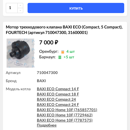
BAXI ECO Home 24F (7787577)
BAXI ECO-4s 1.24 F
КУПИТЬ
BAXI ECO-4s 10 F
BAXI ECO-4s 18 F
BAXI ECO-4s 24
Мотор трехходового клапана BAXI ECO (Compact, 5 Compact),
BAXI ECO-4s 24 F
FOURTECH (артикул 710047300, 31600001)
BAXI FOURTECH 1.14
BAXI FOURTECH 1.14 F
7 000
₽
BAXI FOURTECH 1.24
BAXI FOURTECH 1.24 F
Оренбург:
4 шт
BAXI FOURTECH 24 (CSB)
Барнаул:
>5 шт
BAXI FOURTECH 24 (CSR)
BAXI FOURTECH 24 F (CSB)
BAXI FOURTECH 24 F (CSR)
Артикул
710047300
BAXI MAIN Four 18 F (серая панель)
Бренд
BAXI MAIN Four 24
BAXI
BAXI MAIN Four 240 F (белая панель)
Модель котла
BAXI ECO Compact 14 F
BAXI ECO Compact 18 F
BAXI ECO Compact 24
BAXI ECO Compact 24 F
BAXI ECO Home 10F (765857701)
BAXI ECO Home 10F (7729462)
BAXI ECO Home 10F (7787575)
Подробнее
BAXI ECO Home 14F (765281001)