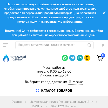
Наш сайт использует файлы cookie и похожие технологии,
чтобы гарантировать максимальное удобство пользователям,
предоставляя персонализированную информацию, запоминая
предпочтения в области маркетинга и продукции, а также
помогая получить правильную информацию.
Внимание! Сайт работает в тестовом режиме. Возможны ошибки
при работе с сайтом и некорректно установленные цены.
0
Часы работы:
пн-вс: с 9:00 до 18:00
7 июня: выходной
Выберите город доставки:
Москва
КАТАЛОГ ТОВАРОВ
Главная
Запчасти для котлов (по маркам и моделям)
BAXI
BAXI ECO Home