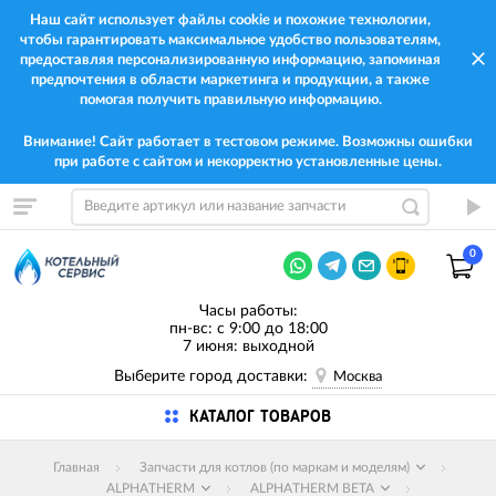
Наш сайт использует файлы cookie и похожие технологии,
чтобы гарантировать максимальное удобство пользователям,
предоставляя персонализированную информацию, запоминая
предпочтения в области маркетинга и продукции, а также
помогая получить правильную информацию.
Внимание! Сайт работает в тестовом режиме. Возможны ошибки
при работе с сайтом и некорректно установленные цены.
0
Часы работы:
пн-вс: с 9:00 до 18:00
7 июня: выходной
Выберите город доставки:
Москва
КАТАЛОГ ТОВАРОВ
Главная
Запчасти для котлов (по маркам и моделям)
ALPHATHERM
ALPHATHERM BETA