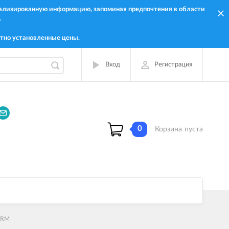
онализированную информацию, запоминая предпочтения в области
.
тно установленные цены.
Вход
Регистрация
0
Корзина
пуста
HERM