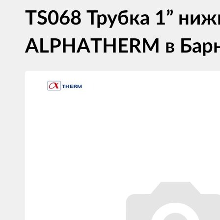
TS068 Трубка 1” нижн
ALPHATHERM в Барн
Изображения
товаров