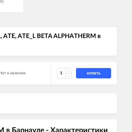
ки
_L, ATE, ATE_L BETA ALPHATHERM в
Нет в наличии
КУПИТЬ
M в Барнауле - Характеристики