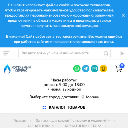
Наш сайт использует файлы cookie и похожие технологии,
чтобы гарантировать максимальное удобство пользователям,
предоставляя персонализированную информацию, запоминая
предпочтения в области маркетинга и продукции, а также
помогая получить правильную информацию.
Внимание! Сайт работает в тестовом режиме. Возможны ошибки
при работе с сайтом и некорректно установленные цены.
0
Часы работы:
пн-вс: с 9:00 до 18:00
7 июня: выходной
Выберите город доставки:
Москва
КАТАЛОГ ТОВАРОВ
Главная
Запчасти для котлов (по маркам и моделям)
ALPHATHERM
ALPHATHERM BETA