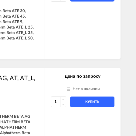
m Beta ATE 30,
m Beta ATE 45,
m Beta ATE 9,
erm Beta ATE_L 25,
erm Beta ATE_L 35,
erm Beta ATE_L 50,
цена по запросу
G, AT, AT_L,
Нет в наличии
КУПИТЬ
THERM BETA AG
LPHATHERM BETA
, ALPHATHERM
 Alphatherm Beta