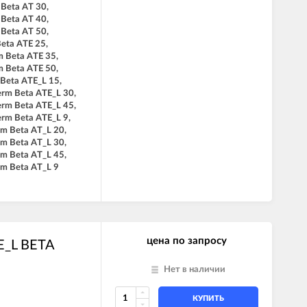
 Beta AT 30,
 Beta AT 40,
 Beta AT 50,
Beta ATE 25,
m Beta ATE 35,
m Beta ATE 50,
 Beta ATE_L 15,
erm Beta ATE_L 30,
erm Beta ATE_L 45,
erm Beta ATE_L 9,
rm Beta AT_L 20,
rm Beta AT_L 30,
rm Beta AT_L 45,
rm Beta AT_L 9
цена по запросу
E_L BETA
Нет в наличии
КУПИТЬ