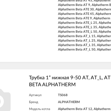
Alphatherm Beta AT 45, Alphatherm
Alphatherm Beta AT 9, Alphatherm 
Alphatherm Beta ATE 30, Alphather
Alphatherm Beta ATE 45, Alphather
Alphatherm Beta ATE 9, Alphatherm
Alphatherm Beta ATE_L 25, Alphath
Alphatherm Beta ATE_L 35, Alphath
Alphatherm Beta ATE_L 50, Alphath
Alphatherm Beta AT_L 15, Alphathe
Alphatherm Beta AT_L 25, Alphathe
Alphatherm Beta AT_L 35, Alphathe
Alphatherm Beta AT_L 50, Alphathe
Трубка 1” нижная 9-50 AT, AT_L, AT
BETA ALPHATHERM
Артикул
TS068
Бренд
ALPHATHERM
Модель котла
Alphatherm Beta AT 12, Alphatherm