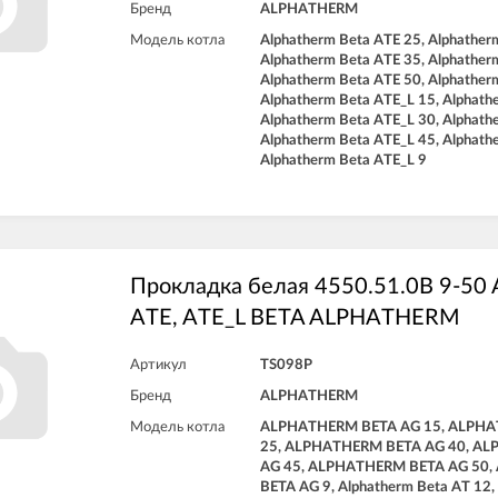
Бренд
ALPHATHERM
Модель котла
Alphatherm Beta ATE 25, Alphather
Alphatherm Beta ATE 35, Alphather
Alphatherm Beta ATE 50, Alphather
Alphatherm Beta ATE_L 15, Alphath
Alphatherm Beta ATE_L 30, Alphath
Alphatherm Beta ATE_L 45, Alphath
Alphatherm Beta ATE_L 9
Прокладка белая 4550.51.0B 9-50 A
ATE, ATE_L BETA ALPHATHERM
Артикул
TS098P
Бренд
ALPHATHERM
Модель котла
ALPHATHERM BETA AG 15, ALPHA
25, ALPHATHERM BETA AG 40, A
AG 45, ALPHATHERM BETA AG 50
BETA AG 9, Alphatherm Beta AT 12,