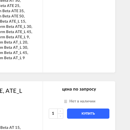
 Beta AT 50,
Beta ATE 25,
m Beta ATE 35,
m Beta ATE 50,
 Beta ATE_L 15,
erm Beta ATE_L 30,
erm Beta ATE_L 45,
erm Beta ATE_L 9,
rm Beta AT_L 20,
rm Beta AT_L 30,
rm Beta AT_L 45,
rm Beta AT_L 9
цена по запросу
E, ATE_L
Нет в наличии
КУПИТЬ
 Beta AT 15,