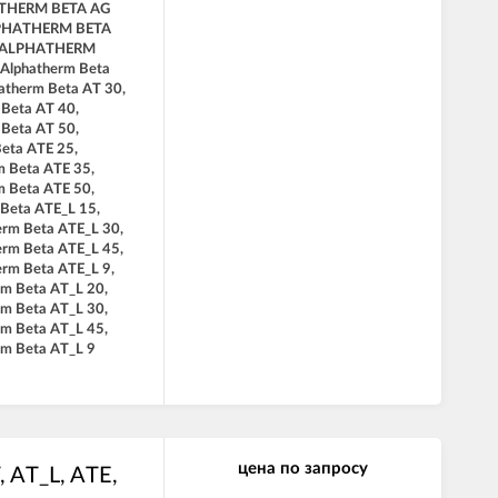
THERM BETA AG
LPHATHERM BETA
, ALPHATHERM
 Alphatherm Beta
atherm Beta AT 30,
 Beta AT 40,
 Beta AT 50,
Beta ATE 25,
m Beta ATE 35,
m Beta ATE 50,
 Beta ATE_L 15,
erm Beta ATE_L 30,
erm Beta ATE_L 45,
erm Beta ATE_L 9,
rm Beta AT_L 20,
rm Beta AT_L 30,
rm Beta AT_L 45,
rm Beta AT_L 9
цена по запросу
 AT_L, ATE,