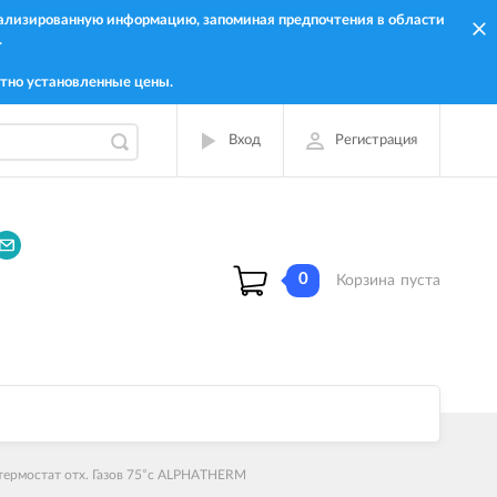
онализированную информацию, запоминая предпочтения в области
.
тно установленные цены.
Вход
Регистрация
0
Корзина
пуста
ермостат отх. Газов 75°c ALPHATHERM