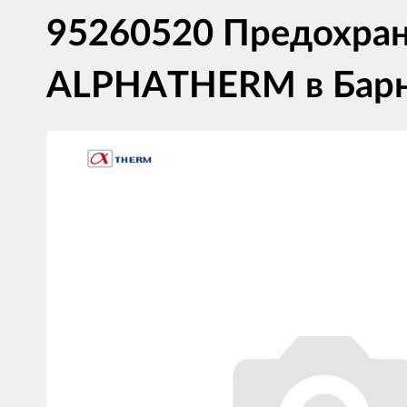
95260520 Предохрани
ALPHATHERM в Барн
Изображения
товаров