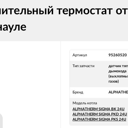
тельный термостат отх
ауле
Артикул
95260520
Тип запчасти
датчик тяг
дымохода
(выхлопны
газов)
Бренд
ALPHATH
Модель котла
ALPHATHERM SIGMA BK 24U
ALPHATHERM SIGMA PKD 24U
ALPHATHERM SIGMA PKS 24U