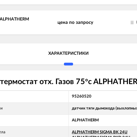
°c ALPHATHERM
цена по запросу
ХАРАКТЕРИСТИКИ
ермостат отх. Газов 75°c ALPHATHER
95260520
ти
датчик тяги дымохода (выхлопных
ALPHATHERM
тла
ALPHATHERM SIGMA BK 24U