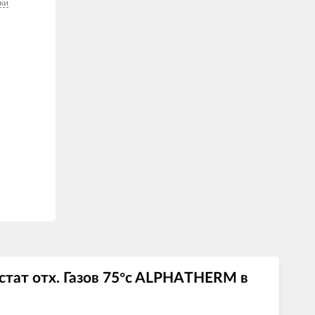
ки
тат отх. Газов 75°c ALPHATHERM в