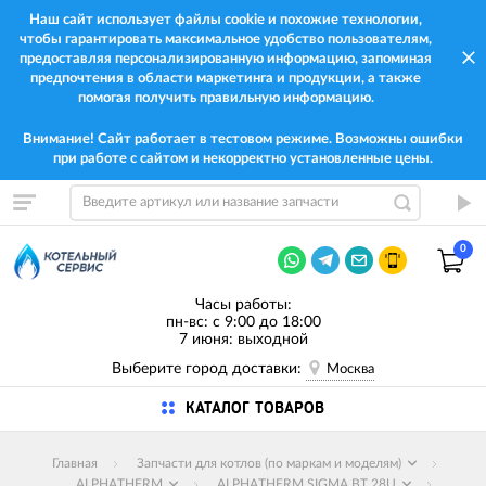
Наш сайт использует файлы cookie и похожие технологии,
чтобы гарантировать максимальное удобство пользователям,
предоставляя персонализированную информацию, запоминая
предпочтения в области маркетинга и продукции, а также
помогая получить правильную информацию.
Внимание! Сайт работает в тестовом режиме. Возможны ошибки
при работе с сайтом и некорректно установленные цены.
0
Часы работы:
пн-вс: с 9:00 до 18:00
7 июня: выходной
Выберите город доставки:
Москва
КАТАЛОГ ТОВАРОВ
Главная
Запчасти для котлов (по маркам и моделям)
ALPHATHERM
ALPHATHERM SIGMA BT 28U