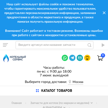
Наш сайт использует файлы cookie и похожие технологии,
чтобы гарантировать максимальное удобство пользователям,
предоставляя персонализированную информацию, запоминая
предпочтения в области маркетинга и продукции, а также
помогая получить правильную информацию.
Внимание! Сайт работает в тестовом режиме. Возможны ошибки
при работе с сайтом и некорректно установленные цены.
0
Часы работы:
пн-вс: с 9:00 до 18:00
7 июня: выходной
Выберите город доставки:
Москва
КАТАЛОГ ТОВАРОВ
Главная
Запчасти для котлов (по маркам и моделям)
ALPHATHERM