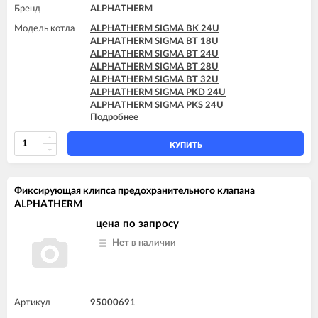
Бренд
ALPHATHERM
Модель котла
ALPHATHERM SIGMA BK 24U
ALPHATHERM SIGMA BT 18U
ALPHATHERM SIGMA BT 24U
ALPHATHERM SIGMA BT 28U
ALPHATHERM SIGMA BT 32U
ALPHATHERM SIGMA PKD 24U
ALPHATHERM SIGMA PKS 24U
Подробнее
ALPHATHERM SIGMA PTD 24U
ALPHATHERM SIGMA PTD 28U
ALPHATHERM SIGMA PTS 18U
КУПИТЬ
ALPHATHERM SIGMA PTS 24U
ALPHATHERM SIGMA PTS 28U
Фиксирующая клипса предохранительного клапана
ALPHATHERM
цена по запросу
Нет в наличии
Артикул
95000691