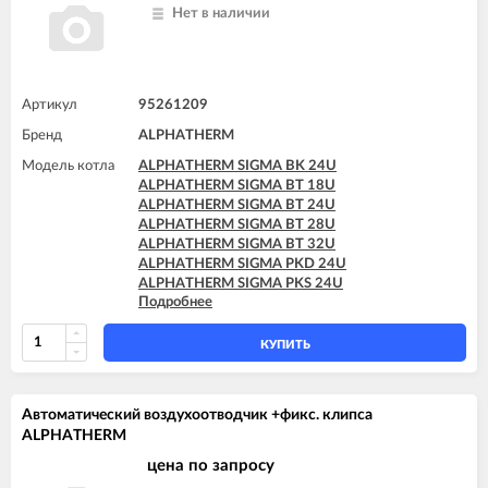
Нет в наличии
Артикул
95261209
Бренд
ALPHATHERM
Модель котла
ALPHATHERM SIGMA BK 24U
ALPHATHERM SIGMA BT 18U
ALPHATHERM SIGMA BT 24U
ALPHATHERM SIGMA BT 28U
ALPHATHERM SIGMA BT 32U
ALPHATHERM SIGMA PKD 24U
ALPHATHERM SIGMA PKS 24U
Подробнее
ALPHATHERM SIGMA PTD 24U
ALPHATHERM SIGMA PTD 28U
ALPHATHERM SIGMA PTS 18U
КУПИТЬ
ALPHATHERM SIGMA PTS 24U
ALPHATHERM SIGMA PTS 28U
Автоматический воздухоотводчик +фикс. клипса
ALPHATHERM
цена по запросу