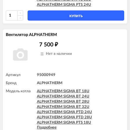
ALPHATHERM SIGMA PTS 24U
КУПИТЬ
Вентилятор ALPHATHERM
7 500
₽
Нет в наличии
Артикул
95000949
Бренд
ALPHATHERM
Модель котла
ALPHATHERM SIGMA BT 18U
ALPHATHERM SIGMA BT 24U
ALPHATHERM SIGMA BT 28U
ALPHATHERM SIGMA BT 32U
ALPHATHERM SIGMA PTD 24U
ALPHATHERM SIGMA PTD 28U
ALPHATHERM SIGMA PTS 18U
Подробнее
ALPHATHERM SIGMA PTS 24U