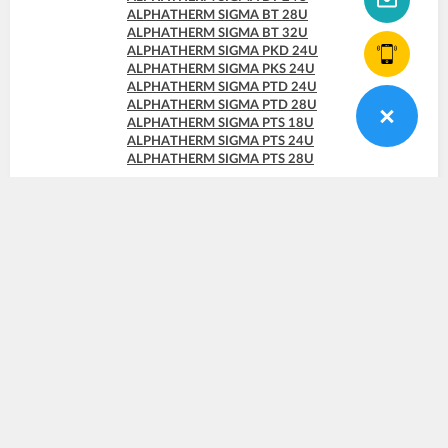
ALPHATHERM SIGMA BT 28U
ALPHATHERM SIGMA BT 32U
ALPHATHERM SIGMA PKD 24U
ALPHATHERM SIGMA PKS 24U
ALPHATHERM SIGMA PTD 24U
ALPHATHERM SIGMA PTD 28U
ALPHATHERM SIGMA PTS 18U
ALPHATHERM SIGMA PTS 24U
ALPHATHERM SIGMA PTS 28U
КУПИТЬ
Панель с надписью idea ALPHATHERM
цена по запросу
Нет в наличии
Артикул
95310863
Бренд
ALPHATHERM