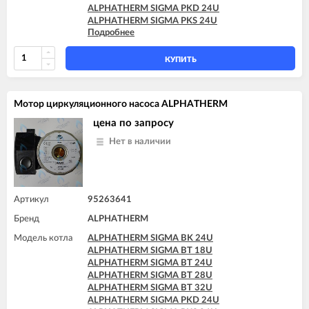
ALPHATHERM SIGMA PKD 24U
ALPHATHERM SIGMA PKS 24U
Подробнее
ALPHATHERM SIGMA PTD 24U
ALPHATHERM SIGMA PTD 28U
ALPHATHERM SIGMA PTS 18U
КУПИТЬ
ALPHATHERM SIGMA PTS 24U
ALPHATHERM SIGMA PTS 28U
Мотор циркуляционного насоса ALPHATHERM
цена по запросу
Нет в наличии
Артикул
95263641
Бренд
ALPHATHERM
Модель котла
ALPHATHERM SIGMA BK 24U
ALPHATHERM SIGMA BT 18U
ALPHATHERM SIGMA BT 24U
ALPHATHERM SIGMA BT 28U
ALPHATHERM SIGMA BT 32U
ALPHATHERM SIGMA PKD 24U