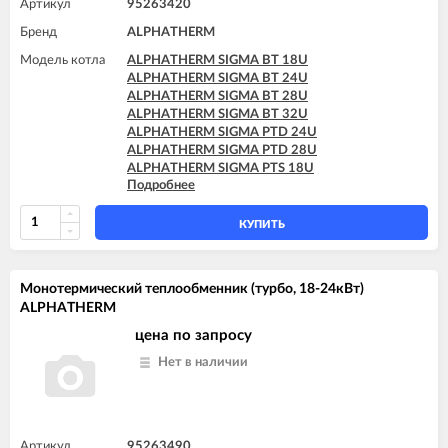
Артикул
95263420
Бренд
ALPHATHERM
Модель котла
ALPHATHERM SIGMA BT 18U
ALPHATHERM SIGMA BT 24U
ALPHATHERM SIGMA BT 28U
ALPHATHERM SIGMA BT 32U
ALPHATHERM SIGMA PTD 24U
ALPHATHERM SIGMA PTD 28U
ALPHATHERM SIGMA PTS 18U
Подробнее
ALPHATHERM SIGMA PTS 24U
ALPHATHERM SIGMA PTS 28U
КУПИТЬ
Монотермический теплообменник (турбо, 18-24кВт)
ALPHATHERM
цена по запросу
Нет в наличии
Артикул
95263490