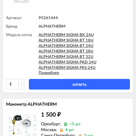
Артикул
95261444
Бренд
ALPHATHERM
Модель котла
ALPHATHERM SIGMA BK 24U
ALPHATHERM SIGMA BT 18U
ALPHATHERM SIGMA BT 24U
ALPHATHERM SIGMA BT 28U
ALPHATHERM SIGMA BT 32U
ALPHATHERM SIGMA PKD 24U
ALPHATHERM SIGMA PKS 24U
Подробнее
ALPHATHERM SIGMA PTD 24U
ALPHATHERM SIGMA PTD 28U
ALPHATHERM SIGMA PTS 18U
КУПИТЬ
ALPHATHERM SIGMA PTS 24U
ALPHATHERM SIGMA PTS 28U
Манометр ALPHATHERM
1 500
₽
Оренбург:
>5 шт
Москва:
4 шт
Санкт-Петербург:
3 шт