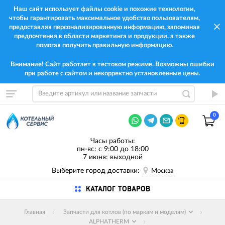
Наш сайт использует файлы cookie и похожие технологии,
чтобы гарантировать максимальное удобство пользователям,
предоставляя персонализированную информацию, запоминая
предпочтения в области маркетинга и продукции, а также
помогая получить правильную информацию.
Внимание! Сайт работает в тестовом режиме. Возможны ошибки
при работе с сайтом и некорректно установленные цены.
0
Часы работы:
пн-вс: с 9:00 до 18:00
7 июня: выходной
Выберите город доставки:
Москва
КАТАЛОГ ТОВАРОВ
Главная
Запчасти для котлов (по маркам и моделям)
ALPHATHERM