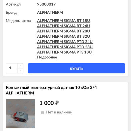
Артикул
95000017
Бренд
ALPHATHERM
Модель котла
ALPHATHERM SIGMA BT 18U
ALPHATHERM SIGMA BT 24U
ALPHATHERM SIGMA BT 28U
ALPHATHERM SIGMA BT 32U
ALPHATHERM SIGMA PTD 24U
ALPHATHERM SIGMA PTD 28U
ALPHATHERM SIGMA PTS 18U
Подробнее
ALPHATHERM SIGMA PTS 24U
ALPHATHERM SIGMA PTS 28U
КУПИТЬ
Контактный температурный датчик 10 кОм 3/4
ALPHATHERM
1 000
₽
Нет в наличии