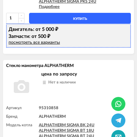
ALPHATHERM SIGMA PKS 24U
Подробнее
ALPHATHERM SIGMA PTD 24U
ALPHATHERM SIGMA PTD 28U
ALPHATHERM SIGMA PTS 18U
КУПИТЬ
ALPHATHERM SIGMA PTS 24U
Двигатель: от 5 000
ALPHATHERM SIGMA PTS 28U
₽
Запчасти: от 500
₽
посмотреть все варианты
Стекло манометра ALPHATHERM
цена по запросу
Нет в наличии
Артикул
95310858
Бренд
ALPHATHERM
Модель котла
ALPHATHERM SIGMA BK 24U
ALPHATHERM SIGMA BT 18U
ALPHATHERM SIGMA BT 24U