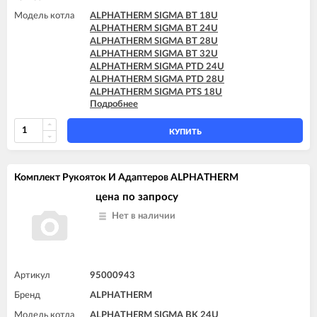
Модель котла
ALPHATHERM SIGMA BT 18U
ALPHATHERM SIGMA BT 24U
ALPHATHERM SIGMA BT 28U
ALPHATHERM SIGMA BT 32U
ALPHATHERM SIGMA PTD 24U
ALPHATHERM SIGMA PTD 28U
ALPHATHERM SIGMA PTS 18U
Подробнее
ALPHATHERM SIGMA PTS 24U
ALPHATHERM SIGMA PTS 28U
КУПИТЬ
Комплект Рукояток И Адаптеров ALPHATHERM
цена по запросу
Нет в наличии
Артикул
95000943
Бренд
ALPHATHERM
Модель котла
ALPHATHERM SIGMA BK 24U