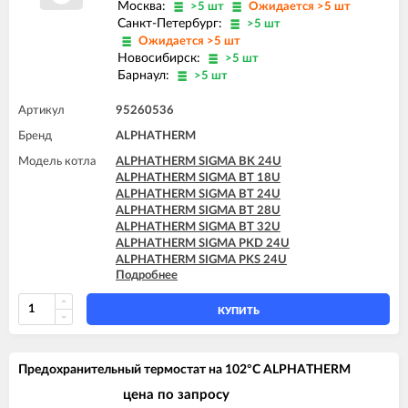
Москва:
>5 шт
Ожидается >5 шт
Санкт-Петербург:
>5 шт
Ожидается >5 шт
Новосибирск:
>5 шт
Барнаул:
>5 шт
Артикул
95260536
Бренд
ALPHATHERM
Модель котла
ALPHATHERM SIGMA BK 24U
ALPHATHERM SIGMA BT 18U
ALPHATHERM SIGMA BT 24U
ALPHATHERM SIGMA BT 28U
ALPHATHERM SIGMA BT 32U
ALPHATHERM SIGMA PKD 24U
ALPHATHERM SIGMA PKS 24U
Подробнее
ALPHATHERM SIGMA PTD 24U
ALPHATHERM SIGMA PTD 28U
ALPHATHERM SIGMA PTS 18U
КУПИТЬ
ALPHATHERM SIGMA PTS 24U
ALPHATHERM SIGMA PTS 28U
Предохранительный термостат на 102°C ALPHATHERM
цена по запросу