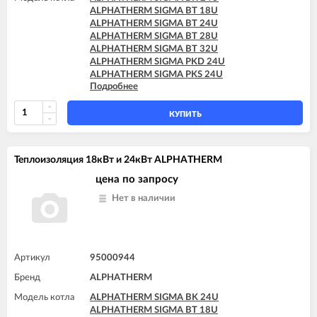
ALPHATHERM SIGMA BT 18U
ALPHATHERM SIGMA BT 24U
ALPHATHERM SIGMA BT 28U
ALPHATHERM SIGMA BT 32U
ALPHATHERM SIGMA PKD 24U
ALPHATHERM SIGMA PKS 24U
Подробнее
ALPHATHERM SIGMA PTD 24U
ALPHATHERM SIGMA PTD 28U
ALPHATHERM SIGMA PTS 18U
КУПИТЬ
ALPHATHERM SIGMA PTS 24U
ALPHATHERM SIGMA PTS 28U
Теплоизоляция 18кВт и 24кВт ALPHATHERM
цена по запросу
Нет в наличии
Артикул
95000944
Бренд
ALPHATHERM
Модель котла
ALPHATHERM SIGMA BK 24U
ALPHATHERM SIGMA BT 18U