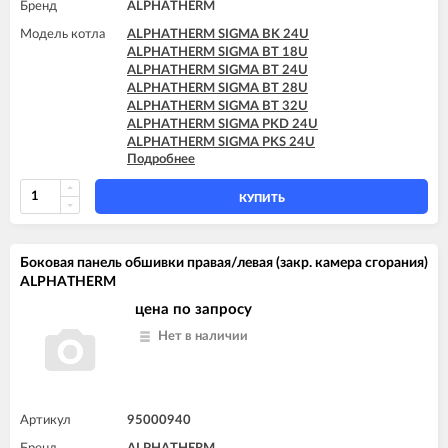
Бренд
ALPHATHERM
Модель котла
ALPHATHERM SIGMA BK 24U
ALPHATHERM SIGMA BT 18U
ALPHATHERM SIGMA BT 24U
ALPHATHERM SIGMA BT 28U
ALPHATHERM SIGMA BT 32U
ALPHATHERM SIGMA PKD 24U
ALPHATHERM SIGMA PKS 24U
Подробнее
ALPHATHERM SIGMA PTD 24U
ALPHATHERM SIGMA PTD 28U
ALPHATHERM SIGMA PTS 18U
КУПИТЬ
ALPHATHERM SIGMA PTS 24U
ALPHATHERM SIGMA PTS 28U
Боковая панель обшивки правая/левая (закр. камера сгорания)
ALPHATHERM
цена по запросу
Нет в наличии
Артикул
95000940