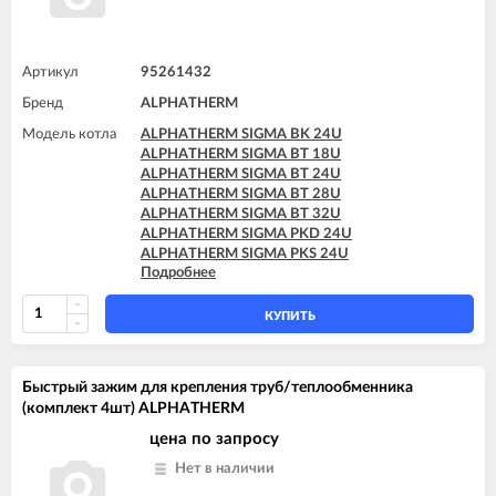
Артикул
95261432
Бренд
ALPHATHERM
Модель котла
ALPHATHERM SIGMA BK 24U
ALPHATHERM SIGMA BT 18U
ALPHATHERM SIGMA BT 24U
ALPHATHERM SIGMA BT 28U
ALPHATHERM SIGMA BT 32U
ALPHATHERM SIGMA PKD 24U
ALPHATHERM SIGMA PKS 24U
Подробнее
ALPHATHERM SIGMA PTD 24U
ALPHATHERM SIGMA PTD 28U
ALPHATHERM SIGMA PTS 18U
КУПИТЬ
ALPHATHERM SIGMA PTS 24U
ALPHATHERM SIGMA PTS 28U
Быстрый зажим для крепления труб/теплообменника
(комплект 4шт) ALPHATHERM
цена по запросу
Нет в наличии