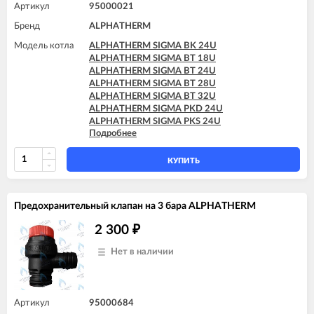
Артикул
95000021
Бренд
ALPHATHERM
Модель котла
ALPHATHERM SIGMA BK 24U
ALPHATHERM SIGMA BT 18U
ALPHATHERM SIGMA BT 24U
ALPHATHERM SIGMA BT 28U
ALPHATHERM SIGMA BT 32U
ALPHATHERM SIGMA PKD 24U
ALPHATHERM SIGMA PKS 24U
Подробнее
ALPHATHERM SIGMA PTD 24U
ALPHATHERM SIGMA PTD 28U
ALPHATHERM SIGMA PTS 18U
КУПИТЬ
ALPHATHERM SIGMA PTS 24U
ALPHATHERM SIGMA PTS 28U
Предохранительный клапан на 3 бара ALPHATHERM
2 300
₽
Нет в наличии
Артикул
95000684