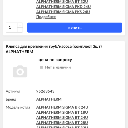
ALPHATHERM SIGMA BT 32U
ALPHATHERM SIGMA PKD 24U
ALPHATHERM SIGMA PKS 24U
Подробнее
ALPHATHERM SIGMA PTD 24U
ALPHATHERM SIGMA PTD 28U
ALPHATHERM SIGMA PTS 18U
КУПИТЬ
ALPHATHERM SIGMA PTS 24U
ALPHATHERM SIGMA PTS 28U
Клипса для крепления труб/насоса (комплект 3шт)
ALPHATHERM
цена по запросу
Нет в наличии
Артикул
95263543
Бренд
ALPHATHERM
Модель котла
ALPHATHERM SIGMA BK 24U
ALPHATHERM SIGMA BT 18U
ALPHATHERM SIGMA BT 24U
ALPHATHERM SIGMA BT 28U