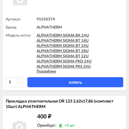
Артикул
95250374
Бренд
ALPHATHERM
Модель котла
ALPHATHERM SIGMA BK 24U
ALPHATHERM SIGMA BT 18U
ALPHATHERM SIGMA BT 24U
ALPHATHERM SIGMA BT 28U
ALPHATHERM SIGMA BT 32U
ALPHATHERM SIGMA PKD 24U
ALPHATHERM SIGMA PKS 24U
Подробнее
ALPHATHERM SIGMA PTD 24U
ALPHATHERM SIGMA PTD 28U
ALPHATHERM SIGMA PTS 18U
КУПИТЬ
ALPHATHERM SIGMA PTS 24U
ALPHATHERM SIGMA PTS 28U
Прокладка уплотнительная OR 123 2,62x17,86 (комплект
10шт) ALPHATHERM
400
₽
Оренбург:
>5 шт