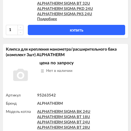
ALPHATHERM SIGMA BT 32U
ALPHATHERM SIGMA PKD 24U
ALPHATHERM SIGMA PKS 24U
Подробнее
ALPHATHERM SIGMA PTD 24U
ALPHATHERM SIGMA PTD 28U
ALPHATHERM SIGMA PTS 18U
КУПИТЬ
ALPHATHERM SIGMA PTS 24U
ALPHATHERM SIGMA PTS 28U
Клипса для крепления манометра/расширительного бака
(комплект 3шт) ALPHATHERM
цена по запросу
Нет в наличии
Артикул
95263542
Бренд
ALPHATHERM
Модель котла
ALPHATHERM SIGMA BK 24U
ALPHATHERM SIGMA BT 18U
ALPHATHERM SIGMA BT 24U
ALPHATHERM SIGMA BT 28U