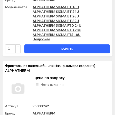
Бренд
ALPHATHERM
Модель котла
ALPHATHERM SIGMA BT 18U
ALPHATHERM SIGMA BT 24U
ALPHATHERM SIGMA BT 28U
ALPHATHERM SIGMA BT 32U
ALPHATHERM SIGMA PTD 24U
ALPHATHERM SIGMA PTD 28U
ALPHATHERM SIGMA PTS 18U
Подробнее
ALPHATHERM SIGMA PTS 24U
ALPHATHERM SIGMA PTS 28U
КУПИТЬ
Фронтальная панель обшивки (закр. камера сгорания)
ALPHATHERM
цена по запросу
Нет в наличии
Артикул
95000942
Бренд
ALPHATHERM