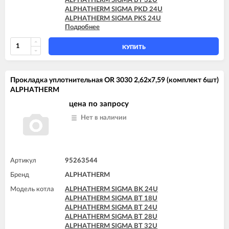
ALPHATHERM SIGMA BT 32U
ALPHATHERM SIGMA PKD 24U
ALPHATHERM SIGMA PKS 24U
Подробнее
ALPHATHERM SIGMA PTD 24U
ALPHATHERM SIGMA PTD 28U
ALPHATHERM SIGMA PTS 18U
КУПИТЬ
ALPHATHERM SIGMA PTS 24U
ALPHATHERM SIGMA PTS 28U
Прокладка уплотнительная OR 3030 2,62x7,59 (комплект 6шт)
ALPHATHERM
цена по запросу
Нет в наличии
Артикул
95263544
Бренд
ALPHATHERM
Модель котла
ALPHATHERM SIGMA BK 24U
ALPHATHERM SIGMA BT 18U
ALPHATHERM SIGMA BT 24U
ALPHATHERM SIGMA BT 28U
ALPHATHERM SIGMA BT 32U