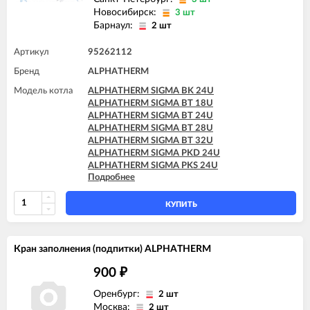
Новосибирск:
3 шт
Барнаул:
2 шт
Артикул
95262112
Бренд
ALPHATHERM
Модель котла
ALPHATHERM SIGMA BK 24U
ALPHATHERM SIGMA BT 18U
ALPHATHERM SIGMA BT 24U
ALPHATHERM SIGMA BT 28U
ALPHATHERM SIGMA BT 32U
ALPHATHERM SIGMA PKD 24U
ALPHATHERM SIGMA PKS 24U
Подробнее
ALPHATHERM SIGMA PTD 24U
ALPHATHERM SIGMA PTD 28U
ALPHATHERM SIGMA PTS 18U
КУПИТЬ
ALPHATHERM SIGMA PTS 24U
ALPHATHERM SIGMA PTS 28U
Кран заполнения (подпитки) ALPHATHERM
900
₽
Оренбург:
2 шт
Москва:
2 шт