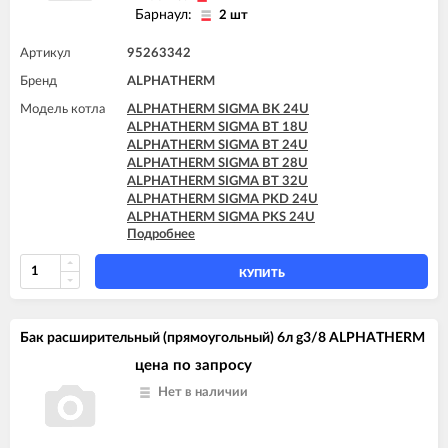
Барнаул:
2 шт
Артикул
95263342
Бренд
ALPHATHERM
Модель котла
ALPHATHERM SIGMA BK 24U
ALPHATHERM SIGMA BT 18U
ALPHATHERM SIGMA BT 24U
ALPHATHERM SIGMA BT 28U
ALPHATHERM SIGMA BT 32U
ALPHATHERM SIGMA PKD 24U
ALPHATHERM SIGMA PKS 24U
Подробнее
ALPHATHERM SIGMA PTD 24U
ALPHATHERM SIGMA PTD 28U
ALPHATHERM SIGMA PTS 18U
КУПИТЬ
ALPHATHERM SIGMA PTS 24U
ALPHATHERM SIGMA PTS 28U
Бак расширительный (прямоугольный) 6л g3/8 ALPHATHERM
цена по запросу
Нет в наличии