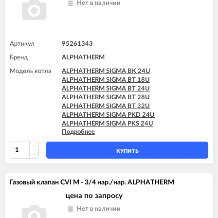
Нет в наличии
Артикул
95261343
Бренд
ALPHATHERM
Модель котла
ALPHATHERM SIGMA BK 24U
ALPHATHERM SIGMA BT 18U
ALPHATHERM SIGMA BT 24U
ALPHATHERM SIGMA BT 28U
ALPHATHERM SIGMA BT 32U
ALPHATHERM SIGMA PKD 24U
ALPHATHERM SIGMA PKS 24U
Подробнее
ALPHATHERM SIGMA PTD 24U
ALPHATHERM SIGMA PTD 28U
ALPHATHERM SIGMA PTS 18U
КУПИТЬ
ALPHATHERM SIGMA PTS 24U
ALPHATHERM SIGMA PTS 28U
Газовый клапан CVI M - 3/4 нар./нар. ALPHATHERM
цена по запросу
Нет в наличии