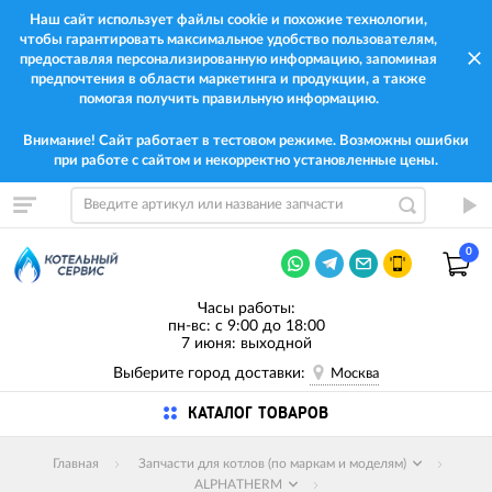
Наш сайт использует файлы cookie и похожие технологии,
чтобы гарантировать максимальное удобство пользователям,
предоставляя персонализированную информацию, запоминая
предпочтения в области маркетинга и продукции, а также
помогая получить правильную информацию.
Внимание! Сайт работает в тестовом режиме. Возможны ошибки
при работе с сайтом и некорректно установленные цены.
0
Часы работы:
пн-вс: с 9:00 до 18:00
7 июня: выходной
Выберите город доставки:
Москва
КАТАЛОГ ТОВАРОВ
Главная
Запчасти для котлов (по маркам и моделям)
ALPHATHERM