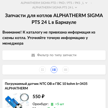
ALPHATHERM SIGMA PTD / PKD / PTS / PKS _L
ALPHATHERM SIGMA PTS 24 L
Запчасти для котлов ALPHATHERM SIGMA
PTS 24 L в Барнауле
Внимание! К каталогу не привязана информация из
схемы котла. Уточняйте точную информацию у
менеджера
Фильтр по типу запчасти
Погружаемый датчик NTC ОВ и ГВС 10 kohm b=3435
ALPHATHERM
550
₽
Оренбург:
>5 шт