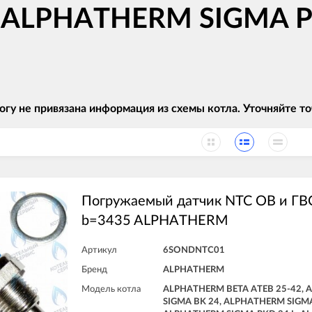
в ALPHATHERM SIGMA PK
огу не привязана информация из схемы котла. Уточняйте
Погружаемый датчик NTC ОВ и ГВ
b=3435 ALPHATHERM
Артикул
6SONDNTC01
Бренд
ALPHATHERM
Модель котла
ALPHATHERM BETA ATEB 25-42,
SIGMA BK 24, ALPHATHERM SIGMA