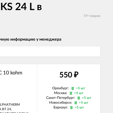
S 24 L в
59 товаров
 точную информацию у менеджера
С 10 kohm
550
₽
Оренбург:
>5 шт
Москва:
>5 шт
Санкт-Петербург:
>5 шт
Новосибирск:
>5 шт
 ALPHATHERM
Барнаул:
>5 шт
 BT 24,