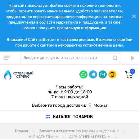
Наш сайт использует файлы cookie и похожие технологии,
чтобы гарантировать максимальное удобство пользователям,
предоставляя персонализированную информацию, запоминая
предпочтения в области маркетинга и продукции, а также
помогая получить правильную информацию.
Внимание! Сайт работает в тестовом режиме. Возможны ошибки
при работе с сайтом и некорректно установленные цены.
0
Часы работы:
пн-вс: с 9:00 до 18:00
7 июня: выходной
Выберите город доставки:
Москва
КАТАЛОГ ТОВАРОВ
Главная
Запчасти для котлов (по маркам и моделям)
ALPHATHERM
ALPHATHERM DELTA