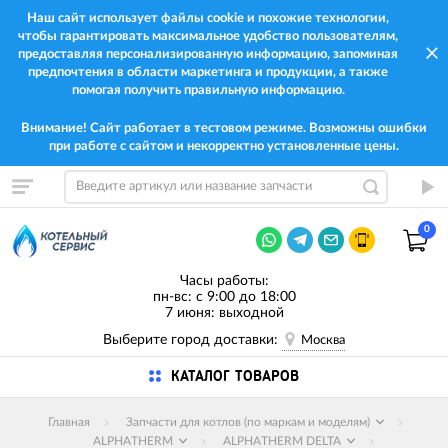
Наш сайт использует файлы cookie и похожие технологии,
чтобы гарантировать максимальное удобство пользователям,
предоставляя персонализированную информацию, запоминая
предпочтения в области маркетинга и продукции, а также
помогая получить правильную информацию.
Внимание! Сайт работает в тестовом режиме. Возможны ошибки
при работе с сайтом и некорректно установленные цены.
0
Часы работы:
пн-вс: с 9:00 до 18:00
7 июня: выходной
Выберите город доставки:
Москва
КАТАЛОГ ТОВАРОВ
Главная
Запчасти для котлов (по маркам и моделям)
ALPHATHERM
ALPHATHERM DELTA