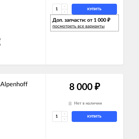
КУПИТЬ
Доп. запчасти: от 1 000
₽
посмотреть все варианты
A
A
A
A
A
Alpenhoff
8 000
₽
Нет в наличии
КУПИТЬ