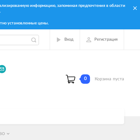
онализированную информацию, запоминая предпочтения в области
.
тно установленные цены.
Вход
Регистрация
0
Корзина
пуста
RBO