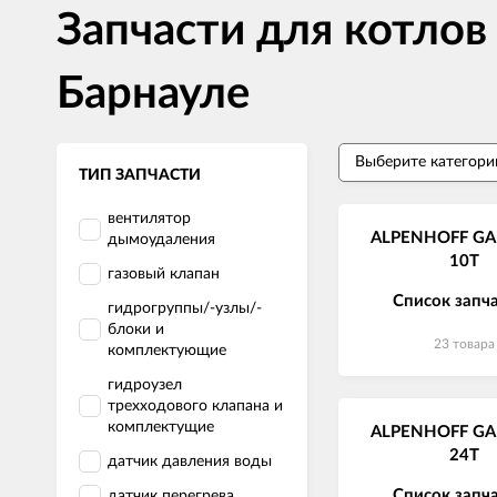
Запчасти для котл
Барнауле
ТИП ЗАПЧАСТИ
вентилятор
ALPENHOFF G
дымоудаления
10T
газовый клапан
Список запч
гидрогруппы/-узлы/-
блоки и
23 товара
комплектующие
гидроузел
трехходового клапана и
комплектущие
ALPENHOFF G
24T
датчик давления воды
Список запч
датчик перегрева