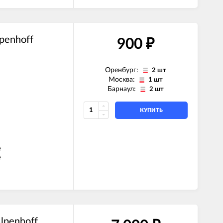
A
penhoff
900
₽
Оренбург:
2 шт
Москва:
1 шт
Барнаул:
2 шт
КУПИТЬ
A
A
A
A
A
lpenhoff