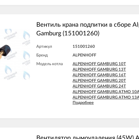
ALPENHOFF GAMBURG ATMO 24
Вентиль крана подпитки в сборе Al
Gamburg (151001260)
Артикул
151001260
Бренд
ALPENHOFF
Модель котла
ALPENHOFF GAMBURG 10T
ALPENHOFF GAMBURG 13T
ALPENHOFF GAMBURG 16T
ALPENHOFF GAMBURG 20T
ALPENHOFF GAMBURG 24T
ALPENHOFF GAMBURG ATMO 10
ALPENHOFF GAMBURG ATMO 13
Подробнее
ALPENHOFF GAMBURG ATMO 16
ALPENHOFF GAMBURG ATMO 20
ALPENHOFF GAMBURG ATMO 24
Вентилятор дымоудаления (45W) A