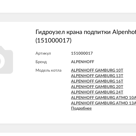
ALPENHOFF GAMBURG ATMO 20
ALPENHOFF GAMBURG ATMO 24
Гидроузел крана подпитки Alpenho
(151000017)
Артикул
151000017
Бренд
ALPENHOFF
Модель котла
ALPENHOFF GAMBURG 10T
ALPENHOFF GAMBURG 13T
ALPENHOFF GAMBURG 16T
ALPENHOFF GAMBURG 20T
ALPENHOFF GAMBURG 24T
ALPENHOFF GAMBURG ATMO 10
ALPENHOFF GAMBURG ATMO 13
Подробнее
ALPENHOFF GAMBURG ATMO 16
ALPENHOFF GAMBURG ATMO 20
ALPENHOFF GAMBURG ATMO 24