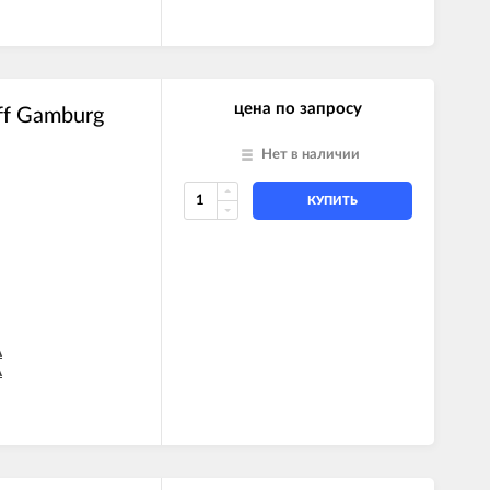
A
A
цена по запросу
ff Gamburg
Нет в наличии
КУПИТЬ
A
A
A
A
A