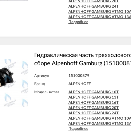
ALPENHOFF GAMBURG 20T
ALPENHOFF GAMBURG 24T
ALPENHOFF GAMBURG ATMO 10
ALPENHOFF GAMBURG ATMO 13
Подробнее
ALPENHOFF GAMBURG ATMO 16
ALPENHOFF GAMBURG ATMO 20
ALPENHOFF GAMBURG ATMO 24
Гидравлическая часть трехходового
сборе Alpenhoff Gamburg (1510008
Артикул
151000879
Бренд
ALPENHOFF
Модель котла
ALPENHOFF GAMBURG 10T
ALPENHOFF GAMBURG 13T
ALPENHOFF GAMBURG 16T
ALPENHOFF GAMBURG 20T
ALPENHOFF GAMBURG 24T
ALPENHOFF GAMBURG ATMO 10
ALPENHOFF GAMBURG ATMO 13
Подробнее
ALPENHOFF GAMBURG ATMO 16