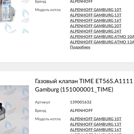
Бренд
ALPENHOFF
Модель котла
ALPENHOFF GAMBURG 10T
ALPENHOFF GAMBURG 13T
ALPENHOFF GAMBURG 16T
ALPENHOFF GAMBURG 20T
ALPENHOFF GAMBURG 24T
ALPENHOFF GAMBURG ATMO 10
ALPENHOFF GAMBURG ATMO 13
Подробнее
ALPENHOFF GAMBURG ATMO 16
ALPENHOFF GAMBURG ATMO 20
ALPENHOFF GAMBURG ATMO 24
Газовый клапан TIME ET56S.A1111 
Gamburg (151000001_TIME)
Артикул
139001632
Бренд
ALPENHOFF
Модель котла
ALPENHOFF GAMBURG 10T
ALPENHOFF GAMBURG 13T
ALPENHOFF GAMBURG 16T