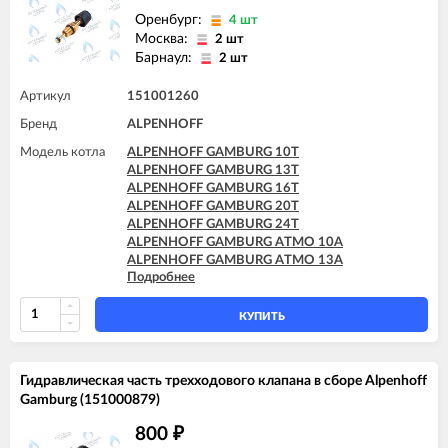
Оренбург:
4 шт
Москва:
2 шт
Барнаул:
2 шт
Артикул
151001260
Бренд
ALPENHOFF
Модель котла
ALPENHOFF GAMBURG 10T
ALPENHOFF GAMBURG 13T
ALPENHOFF GAMBURG 16T
ALPENHOFF GAMBURG 20T
ALPENHOFF GAMBURG 24T
ALPENHOFF GAMBURG ATMO 10A
ALPENHOFF GAMBURG ATMO 13A
Подробнее
ALPENHOFF GAMBURG ATMO 16A
ALPENHOFF GAMBURG ATMO 20A
ALPENHOFF GAMBURG ATMO 24A
КУПИТЬ
Гидравлическая часть трехходового клапана в сборе Alpenhoff
Gamburg (151000879)
800
₽