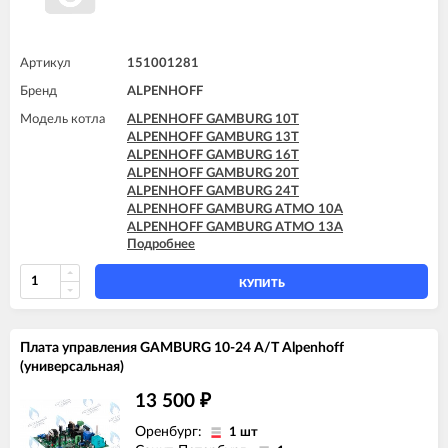
Артикул
151001281
Бренд
ALPENHOFF
Модель котла
ALPENHOFF GAMBURG 10T
ALPENHOFF GAMBURG 13T
ALPENHOFF GAMBURG 16T
ALPENHOFF GAMBURG 20T
ALPENHOFF GAMBURG 24T
ALPENHOFF GAMBURG ATMO 10A
ALPENHOFF GAMBURG ATMO 13A
Подробнее
ALPENHOFF GAMBURG ATMO 16A
ALPENHOFF GAMBURG ATMO 20A
ALPENHOFF GAMBURG ATMO 24A
КУПИТЬ
Плата управления GAMBURG 10-24 A/T Alpenhoff
(универсальная)
13 500
₽
Оренбург:
1 шт