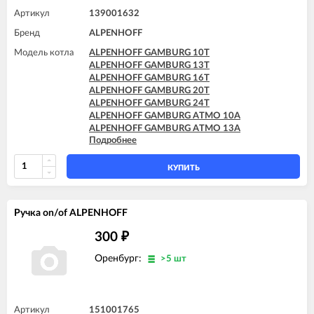
Артикул
139001632
Бренд
ALPENHOFF
Модель котла
ALPENHOFF GAMBURG 10T
ALPENHOFF GAMBURG 13T
ALPENHOFF GAMBURG 16T
ALPENHOFF GAMBURG 20T
ALPENHOFF GAMBURG 24T
ALPENHOFF GAMBURG ATMO 10A
ALPENHOFF GAMBURG ATMO 13A
Подробнее
ALPENHOFF GAMBURG ATMO 16A
ALPENHOFF GAMBURG ATMO 20A
ALPENHOFF GAMBURG ATMO 24A
КУПИТЬ
Ручка on/of ALPENHOFF
300
₽
Оренбург:
>5 шт
Артикул
151001765