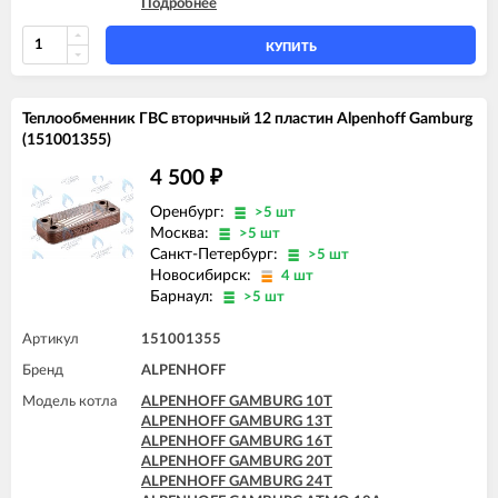
Подробнее
ALPENHOFF GAMBURG ATMO 16A
ALPENHOFF GAMBURG ATMO 20A
ALPENHOFF GAMBURG ATMO 24A
КУПИТЬ
Теплообменник ГВС вторичный 12 пластин Alpenhoff Gamburg
(151001355)
4 500
₽
Оренбург:
>5 шт
Москва:
>5 шт
Санкт-Петербург:
>5 шт
Новосибирск:
4 шт
Барнаул:
>5 шт
Артикул
151001355
Бренд
ALPENHOFF
Модель котла
ALPENHOFF GAMBURG 10T
ALPENHOFF GAMBURG 13T
ALPENHOFF GAMBURG 16T
ALPENHOFF GAMBURG 20T
ALPENHOFF GAMBURG 24T