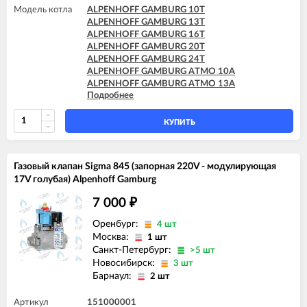
Модель котла
ALPENHOFF GAMBURG 10T
ALPENHOFF GAMBURG 13T
ALPENHOFF GAMBURG 16T
ALPENHOFF GAMBURG 20T
ALPENHOFF GAMBURG 24T
ALPENHOFF GAMBURG ATMO 10A
ALPENHOFF GAMBURG ATMO 13A
Подробнее
ALPENHOFF GAMBURG ATMO 16A
ALPENHOFF GAMBURG ATMO 20A
ALPENHOFF GAMBURG ATMO 24A
КУПИТЬ
Газовый клапан Sigma 845 (запорная 220V - модулирующая
17V голубая) Alpenhoff Gamburg
7 000
₽
Оренбург:
4 шт
Москва:
1 шт
Санкт-Петербург:
>5 шт
Новосибирск:
3 шт
Барнаул:
2 шт
Артикул
151000001