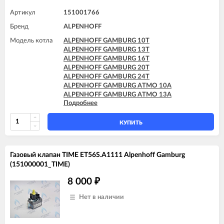
Артикул
151001766
Бренд
ALPENHOFF
Модель котла
ALPENHOFF GAMBURG 10T
ALPENHOFF GAMBURG 13T
ALPENHOFF GAMBURG 16T
ALPENHOFF GAMBURG 20T
ALPENHOFF GAMBURG 24T
ALPENHOFF GAMBURG ATMO 10A
ALPENHOFF GAMBURG ATMO 13A
Подробнее
ALPENHOFF GAMBURG ATMO 16A
ALPENHOFF GAMBURG ATMO 20A
ALPENHOFF GAMBURG ATMO 24A
КУПИТЬ
Газовый клапан TIME ET56S.A1111 Alpenhoff Gamburg
(151000001_TIME)
8 000
₽
Нет в наличии