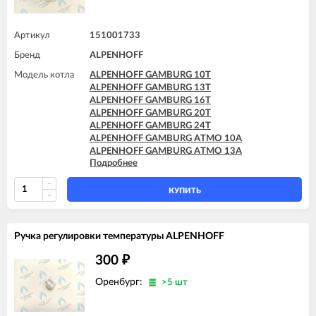
Артикул
151001733
Бренд
ALPENHOFF
Модель котла
ALPENHOFF GAMBURG 10T
ALPENHOFF GAMBURG 13T
ALPENHOFF GAMBURG 16T
ALPENHOFF GAMBURG 20T
ALPENHOFF GAMBURG 24T
ALPENHOFF GAMBURG ATMO 10A
ALPENHOFF GAMBURG ATMO 13A
Подробнее
ALPENHOFF GAMBURG ATMO 16A
ALPENHOFF GAMBURG ATMO 20A
ALPENHOFF GAMBURG ATMO 24A
КУПИТЬ
Ручка регулировки температуры ALPENHOFF
300
₽
Оренбург:
>5 шт