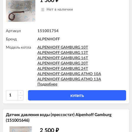
1 500
₽
Нет в наличии
Артикул
151001754
Бренд
ALPENHOFF
Модель котла
ALPENHOFF GAMBURG 10T
ALPENHOFF GAMBURG 13T
ALPENHOFF GAMBURG 16T
ALPENHOFF GAMBURG 20T
ALPENHOFF GAMBURG 24T
ALPENHOFF GAMBURG ATMO 10A
ALPENHOFF GAMBURG ATMO 13A
Подробнее
ALPENHOFF GAMBURG ATMO 16A
ALPENHOFF GAMBURG ATMO 20A
ALPENHOFF GAMBURG ATMO 24A
КУПИТЬ
Датчик давления воды (прессостат) Alpenhoff Gamburg
(151001646)
2 500
₽