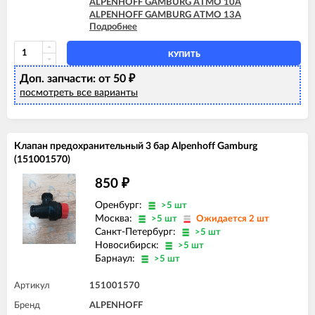
ALPENHOFF GAMBURG ATMO 10A
ALPENHOFF GAMBURG ATMO 13A
Подробнее
ALPENHOFF GAMBURG ATMO 16A
ALPENHOFF GAMBURG ATMO 20A
ALPENHOFF GAMBURG ATMO 24A
КУПИТЬ
Доп. запчасти: от 50
₽
посмотреть все варианты
Клапан предохранительный 3 бар Alpenhoff Gamburg
(151001570)
850
₽
Оренбург:
>5 шт
Москва:
>5 шт
Ожидается 2 шт
Санкт-Петербург:
>5 шт
Новосибирск:
>5 шт
Барнаул:
>5 шт
Артикул
151001570
Бренд
ALPENHOFF