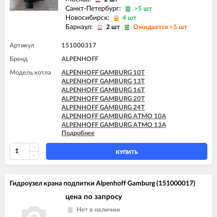
Санкт-Петербург:
>5 шт
Новосибирск:
4 шт
Барнаул:
2 шт
Ожидается >5 шт
Артикул
151000317
Бренд
ALPENHOFF
Модель котла
ALPENHOFF GAMBURG 10T
ALPENHOFF GAMBURG 13T
ALPENHOFF GAMBURG 16T
ALPENHOFF GAMBURG 20T
ALPENHOFF GAMBURG 24T
ALPENHOFF GAMBURG ATMO 10A
ALPENHOFF GAMBURG ATMO 13A
Подробнее
ALPENHOFF GAMBURG ATMO 16A
ALPENHOFF GAMBURG ATMO 20A
ALPENHOFF GAMBURG ATMO 24A
КУПИТЬ
Гидроузел крана подпитки Alpenhoff Gamburg (151000017)
цена по запросу
Нет в наличии