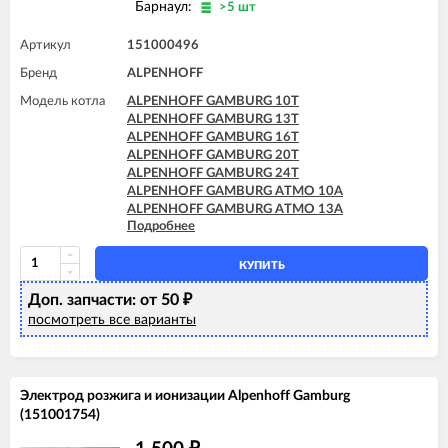
Барнаул:
>5 шт
Артикул
151000496
Бренд
ALPENHOFF
Модель котла
ALPENHOFF GAMBURG 10T
ALPENHOFF GAMBURG 13T
ALPENHOFF GAMBURG 16T
ALPENHOFF GAMBURG 20T
ALPENHOFF GAMBURG 24T
ALPENHOFF GAMBURG ATMO 10A
ALPENHOFF GAMBURG ATMO 13A
Подробнее
ALPENHOFF GAMBURG ATMO 16A
ALPENHOFF GAMBURG ATMO 20A
ALPENHOFF GAMBURG ATMO 24A
КУПИТЬ
Доп. запчасти: от 50
₽
посмотреть все варианты
Электрод розжига и ионизации Alpenhoff Gamburg
(151001754)