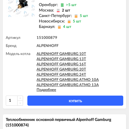
Оренбург:
>5 шт
Москва:
2 шт
Санкт-Петербург:
5 шт
Новосибирск:
5 шт
Барнаул:
4 шт
Артикул
151000879
Бренд
ALPENHOFF
Модель котла
ALPENHOFF GAMBURG 10T
ALPENHOFF GAMBURG 13T
ALPENHOFF GAMBURG 16T
ALPENHOFF GAMBURG 20T
ALPENHOFF GAMBURG 24T
ALPENHOFF GAMBURG ATMO 10A
ALPENHOFF GAMBURG ATMO 13A
Подробнее
ALPENHOFF GAMBURG ATMO 16A
ALPENHOFF GAMBURG ATMO 20A
ALPENHOFF GAMBURG ATMO 24A
КУПИТЬ
Теплообменник основной первичный Alpenhoff Gamburg
(151000874)