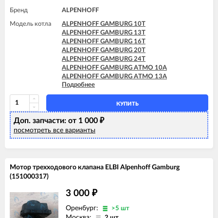
Бренд
ALPENHOFF
Модель котла
ALPENHOFF GAMBURG 10T
ALPENHOFF GAMBURG 13T
ALPENHOFF GAMBURG 16T
ALPENHOFF GAMBURG 20T
ALPENHOFF GAMBURG 24T
ALPENHOFF GAMBURG ATMO 10A
ALPENHOFF GAMBURG ATMO 13A
Подробнее
ALPENHOFF GAMBURG ATMO 16A
ALPENHOFF GAMBURG ATMO 20A
ALPENHOFF GAMBURG ATMO 24A
КУПИТЬ
Доп. запчасти: от 1 000
₽
посмотреть все варианты
Мотор трехходового клапана ELBI Alpenhoff Gamburg
(151000317)
3 000
₽
Оренбург:
>5 шт
Москва:
2 шт