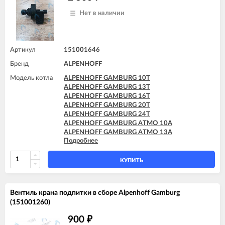
Нет в наличии
Артикул
151001646
Бренд
ALPENHOFF
Модель котла
ALPENHOFF GAMBURG 10T
ALPENHOFF GAMBURG 13T
ALPENHOFF GAMBURG 16T
ALPENHOFF GAMBURG 20T
ALPENHOFF GAMBURG 24T
ALPENHOFF GAMBURG ATMO 10A
ALPENHOFF GAMBURG ATMO 13A
Подробнее
ALPENHOFF GAMBURG ATMO 16A
ALPENHOFF GAMBURG ATMO 20A
ALPENHOFF GAMBURG ATMO 24A
КУПИТЬ
Вентиль крана подпитки в сборе Alpenhoff Gamburg
(151001260)
900
₽