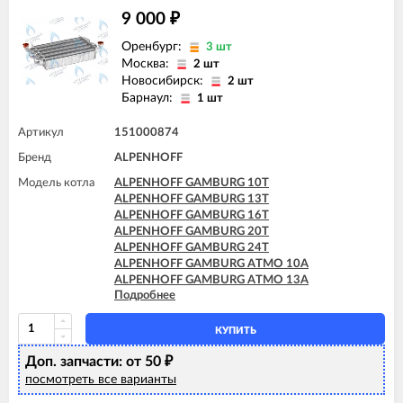
9 000
₽
Оренбург:
3 шт
Москва:
2 шт
Новосибирск:
2 шт
Барнаул:
1 шт
Артикул
151000874
Бренд
ALPENHOFF
Модель котла
ALPENHOFF GAMBURG 10T
ALPENHOFF GAMBURG 13T
ALPENHOFF GAMBURG 16T
ALPENHOFF GAMBURG 20T
ALPENHOFF GAMBURG 24T
ALPENHOFF GAMBURG ATMO 10A
ALPENHOFF GAMBURG ATMO 13A
Подробнее
ALPENHOFF GAMBURG ATMO 16A
ALPENHOFF GAMBURG ATMO 20A
ALPENHOFF GAMBURG ATMO 24A
КУПИТЬ
Доп. запчасти: от 50
₽
посмотреть все варианты