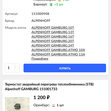
Барнаул:
>5 шт
Артикул
151000908
Бренд
ALPENHOFF
Модель котла
ALPENHOFF GAMBURG 10T
ALPENHOFF GAMBURG 13T
ALPENHOFF GAMBURG 16T
ALPENHOFF GAMBURG 20T
ALPENHOFF GAMBURG 24T
ALPENHOFF GAMBURG ATMO 10A
ALPENHOFF GAMBURG ATMO 13A
Подробнее
ALPENHOFF GAMBURG ATMO 16A
ALPENHOFF GAMBURG ATMO 20A
ALPENHOFF GAMBURG ATMO 24A
КУПИТЬ
Термостат аварийный перегрева теплообменника (STB)
Alpenhoff GAMBURG 151001733
1 200
₽
Оренбург:
1 шт