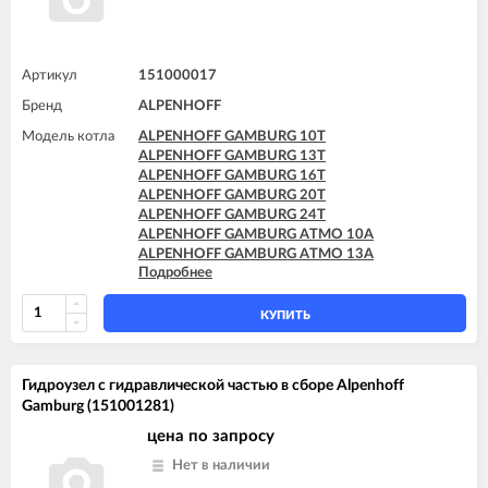
Артикул
151000017
Бренд
ALPENHOFF
Модель котла
ALPENHOFF GAMBURG 10T
ALPENHOFF GAMBURG 13T
ALPENHOFF GAMBURG 16T
ALPENHOFF GAMBURG 20T
ALPENHOFF GAMBURG 24T
ALPENHOFF GAMBURG ATMO 10A
ALPENHOFF GAMBURG ATMO 13A
Подробнее
ALPENHOFF GAMBURG ATMO 16A
ALPENHOFF GAMBURG ATMO 20A
ALPENHOFF GAMBURG ATMO 24A
КУПИТЬ
Гидроузел с гидравлической частью в сборе Alpenhoff
Gamburg (151001281)
цена по запросу
Нет в наличии