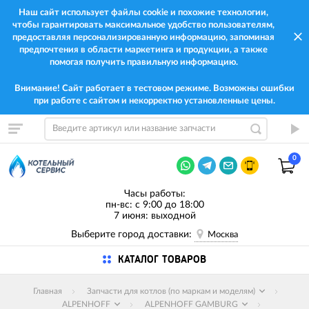
Наш сайт использует файлы cookie и похожие технологии,
чтобы гарантировать максимальное удобство пользователям,
предоставляя персонализированную информацию, запоминая
предпочтения в области маркетинга и продукции, а также
помогая получить правильную информацию.
Внимание! Сайт работает в тестовом режиме. Возможны ошибки
при работе с сайтом и некорректно установленные цены.
0
Часы работы:
пн-вс: с 9:00 до 18:00
7 июня: выходной
Выберите город доставки:
Москва
КАТАЛОГ ТОВАРОВ
Главная
Запчасти для котлов (по маркам и моделям)
ALPENHOFF
ALPENHOFF GAMBURG