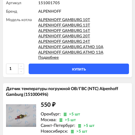
Артикул
151001705
Бренд
ALPENHOFF
Модель котла
ALPENHOFF GAMBURG 10T
ALPENHOFF GAMBURG 13T
ALPENHOFF GAMBURG 16T
ALPENHOFF GAMBURG 20T
ALPENHOFF GAMBURG 24T
ALPENHOFF GAMBURG ATMO 10A
ALPENHOFF GAMBURG ATMO 13A
Подробнее
ALPENHOFF GAMBURG ATMO 16A
ALPENHOFF GAMBURG ATMO 20A
ALPENHOFF GAMBURG ATMO 24A
КУПИТЬ
Датчик температуры погружной ОВ/ГВС (NTC) Alpenhoff
Gamburg (151000496)
550
₽
Оренбург:
>5 шт
Москва:
>5 шт
Санкт-Петербург:
>5 шт
Новосибирск:
>5 шт