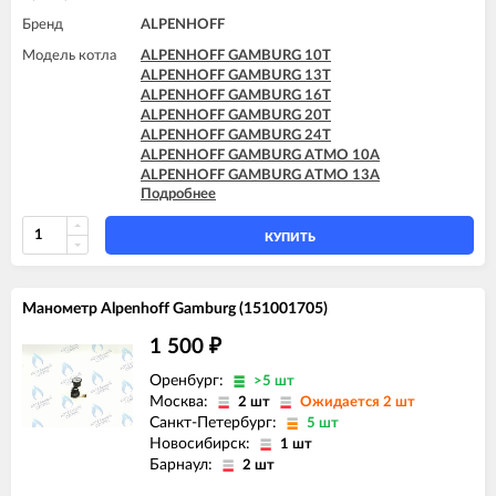
Бренд
ALPENHOFF
Модель котла
ALPENHOFF GAMBURG 10T
ALPENHOFF GAMBURG 13T
ALPENHOFF GAMBURG 16T
ALPENHOFF GAMBURG 20T
ALPENHOFF GAMBURG 24T
ALPENHOFF GAMBURG ATMO 10A
ALPENHOFF GAMBURG ATMO 13A
Подробнее
ALPENHOFF GAMBURG ATMO 16A
ALPENHOFF GAMBURG ATMO 20A
ALPENHOFF GAMBURG ATMO 24A
КУПИТЬ
Манометр Alpenhoff Gamburg (151001705)
1 500
₽
Оренбург:
>5 шт
Москва:
2 шт
Ожидается 2 шт
Санкт-Петербург:
5 шт
Новосибирск:
1 шт
Барнаул:
2 шт