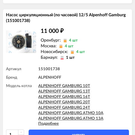
Насос циркуляционный (по часовой) 12/5 Alpenhoff Gamburg
(151001738)
11 000
₽
Оренбург:
4 шт
Москва:
4 шт
Новосибирск:
4 шт
Барнаул:
1 шт
Артикул
151001738
Бренд
ALPENHOFF
Модель котла
ALPENHOFF GAMBURG 10T
ALPENHOFF GAMBURG 13T
ALPENHOFF GAMBURG 16T
ALPENHOFF GAMBURG 20T
ALPENHOFF GAMBURG 24T
ALPENHOFF GAMBURG ATMO 10A
ALPENHOFF GAMBURG ATMO 13A
Подробнее
ALPENHOFF GAMBURG ATMO 16A
ALPENHOFF GAMBURG ATMO 20A
ALPENHOFF GAMBURG ATMO 24A