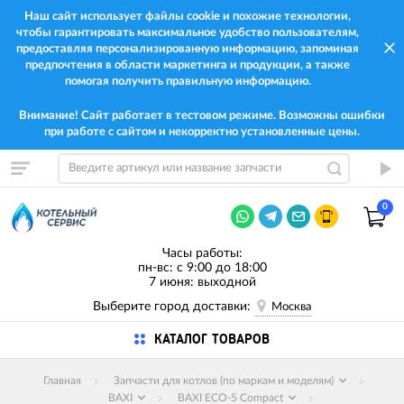
Наш сайт использует файлы cookie и похожие технологии,
чтобы гарантировать максимальное удобство пользователям,
предоставляя персонализированную информацию, запоминая
предпочтения в области маркетинга и продукции, а также
помогая получить правильную информацию.
Внимание! Сайт работает в тестовом режиме. Возможны ошибки
при работе с сайтом и некорректно установленные цены.
0
Часы работы:
пн-вс: с 9:00 до 18:00
7 июня: выходной
Выберите город доставки:
Москва
КАТАЛОГ ТОВАРОВ
Главная
Запчасти для котлов (по маркам и моделям)
BAXI
BAXI ECO-5 Compact